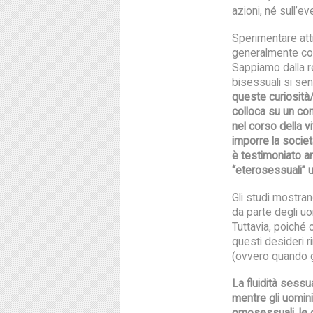
azioni, né sull’
Sperimentare att
generalmente con
Sappiamo dalla re
bisessuali si se
queste curiosità/
colloca su un c
nel corso della v
imporre la societ
è testimoniato a
“eterosessuali” 
Gli studi mostra
da parte degli u
Tuttavia, poiché 
questi desideri 
(ovvero quando gl
La fluidità sessu
mentre gli uomin
omosessuali, le d