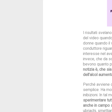
I risultati svela
del video quand
donne quando il 
conduttore riguar
interesse nel av
invece, che da s
bevono quanto più
notizia è, che si
dell’alcol aumen
Perché avviene 
semplice. Ha molt
inibizioni. In tal 
sperimentare tut
anche in campo 
ubriachi, smetti