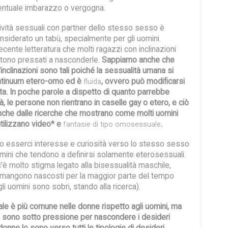
eventuale imbarazzo o vergogna.
ività sessuali con partner dello stesso sesso è
siderato un tabù, specialmente per gli uomini.
cente letteratura che molti ragazzi con inclinazioni
ntono pressati a nasconderle.
Sappiamo anche che
inclinazioni sono tali poiché la sessualità umana si
ontinuum etero-omo ed è
, ovvero può modificarsi
fluida
ita. In poche parole a dispetto di quanto parrebbe
à, le persone non rientrano in caselle gay o etero, e ciò
nche dalle ricerche che mostrano come molti uomini
utilizzano video* e
.
fantasie di tipo omosessuale
no esserci interesse e curiosità verso lo stesso sesso
omini che tendono a definirsi solamente eterosessuali.
c’è molto stigma legato alla bisessualità maschile,
rimangono nascosti per la maggior parte del tempo
i uomini sono sobri, stando alla ricerca).
ale è più comune nelle donne rispetto agli uomini, ma
i sono sotto pressione per nascondere i desideri
onne lo sono verso tutti le tipologie di desideri