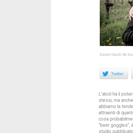
Daniel Giunti
/
In
Se
Facebook
Twitter
L’alcol ha il pot
stessi, ma anche 
abbiamo la tenden
attraenti di qua
cosa probabilme
“beer goggles”, 
studio pubblicat