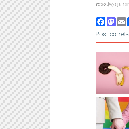
sotto
.[wysija_for
Face
Ma
Post correla