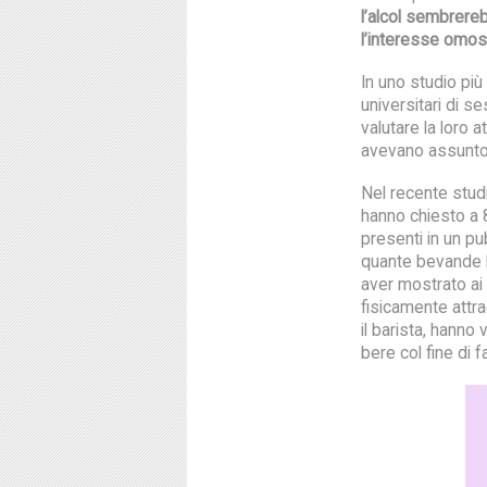
l’alcol sembrere
l’interesse omos
In uno studio più
universitari di s
valutare la loro
avevano assunto p
Nel recente stud
hanno chiesto a 
presenti in un p
quante bevande h
aver mostrato ai
fisicamente attr
il barista, hanno
bere col fine di 