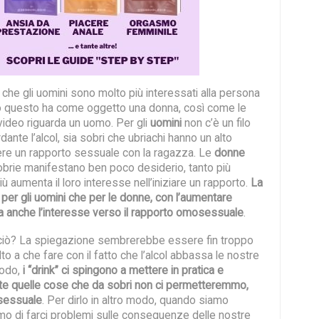
no che gli uomini sono molto più interessati alla persona
o questo ha come oggetto una donna, così come le
video riguarda un uomo. Per gli
uomini
non c’è un filo
dante l’alcol, sia sobri che ubriachi hanno un alto
ere un rapporto sessuale con la ragazza. Le
donne
obrie manifestano ben poco desiderio, tanto più
 aumenta il loro interesse nell’iniziare un rapporto.
La
a per gli uomini che per le donne, con l’aumentare
ta anche l’interesse verso il rapporto omosessuale
.
ciò? La spiegazione sembrerebbe essere fin troppo
o a che fare con il fatto che l’alcol abbassa le nostre
modo,
i “drink” ci spingono a mettere in pratica e
te quelle cose che da sobri non ci permetteremmo,
sessuale
. Per dirlo in altro modo, quando siamo
amo di farci problemi sulle conseguenze delle nostre