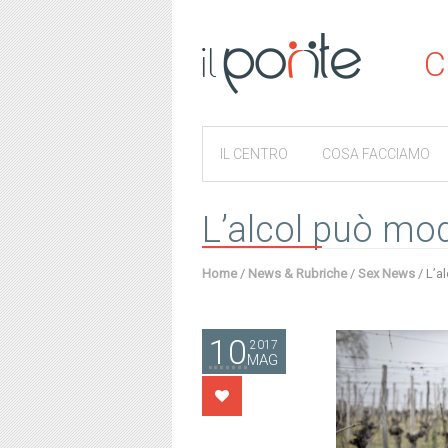
C
IL CENTRO
COSA FACCIAMO
L’alcol può mod
Home
/
News & Rubriche
/
Sex News
/
L’a
10
2017
MAG