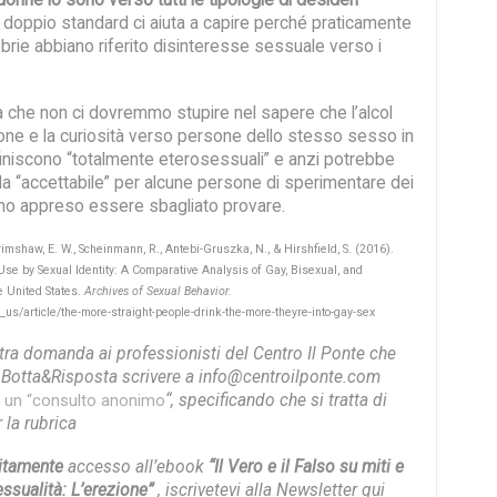
 doppio standard ci aiuta a capire perché praticamente
brie abbiano riferito disinteresse sessuale verso i
ca che non ci dovremmo stupire nel sapere che l’alcol
ione e la curiosità verso persone dello stesso sesso in
finiscono “totalmente eterosessuali” e anzi potrebbe
a “accettabile” per alcune persone di sperimentare dei
no appreso essere sbagliato provare.
rimshaw, E. W., Scheinmann, R., Antebi-Gruszka, N., & Hirshfield, S. (2016).
Use by Sexual Identity: A Comparative Analysis of Gay, Bisexual, and
e United States.
Archives of Sexual Behavior.
n_us/article/the-more-straight-people-drink-the-more-theyre-into-gay-sex
stra domanda ai professionisti del Centro Il Ponte che
a Botta&Risposta scrivere a info@centroilponte.com
“, specificando che si tratta di
e un “consulto anonimo
la rubrica
uitamente
accesso all’ebook
“Il Vero e il Falso su miti e
ssualità: L’erezione”
, iscrivetevi alla Newsletter qui