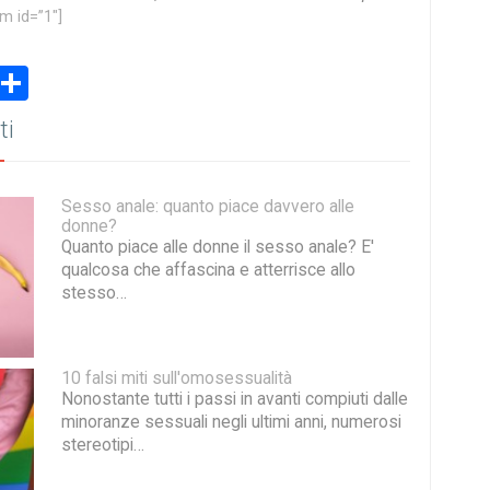
m id=”1″]
book
stodon
Email
Share
ti
Sesso anale: quanto piace davvero alle
donne?
Quanto piace alle donne il sesso anale? E'
qualcosa che affascina e atterrisce allo
stesso…
10 falsi miti sull'omosessualità
Nonostante tutti i passi in avanti compiuti dalle
minoranze sessuali negli ultimi anni, numerosi
stereotipi…