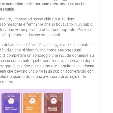
bbe aumentare nelle persone eterosessuali anche
essuale.
 datato, i ricercatori hanno chiesto a studenti
esso maschile e femminile che si trovavano in un pub di
 attrazione verso persone del sesso opposto. Più alcol
iù gli studenti davano voti elevati.
io del
invece, i ricercatori
Journal of Social Psychology
83 adulti che si identificano come eterosessuali
ub di completare un sondaggio che include domande su
anno consumato quella sera. Inoltre, i ricercatori dopo
 soggetti un video di un uomo e in seguito di una donna
aenti che bevono una birra in un pub chiacchierando con
 valutato quanto desiderio avessero di offrigli/le da
fare sesso.