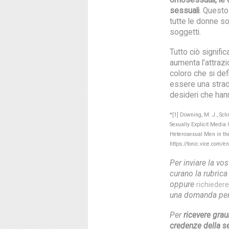
sessuali
. Questo
tutte le donne so
soggetti.
Tutto ciò signifi
aumenta l’attraz
coloro che si de
essere una strad
desideri che han
*[1] Downing, M. J., Sch
Sexually Explicit Media 
Heterosexual Men in th
https://tonic.vice.com/e
Per inviare la vo
curano la rubric
oppure
richieder
una domanda per 
Per
ricevere gra
credenze della se