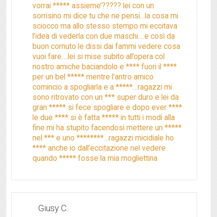
vorrai ***** assieme’????? lei con un
sorrisino mi dice tu che ne pensi…la cosa mi
sciocco ma allo stesso stempo mi eccitava
l’idea di vederla con due maschi….e così da
buon cornuto le dissi dai fammi vedere cosa
vuoi fare….lei si mise subito all’opera col
nostro amiche baciandolo e **** fuori il ****
per un bel ***** mentre l’antro amico
comincio a spogliarla e a *****…ragazzi mi
sono ritrovato con un *** super duro e lei da
gran ***** si fece spogliare e dopo ever ****
le due **** si è fatta ***** in tutti i modi alla
fine mi ha stupito facendosi mettere un *****
nel *** e uno ********…ragazzi micidiale ho
**** anche io dall’eccitazione nel vedere
quando ***** fosse la mia mogliettina
Giusy C.