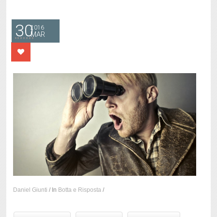
30
2016
MAR
Daniel Giunti
/
In
Botta e Risposta
/