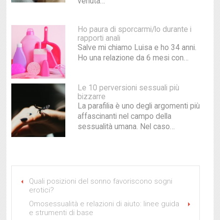
venuta…
Ho paura di sporcarmi/lo durante i
rapporti anali
Salve mi chiamo Luisa e ho 34 anni.
Ho una relazione da 6 mesi con…
Le 10 perversioni sessuali più
bizzarre
La parafilia è uno degli argomenti più
affascinanti nel campo della
sessualità umana. Nel caso…
Quali posizioni del sonno favoriscono sogni
erotici?
Omosessualità e relazioni di aiuto: linee guida
e strumenti di base