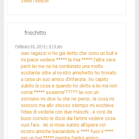
3466146606
frischitto
Febbraio 03, 2019 / 4:10 pm
ciao ragazzi vi ho già detto che sono un bull e
mi piace vedere ***** la mia ***** l’altra sera
però lei me ne ha combinato una molto
eccitante oltre al nostro amichetto ho trovato
a casa un suo amico d’infanzia…ho capito
subito la cosa e quando ho detto a lei ma non
vorrai ***** assieme’????? lei con un
sorrisino mi dice tu che ne pensi…la cosa mi
sciocco ma allo stesso stempo mi eccitava
l’idea di vederla con due maschi….e così da
buon cornuto le dissi dai fammi vedere cosa
vuoi fare….lei si mise subito all’opera col
nostro amiche baciandolo e **** fuori il ****
per un bel ***** mentre l’antro amico