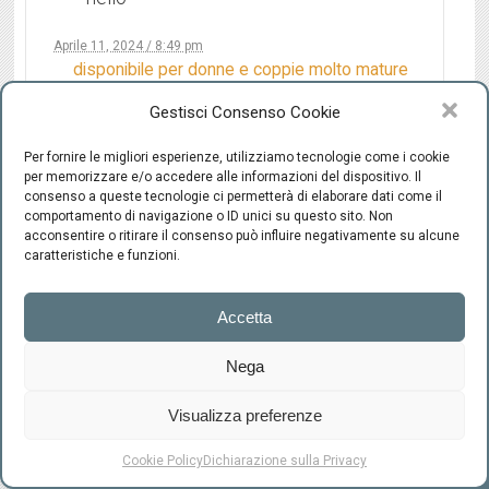
Aprile 11, 2024 / 8:49 pm
disponibile per donne e coppie molto mature
bbw , sono Calabrese alto 1 7 pulito e ben
Gestisci Consenso Cookie
dotato ..349 ***** POSS soddisfare entrambi
in assoluta riservatezza.
Per fornire le migliori esperienze, utilizziamo tecnologie come i cookie
per memorizzare e/o accedere alle informazioni del dispositivo. Il
consenso a queste tecnologie ci permetterà di elaborare dati come il
comportamento di navigazione o ID unici su questo sito. Non
acconsentire o ritirare il consenso può influire negativamente su alcune
Salvofrischi
caratteristiche e funzioni.
Giugno 12, 2024 / 6:46 am
Accetta
Vedo. Che l’idea di vedere la propria moglie
scopata appassiona tanti e ci eccita da
Nega
morire, chissà perché piace di più vedere
scopata la moglie e meno vedere che il
marito scopa un’altra donna, e noi uomini
Visualizza preferenze
immaginiamo e a volte realizziamo il sogno di
RICHIEDI UN CONSULTO
vedere la moglie scopata da piu cazzi, io non
Cookie Policy
Dichiarazione sulla Privacy
so se sono fortunato o no perché la mia lo fa