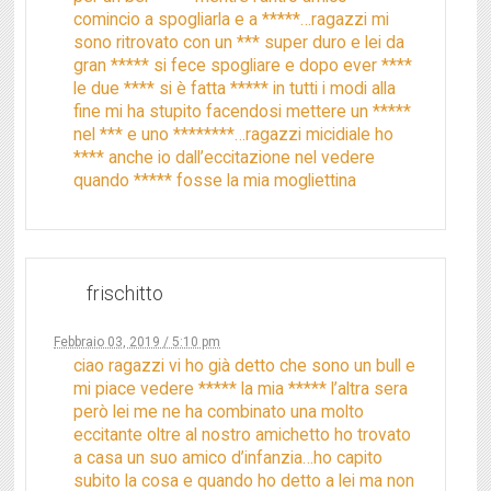
comincio a spogliarla e a *****…ragazzi mi
sono ritrovato con un *** super duro e lei da
gran ***** si fece spogliare e dopo ever ****
le due **** si è fatta ***** in tutti i modi alla
fine mi ha stupito facendosi mettere un *****
nel *** e uno ********…ragazzi micidiale ho
**** anche io dall’eccitazione nel vedere
quando ***** fosse la mia mogliettina
frischitto
Febbraio 03, 2019 / 5:10 pm
ciao ragazzi vi ho già detto che sono un bull e
mi piace vedere ***** la mia ***** l’altra sera
però lei me ne ha combinato una molto
eccitante oltre al nostro amichetto ho trovato
a casa un suo amico d’infanzia…ho capito
subito la cosa e quando ho detto a lei ma non