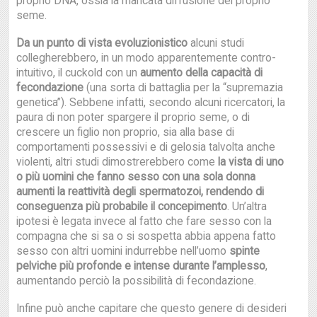
proprio DNA, ossia la mancata diffusione del proprio
seme.
Da un punto di vista evoluzionistico
alcuni studi
collegherebbero, in un modo apparentemente contro-
intuitivo, il cuckold con un
aumento della capacità di
fecondazione
(una sorta di battaglia per la “supremazia
genetica”). Sebbene infatti, secondo alcuni ricercatori, la
paura di non poter spargere il proprio seme, o di
crescere un figlio non proprio, sia alla base di
comportamenti possessivi e di gelosia talvolta anche
violenti, altri studi dimostrerebbero come
la vista di uno
o più uomini che fanno sesso con una sola donna
aumenti la reattività degli spermatozoi, rendendo di
conseguenza più probabile il concepimento
. Un’altra
ipotesi è legata invece al fatto che fare sesso con la
compagna che si sa o si sospetta abbia appena fatto
sesso con altri uomini indurrebbe nell’uomo
spinte
pelviche più profonde e intense durante l’amplesso
,
aumentando perciò la possibilità di fecondazione.
Infine può anche capitare che questo genere di desideri