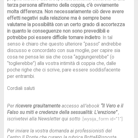
terza persona all’interno della coppia, c’è ovviamente
molta differenza. Non necessariamente ciò deve avere
effetti negativi sulla relazione ma è sempre bene
valutarne la possibilità con un certo grado di accortezza
in quanto le conseguenze non sono prevedibili e
potrebbe poi essere difficile tornare indietro
. In tal
senso è chiaro che questo ulteriore “passo” andrebbe
discusso e concordato con sua moglie, per capire sia
cosa ne pensa lei sia che cosa “aggiungerebbe” (o
“toglierebbe”) alla vostra intimità di coppia che, dalle
poche righe che ci scrive, pare essere soddisfacente
per entrambi.
Cordiali saluti
Per
ricevere grauitamente
accesso all’ebook
“Il Vero e il
Falso su miti e credenze della sessualità: L’erezione”
,
iscrivetevi alla Newsletter qui sotto
.[wysija_form id=”1″]
Per inviare la vostra domanda ai professionisti del
Centro Il Ponte che curano la rubrica Botta&Risposta