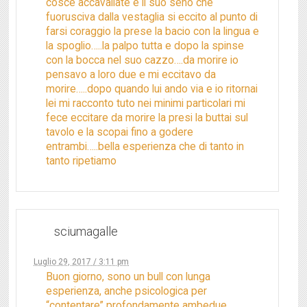
cosce accavallate e il suo seno che
fuorusciva dalla vestaglia si eccito al punto di
farsi coraggio la prese la bacio con la lingua e
la spoglio…..la palpo tutta e dopo la spinse
con la bocca nel suo cazzo….da morire io
pensavo a loro due e mi eccitavo da
morire…..dopo quando lui ando via e io ritornai
lei mi racconto tuto nei minimi particolari mi
fece eccitare da morire la presi la buttai sul
tavolo e la scopai fino a godere
entrambi…..bella esperienza che di tanto in
tanto ripetiamo
sciumagalle
Luglio 29, 2017 / 3:11 pm
Buon giorno, sono un bull con lunga
esperienza, anche psicologica per
“contentare” profondamente ambedue.