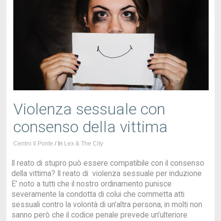
Violenza sessuale con
consenso della vittima
Centro Il Ponte
/
In
Lex & The City
Il reato di stupro può essere compatibile con il consenso
della vittima? Il reato di violenza sessuale per induzione
E’ noto a tutti che il nostro ordinamento punisce
severamente la condotta di colui che commetta atti
sessuali contro la volontà di un’altra persona; in molti non
sanno però che il codice penale prevede un’ulteriore