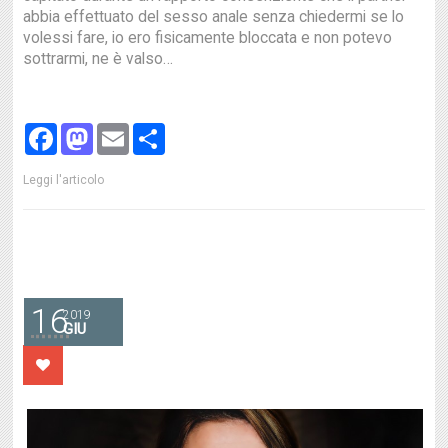
abbia effettuato del sesso anale senza chiedermi se lo
volessi fare, io ero fisicamente bloccata e non potevo
sottrarmi, ne è valso…
Facebook
Mastodon
Email
Share
Leggi l'articolo
16
2019
GIU