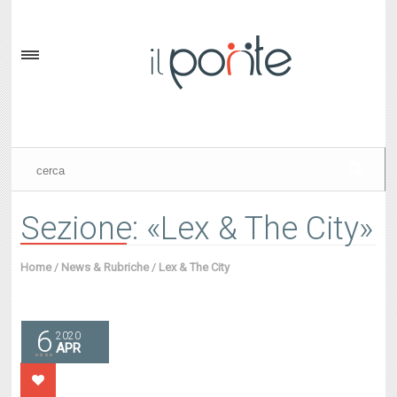
Sezione: «Lex & The City»
Home
/
News & Rubriche
/
Lex & The City
6
2020
APR