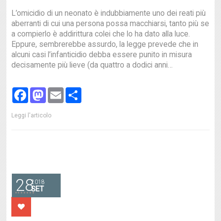
L’omicidio di un neonato è indubbiamente uno dei reati più
aberranti di cui una persona possa macchiarsi, tanto più se
a compierlo è addirittura colei che lo ha dato alla luce.
Eppure, sembrerebbe assurdo, la legge prevede che in
alcuni casi l’infanticidio debba essere punito in misura
decisamente più lieve (da quattro a dodici anni…
Facebook
Mastodon
Email
Share
Leggi l'articolo
28
2018
SET