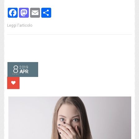
Facebook
Mastodon
Email
Share
Leggi l'articolo
8
2019
APR