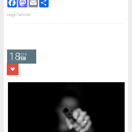
Facebook
Mastodon
Email
Share
Leggi l'articolo
18
2019
FEB