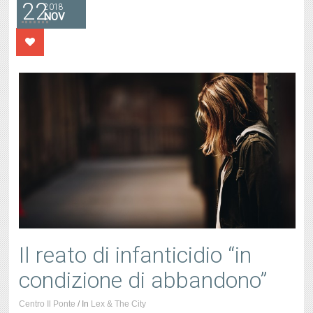
22
2018
NOV
Il reato di infanticidio “in
condizione di abbandono”
Centro Il Ponte
/
In
Lex & The City