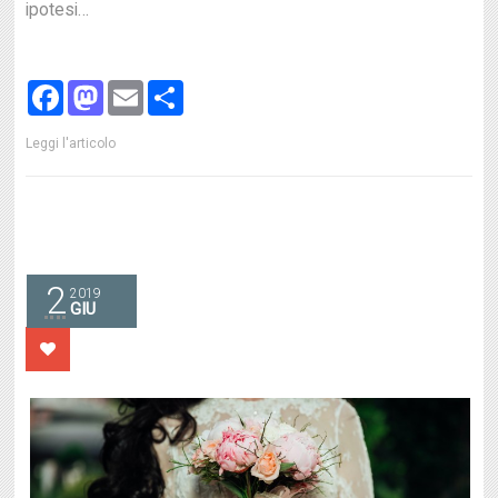
ipotesi…
Facebook
Mastodon
Email
Share
Leggi l'articolo
2
2019
GIU