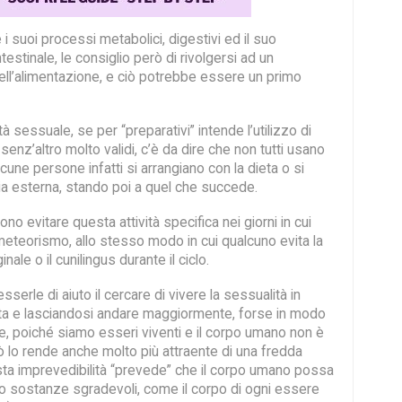
i suoi processi metabolici, digestivi ed il suo
estinale, le consiglio però di rivolgersi ad un
ell’alimentazione, e ciò potrebbe essere un primo
ità sessuale, se per “preparativi” intende l’utilizzo di
 senz’altro molto validi, c’è da dire che non tutti usano
lcune persone infatti si arrangiano con la dieta o si
izia esterna, stando poi a quel che succede.
no evitare questa attività specifica nei giorni in cui
meteorismo, allo stesso modo in cui qualcuno evita la
ale o il cunilingus durante il ciclo.
serle di aiuto il cercare di vivere la sessualità in
ta e lasciandosi andare maggiormente, forse in modo
e, poiché siamo esseri viventi e il corpo umano non è
ò lo rende anche molto più attraente di una fredda
ta imprevedibilità “prevede” che il corpo umano possa
o sostanze sgradevoli, come il corpo di ogni essere