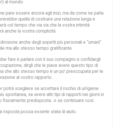
!) al mondo.
one pare essere ancora agli inizi, ma da come ne parla
rerebbe quella di costruire una relazione lunga e
erà col tempo che via via che la vostra intimità
à anche la vostra complicità.
ondivisione anche degli aspetti più personali e “umani”
ile ma allo stesso tempo gratificante.
bbe fare è parlare con il suo compagno e confidargli
cupazione, dirgli che le piace avere questo tipo di
 ma che allo stesso tempo è un po’ preoccupata per le
razione al vostro rapporto.
r potrà scegliere se accettare il rischio di un’igiene
ù spontanea, se avere altri tipi di rapporti nei giorni in
o fisicamente predisposta…o se continuare così.
 risposta possa esserle stata di aiuto.