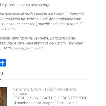
nti – psicoterapeuta sessuologo
stra domanda ai professionisti del Centro Il Ponte che
a Botta&Risposta scrivere a info@centroilponte.com
“, specificando che si tratta di
e un “consulto anonimo
la rubrica
iornati sulle rubriche SexNews, Botta&Risposta,
eminari e sulle varie iniziative del Centro, iscrivetevi
ui sotto
.[wysija_form id=”1″]
book
stodon
Email
Share
ti
Seminario: BDSM - I significati dell'eros
estremo
BDSM – I SIGNIFICATI DELL'EROS ESTREMO
Il seminario ha lo scopo di fare luce sul