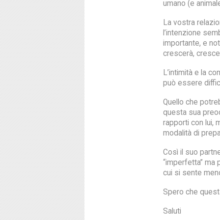
umano (e animale
La vostra relazi
l’intenzione semb
importante, e not
crescerà, crescer
L’intimità e la c
può essere diffic
Quello che potre
questa sua preoc
rapporti con lui,
modalità di prepa
Così il suo partne
“imperfetta” ma pi
cui si sente men
Spero che questa
Saluti