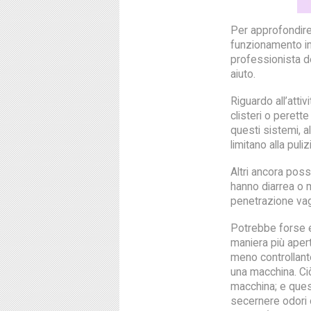
Per approfondire 
funzionamento int
professionista d
aiuto.
Riguardo all’attiv
clisteri o perette
questi sistemi, a
limitano alla pul
Altri ancora posso
hanno diarrea o 
penetrazione vagin
Potrebbe forse es
maniera più aper
meno controllant
una macchina. Ci
macchina; e ques
secernere odori 