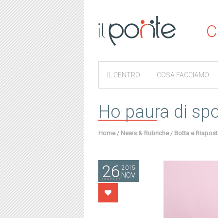
C
IL CENTRO
COSA FACCIAMO
Ho paura di spo
Home
/
News & Rubriche
/
Botta e Rispost
26
2015
NOV