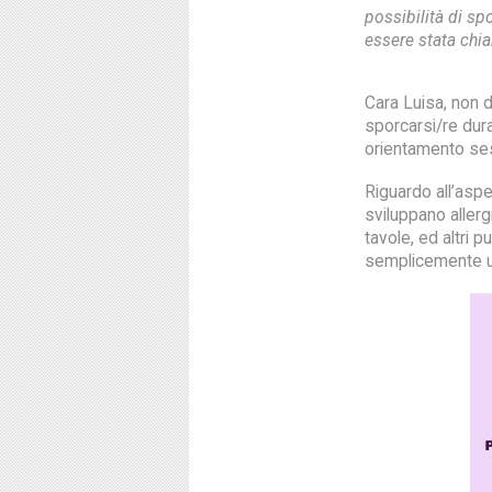
possibilità di sp
essere stata chi
Cara Luisa, non d
sporcarsi/re dura
orientamento ses
Riguardo all’asp
sviluppano allerg
tavole, ed altri 
semplicemente un