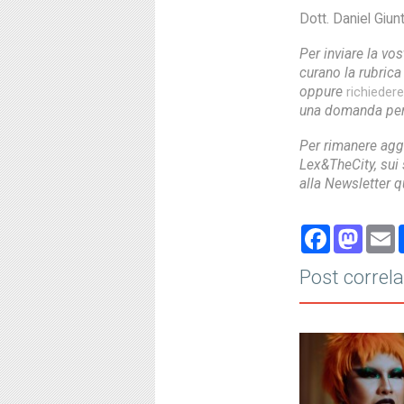
Dott. Daniel Giu
Per inviare la vo
curano la rubric
oppure
richieder
una domanda per 
Per rimanere agg
Lex&TheCity, sui s
alla Newsletter q
Face
Ma
Post correla