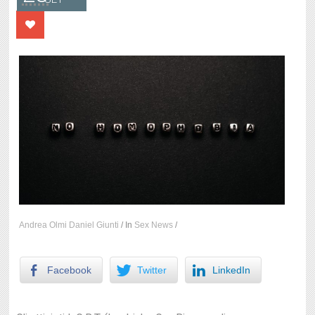
Andrea Olmi Daniel Giunti
/
In
Sex News
/
Facebook
Twitter
LinkedIn