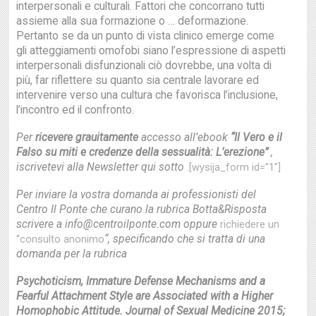
interpersonali e culturali. Fattori che concorrano tutti
assieme alla sua formazione o … deformazione.
Pertanto se da un punto di vista clinico emerge come
gli atteggiamenti omofobi siano l’espressione di aspetti
interpersonali disfunzionali ciò dovrebbe, una volta di
più, far riflettere su quanto sia centrale lavorare ed
intervenire verso una cultura che favorisca l’inclusione,
l’incontro ed il confronto.
Per
ricevere grauitamente
accesso all’ebook
“Il Vero e il
Falso su miti e credenze della sessualità: L’erezione”
,
iscrivetevi alla Newsletter qui sotto
.[wysija_form id=”1″]
Per inviare la vostra domanda ai professionisti del
Centro Il Ponte che curano la rubrica Botta&Risposta
scrivere a info@centroilponte.com oppure
richiedere un
“, specificando che si tratta di una
“consulto anonimo
domanda per la rubrica
Psychoticism, Immature Defense Mechanisms and a
Fearful Attachment Style are Associated with a Higher
Homophobic Attitude. Journal of Sexual Medicine 2015;