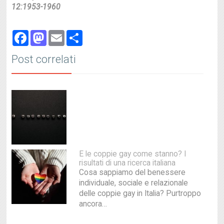
12:1953-1960
Facebook
Mastodon
Email
Share
Post correlati
E le coppie gay come stanno? I
risultati di una ricerca italiana
Cosa sappiamo del benessere
individuale, sociale e relazionale
delle coppie gay in Italia? Purtroppo
ancora…