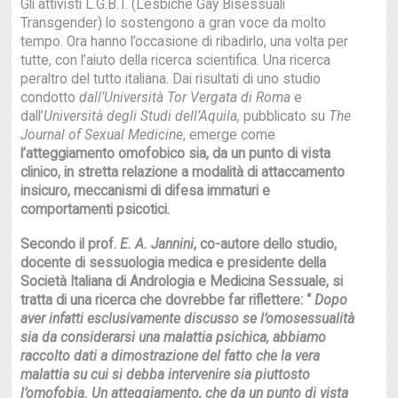
Gli attivisti L.G.B.T. (Lesbiche Gay Bisessuali
Transgender) lo sostengono a gran voce da molto
tempo. Ora hanno l’occasione di ribadirlo, una volta per
tutte, con l’aiuto della ricerca scientifica. Una ricerca
peraltro del tutto italiana. Dai risultati di uno studio
condotto
dall
’
Universit
à
Tor Vergata di Roma
e
dall’
Universit
à
degli Studi dell’Aquila,
pubblicato su
The
Journal of Sexual Medicine
, emerge come
l’atteggiamento omofobico sia, da un punto di vista
clinico, in stretta relazione a modalità di attaccamento
insicuro, meccanismi di difesa immaturi e
comportamenti psicotici.
Secondo il prof.
E. A. Jannini
, co-autore dello studio,
docente di sessuologia medica e presidente della
Società Italiana di Andrologia e Medicina Sessuale, si
tratta di una ricerca che dovrebbe far riflettere: “
Dopo
aver infatti esclusivamente discusso se l’omosessualit
à
sia da considerarsi una malattia psichica, abbiamo
raccolto dati a dimostrazione del fatto che la vera
malattia su cui si debba intervenire sia piuttosto
l’omofobia. Un atteggiamento, che da un punto di vista