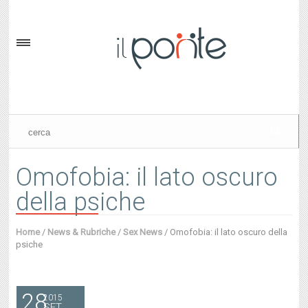
Omofobia: il lato oscuro
della psiche
Home
/
News & Rubriche
/
Sex News
/
Omofobia: il lato oscuro della
psiche
28
2015
SET