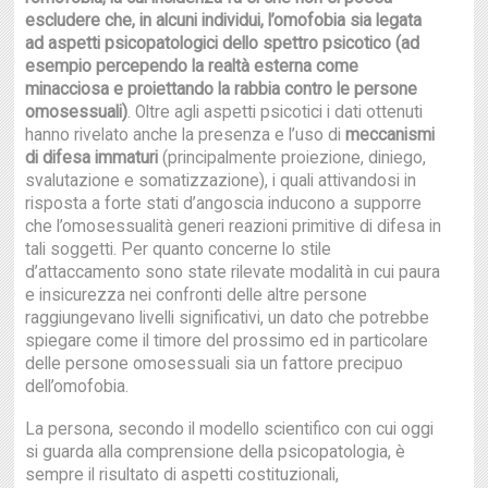
escludere che, in alcuni individui, l’omofobia sia legata
ad aspetti psicopatologici dello spettro psicotico (ad
esempio percependo la realtà esterna come
minacciosa e proiettando la rabbia contro le persone
omosessuali)
. Oltre agli aspetti psicotici i dati ottenuti
hanno rivelato anche la presenza e l’uso di
meccanismi
di difesa immaturi
(principalmente proiezione, diniego,
svalutazione e somatizzazione), i quali attivandosi in
risposta a forte stati d’angoscia inducono a supporre
che l’omosessualità generi reazioni primitive di difesa in
tali soggetti. Per quanto concerne lo stile
d’attaccamento sono state rilevate modalità in cui paura
e insicurezza nei confronti delle altre persone
raggiungevano livelli significativi, un dato che potrebbe
spiegare come il timore del prossimo ed in particolare
delle persone omosessuali sia un fattore precipuo
dell’omofobia.
La persona, secondo il modello scientifico con cui oggi
si guarda alla comprensione della psicopatologia, è
sempre il risultato di aspetti costituzionali,