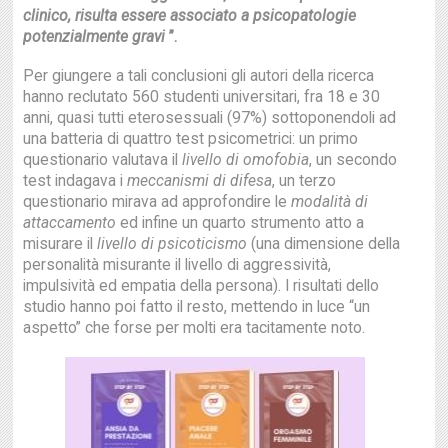
clinico, risulta essere associato a psicopatologie
potenzialmente gravi
”.
Per giungere a tali conclusioni gli autori della ricerca
hanno reclutato 560 studenti universitari, fra 18 e 30
anni, quasi tutti eterosessuali (97%) sottoponendoli ad
una batteria di quattro test psicometrici: un primo
questionario valutava il
livello di omofobia
, un secondo
test indagava i
meccanismi di difesa
, un terzo
questionario mirava ad approfondire le
modalit
à
di
attaccamento
ed infine un quarto strumento atto a
misurare il
livello di psicoticismo
(una dimensione della
personalità misurante il livello di aggressività,
impulsività ed empatia della persona). I risultati dello
studio hanno poi fatto il resto, mettendo in luce “un
aspetto” che forse per molti era tacitamente noto.