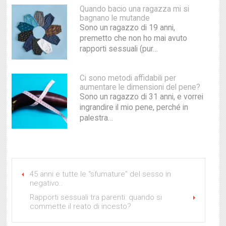
Quando bacio una ragazza mi si
bagnano le mutande
Sono un ragazzo di 19 anni,
premetto che non ho mai avuto
rapporti sessuali (pur…
Ci sono metodi affidabili per
aumentare le dimensioni del pene?
Sono un ragazzo di 31 anni, e vorrei
ingrandire il mio pene, perché in
palestra…
45 anni e tutte le “sfumature” del sesso in
negativo..
Rapporti sessuali tra parenti: quando si
commette il reato di incesto?