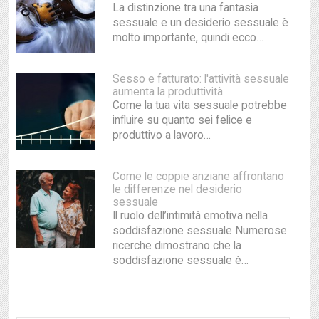
La distinzione tra una fantasia
sessuale e un desiderio sessuale è
molto importante, quindi ecco…
Sesso e fatturato: l'attività sessuale
aumenta la produttività
Come la tua vita sessuale potrebbe
influire su quanto sei felice e
produttivo a lavoro…
Come le coppie anziane affrontano
le differenze nel desiderio
sessuale
Il ruolo dell’intimità emotiva nella
soddisfazione sessuale Numerose
ricerche dimostrano che la
soddisfazione sessuale è…