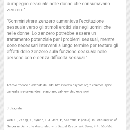
di impegno sessuale nelle donne che consumavano
zenzero.”
“Somministrare zenzero aumentava l’eccitazione
sessuale verso gli stimoli erotici sia negli uomini che
nelle donne. Lo zenzero potrebbe essere un
trattamento potenziale per i problemi sessuali, mentre
sono necessari interventi a lungo termine per testare gli
effetti dello zenzero sulla funzione sessuale nelle
persone con e senza difficoltà sessuali.”
Articolo tradotto e adattato dal sito: https://www.psypost.org/a-common-spice-
can-enhance-sexual-desire-and-arousal-new-studies-show/
Bibliografia
Wen, G., Zhang, Y., Nyman, T. J., Jern, P., & Santtila, P. (2023). Is Consumption of
Ginger in Daily Life Associated with Sexual Response?.
Sexes
,
4
(4), 555-568.