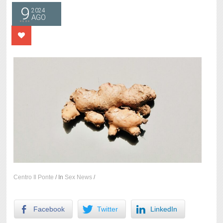
9
2024
AGO
Centro Il Ponte
/
In
Sex News
/
Facebook
Twitter
LinkedIn