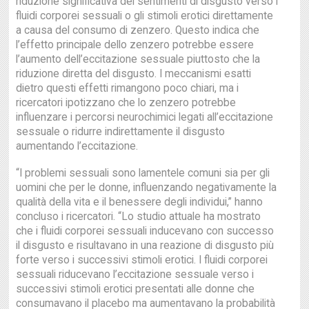
riduzione significativa dei sentimenti di disgusto verso i
fluidi corporei sessuali o gli stimoli erotici direttamente
a causa del consumo di zenzero. Questo indica che
l’effetto principale dello zenzero potrebbe essere
l’aumento dell’eccitazione sessuale piuttosto che la
riduzione diretta del disgusto. I meccanismi esatti
dietro questi effetti rimangono poco chiari, ma i
ricercatori ipotizzano che lo zenzero potrebbe
influenzare i percorsi neurochimici legati all’eccitazione
sessuale o ridurre indirettamente il disgusto
aumentando l’eccitazione.
“I problemi sessuali sono lamentele comuni sia per gli
uomini che per le donne, influenzando negativamente la
qualità della vita e il benessere degli individui,” hanno
concluso i ricercatori. “Lo studio attuale ha mostrato
che i fluidi corporei sessuali inducevano con successo
il disgusto e risultavano in una reazione di disgusto più
forte verso i successivi stimoli erotici. I fluidi corporei
sessuali riducevano l’eccitazione sessuale verso i
successivi stimoli erotici presentati alle donne che
consumavano il placebo ma aumentavano la probabilità