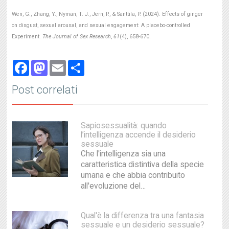
Wen, G., Zhang, Y., Nyman, T. J., Jern, P., & Santtila, P. (2024). Effects of ginger
on disgust, sexual arousal, and sexual engagement: A placebo-controlled
Experiment.
The Journal of Sex Research
,
61
(4), 658-670.
Facebook
Mastodon
Email
Share
Post correlati
Sapiosessualità: quando
l’intelligenza accende il desiderio
sessuale
Che l'intelligenza sia una
caratteristica distintiva della specie
umana e che abbia contribuito
all'evoluzione del…
Qual'è la differenza tra una fantasia
sessuale e un desiderio sessuale?