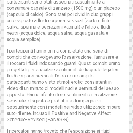
partecipanti sono stati assegnati casualmente a
consumare capsule di zenzero (1500 mg) o un placebo
(capsule di calcio). Sono stati poi divisi in due gruppi:
uno esposto a fluidi corporei sessuali (sudore finto,
saliva, sperma e secrezioni vaginali) e l’altro a fluidi
neutri (acqua dolce, acqua salina, acqua gassata e
acqua semplice).
I partecipanti hanno prima completato una serie di
compiti che coinvolgevano l’osservazione, l’annusare e
il toccare i fluidi indossando guanti. Questi compiti erano
progettati per suscitare sentimenti di disgusto legati ai
fluidi corporei sessuali. Dopo ogni compito, i
partecipanti hanno visto stimoli erotici consistenti in
video di un minuto di modelli nudi e seminudi del sesso
opposto. Hanno riferito i loro sentimenti di eccitazione
sessuale, disgusto e probabilità di impegnarsi
sessualmente con i modelli nei video utilizzando misure
auto-riferite, incluso il Positive and Negative Affect
Schedule-Revised (PANAS-R).
I ricercatori hanno trovato che l’esposizione ai fluidi