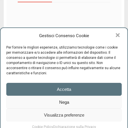
Gestisci Consenso Cookie
Per fornire le migliori esperienze, utilizziamo tecnologie come i cookie
per memorizzare e/o accedere alle informazioni del dispositivo. Il
consenso a queste tecnologie ci permetterà di elaborare dati come il
comportamento di navigazione o ID unici su questo sito. Non
CENTRO INTEGRATO DI SESSUOLOGIA "il Ponte" - C.F.
acconsentire o ritirare il consenso può influire negativamente su alcune
94220800489 -
-
Cookie Policy
Privacy
caratteristiche e funzioni.
Firenze
Accetta
Via Scipione
Ammirato, 37
Nega
+39.055.663992
info@centroilponte.com
Visualizza preferenze
RICHIEDI UN CONSULTO
Cookie Policy
Dichiarazione sulla Privacy