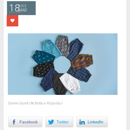
18
2015
MAR
Daniel Giunti
/
In
Botta e Risposta
/
Facebook
Twitter
LinkedIn