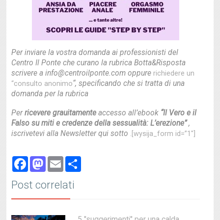
Per inviare la vostra domanda ai professionisti del
Centro Il Ponte che curano la rubrica Botta&Risposta
scrivere a info@centroilponte.com oppure
richiedere un
“, specificando che si tratta di una
“consulto anonimo
domanda per la rubrica
Per
ricevere grauitamente
accesso all’ebook
“Il Vero e il
Falso su miti e credenze della sessualità: L’erezione”
,
iscrivetevi alla Newsletter qui sotto
.[wysija_form id=”1″]
Facebook
Mastodon
Email
Share
Post correlati
5 "suggerimenti" per una calda