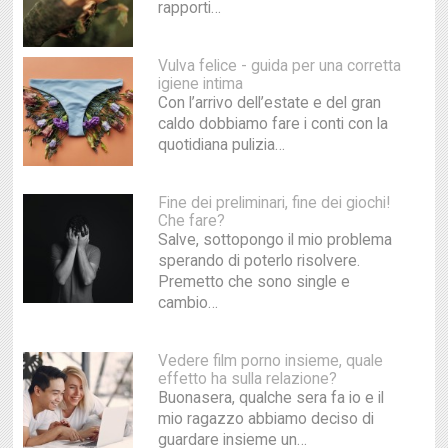
rapporti…
Vulva felice - guida per una corretta
igiene intima
Con l’arrivo dell’estate e del gran
caldo dobbiamo fare i conti con la
quotidiana pulizia…
Fine dei preliminari, fine dei giochi!
Che fare?
Salve, sottopongo il mio problema
sperando di poterlo risolvere.
Premetto che sono single e
cambio…
Vedere film porno insieme, quale
effetto ha sulla relazione?
Buonasera, qualche sera fa io e il
mio ragazzo abbiamo deciso di
guardare insieme un…