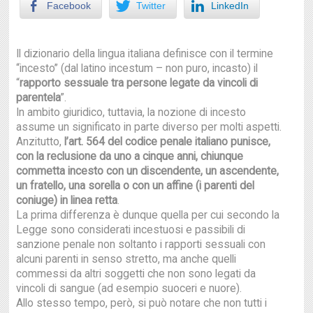
Facebook
Twitter
LinkedIn
Il dizionario della lingua italiana definisce con il termine
“incesto” (dal latino incestum – non puro, incasto) il
“
rapporto sessuale tra persone legate da vincoli di
parentela
”.
In ambito giuridico, tuttavia, la nozione di incesto
assume un significato in parte diverso per molti aspetti.
Anzitutto,
l’art. 564 del codice penale italiano punisce,
con la reclusione da uno a cinque anni, chiunque
commetta incesto con un discendente, un ascendente,
un fratello, una sorella o con un affine (i parenti del
coniuge) in linea retta
.
La prima differenza è dunque quella per cui secondo la
Legge sono considerati incestuosi e passibili di
sanzione penale non soltanto i rapporti sessuali con
alcuni parenti in senso stretto, ma anche quelli
commessi da altri soggetti che non sono legati da
vincoli di sangue (ad esempio suoceri e nuore).
Allo stesso tempo, però, si può notare che non tutti i