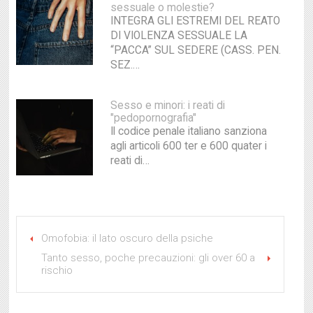
sessuale o molestie?
INTEGRA GLI ESTREMI DEL REATO
DI VIOLENZA SESSUALE LA
“PACCA” SUL SEDERE (CASS. PEN.
SEZ.…
Sesso e minori: i reati di
"pedopornografia"
Il codice penale italiano sanziona
agli articoli 600 ter e 600 quater i
reati di…
Omofobia: il lato oscuro della psiche
Tanto sesso, poche precauzioni: gli over 60 a
rischio