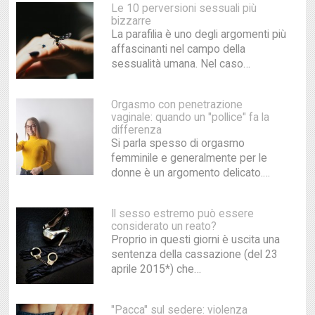
Le 10 perversioni sessuali più
bizzarre
La parafilia è uno degli argomenti più
affascinanti nel campo della
sessualità umana. Nel caso…
Orgasmo con penetrazione
vaginale: quando un "pollice" fa la
differenza
Si parla spesso di orgasmo
femminile e generalmente per le
donne è un argomento delicato.…
Il sesso estremo può essere
considerato un reato?
Proprio in questi giorni è uscita una
sentenza della cassazione (del 23
aprile 2015*) che…
"Pacca" sul sedere: violenza