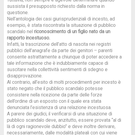
Tuttavia, non sempre è agevole determinare quando
sussista il presupposto richiesto dalla norma in
questione.
Nell’antologia dei casi giurisprudenziali di incesto, ad
esempio, è stata riscontrata la situazione di pubblico
scandalo nel
riconoscimento di un figlio nato da un
rapporto incestuoso.
Infatti, la trascrizione dell’atto di nascita nei registri
pubblici dell’anagrafe da parte dei genitori – parenti
consente astrattamente a chiunque di poter accedere a
tale informazione che è indubbiamente capace di
suscitare nella collettività sentimenti di sdegno e
disapprovazione.
Al contrario, all’esito di molti procedimenti per incesto è
stato negato che il pubblico scandalo potesse
consistere nella ricezione da parte delle forze
dell’ordine di un esposto con il quale era stata
denunciata l’esistenza di una relazione incestuosa.
A parere dei giudici, il verificarsi di una situazione di
pubblico scandalo deve, anzitutto, essere provata “al di
là di ogni ragionevole dubbio” e deve inoltre derivare,
necessariamente, dalle modalità plateali con cui viene