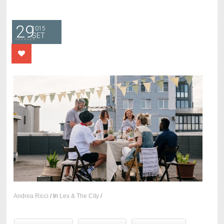
29
2015
SET
Andrea Ricci
/
In
Lex & The City
/