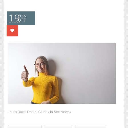
19
2015
OTT
Laura Bacci Daniel Giunti
/
In
Sex News
/