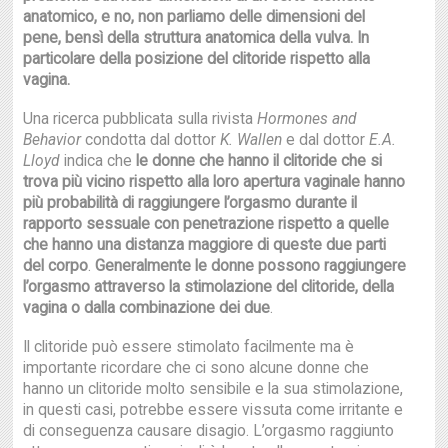
anatomico, e no, non parliamo delle dimensioni del
pene, bensì della struttura anatomica della vulva. In
particolare della posizione del clitoride rispetto alla
vagina.
Una ricerca pubblicata sulla rivista
Hormones and
Behavior
condotta dal dottor
K. Wallen
e dal dottor
E.A.
Lloyd
indica che
le donne che hanno il clitoride che si
trova più vicino rispetto alla loro apertura vaginale hanno
più probabilità di raggiungere l’orgasmo durante il
rapporto sessuale con penetrazione rispetto a quelle
che hanno una distanza maggiore di queste due parti
del corpo
.
Generalmente le donne possono raggiungere
l’orgasmo attraverso la stimolazione del clitoride, della
vagina o dalla combinazione dei due
.
Il clitoride può essere stimolato facilmente ma è
importante ricordare che ci sono alcune donne che
hanno un clitoride molto sensibile e la sua stimolazione,
in questi casi, potrebbe essere vissuta come irritante e
di conseguenza causare disagio. L’orgasmo raggiunto