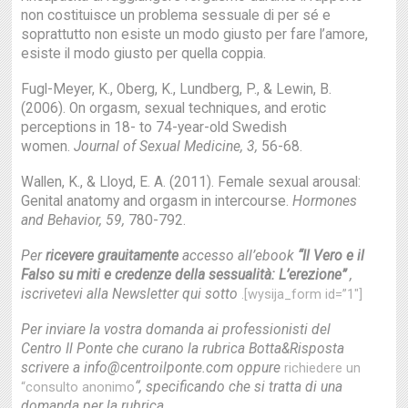
non costituisce un problema sessuale di per sé e
soprattutto non esiste un modo giusto per fare l’amore,
esiste il modo giusto per quella coppia.
Fugl-Meyer, K., Oberg, K., Lundberg, P., & Lewin, B.
(2006). On orgasm, sexual techniques, and erotic
perceptions in 18- to 74-year-old Swedish
women.
Journal of Sexual Medicine, 3,
56-68.
Wallen, K., & Lloyd, E. A. (2011). Female sexual arousal:
Genital anatomy and orgasm in intercourse.
Hormones
and Behavior, 59,
780-792.
Per
ricevere grauitamente
accesso all’ebook
“Il Vero e il
Falso su miti e credenze della sessualità: L’erezione”
,
iscrivetevi alla Newsletter qui sotto
.[wysija_form id=”1″]
Per inviare la vostra domanda ai professionisti del
Centro Il Ponte che curano la rubrica Botta&Risposta
scrivere a info@centroilponte.com oppure
richiedere un
“, specificando che si tratta di una
“consulto anonimo
domanda per la rubrica