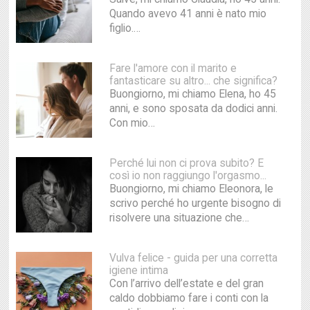
Quando avevo 41 anni è nato mio
figlio.…
Fare l'amore con il marito e
fantasticare su altro... che significa?
Buongiorno, mi chiamo Elena, ho 45
anni, e sono sposata da dodici anni.
Con mio…
Perché lui non ci prova subito? E
così io non raggiungo l'orgasmo...
Buongiorno, mi chiamo Eleonora, le
scrivo perché ho urgente bisogno di
risolvere una situazione che…
Vulva felice - guida per una corretta
igiene intima
Con l’arrivo dell’estate e del gran
caldo dobbiamo fare i conti con la