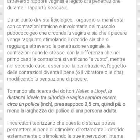
attraverso rapporti vaginali è legato alla penetrazione
durante il rapporto sessuale.
Da un punto di vista fisiologico, l’orgasmo si manifesta
con contrazioni ritmiche e involontarie del muscolo
pubococcigeo che circonda la vagina e sia che il piacere
venga raggiunto stimolando il clitoride sia che si
raggiunga attraverso la penetrazione vaginale, le
contrazioni sono le stesse, con la differenza che nel
primo caso le contrazioni si verificano “a vuoto”, mentre
nel secondo caso, essendoci la penetrazione, l’oggetto
delle contrazioni diventa il pene (o il vibratore o le dita)
modificando la sensazione di piacere.
Tornando alla ricerca dei dottori
Wallen e Lloyd
,
la
distanza ideale tra clitoride e vagina sembra essere
circa un pollice
(inch), pressappoco 2,5 cm, quindi più o
meno la larghezza del pollice di una persona adulta
.
I ricercatori teorizzano che questa distanza possa
permettere al pene di stimolare direttamente il clitoride
esternamente o stimolando le sue innervazioni interne