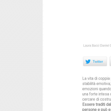
Laura Bacci Daniel G
Facebook
Twitter
La vita di coppi
stabilità emotiva
emozioni quando 
una forte intesa 
cercare di costr
Essere traditi da
persone e può e