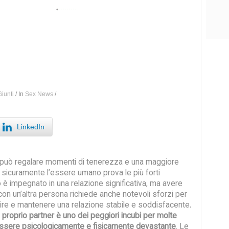
iunti
/
In
Sex News
/
LinkedIn
a può regalare momenti di tenerezza e una maggiore
; sicuramente l’essere umano prova le più forti
è impegnato in una relazione significativa, ma avere
con un’altra persona richiede anche notevoli sforzi per
uire e mantenere una relazione stabile e soddisfacente
.
l proprio partner è uno dei peggiori incubi per molte
ssere psicologicamente e fisicamente devastante
. Le