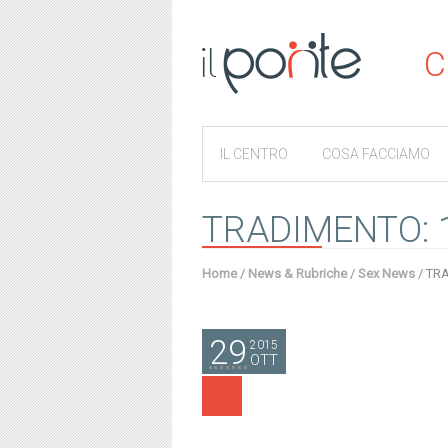
C
IL CENTRO
COSA FACCIAMO
TRADIMENTO: 10
Home
/
News & Rubriche
/
Sex News
/
TRA
29
2015
OTT