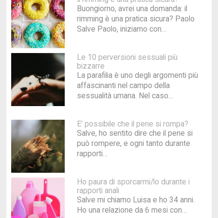
Buongiorno, avrei una domanda: il
rimming è una pratica sicura? Paolo
Salve Paolo, iniziamo con…
Le 10 perversioni sessuali più
bizzarre
La parafilia è uno degli argomenti più
affascinanti nel campo della
sessualità umana. Nel caso…
E’ possibile che il pene si rompa?
Salve, ho sentito dire che il pene si
può rompere, e ogni tanto durante
rapporti…
Ho paura di sporcarmi/lo durante i
rapporti anali
Salve mi chiamo Luisa e ho 34 anni.
Ho una relazione da 6 mesi con…