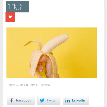
11
2015
SET
Daniel Giunti
/
In
Botta e Risposta
/
Facebook
Twitter
LinkedIn