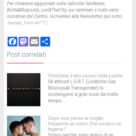
Per rimanere aggiornati sulle rubriche SexNews,
Botta&Risposta, Lex&TheCity, sui seminari e sulle varie
iniziative del Centro, iscrivetevi alla Newsletter qui sotto
.[wysija_form id=”1″]
Facebook
Mastodon
Email
Share
Post correlati
Omofobia: il lato oscuro della psiche
Gli attivisti L.G.B.T. (Lesbiche Gay
Bisessuali Transgender) lo
sostengono a gran voce da molto
tempo.…
Dopo aver perso la moglie
frequenta un uomo. Può esserci un
legame?
Scrivo perché sono amico di un