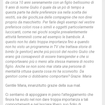
da circa 10 anni serenamente con un figlio bellissimo di
9 anni di nome Giulio il quale da un pò di tempo a
questa parte ha delle preferenze sia nella scelta dei
vestiti, sia dei giochi,sia delle compagnie che non direi
proprio da maschietto. Per farle degli esempi nel vestire
preferisce colori rosa o simili e oggetti particolarmente
luccicanti, come nei giochi sceglie prevalentemente
attività femminili come ad esempio le bambole. A
questo non ho dato troppa importanza fino a quando
non ho visto un programma in TV che trattava storie di
bimbi (e genitori) anche più piccoli del nostro Giulio che
erano già consapevoli di essere transgender e che si
comportavano più o meno alla stessa maniera di nostro
figlio. Anche se non sono mai stata una persona di
mentalità ottusa questa cosa mi ha sconvolto. Da
genitori come ci dobbiamo comportare? Grazie. Maria
Gentile Maria, innanzitutto grazie della sua mail.
Ci sentiamo di appoggiare in pieno l’atteggiamento che
finora ha avuto nel non dare troppa importanza a tali
comportamenti e nel lasciare libero suo figlio di