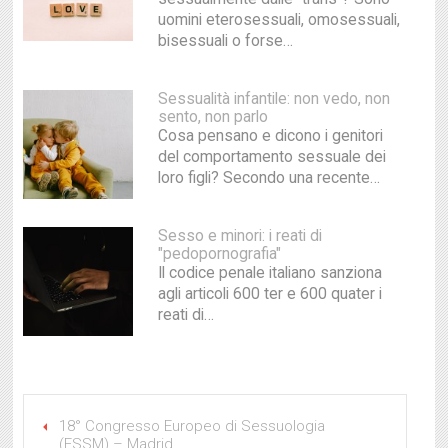
uomini eterosessuali, omosessuali,
bisessuali o forse…
Sessualità infantile: non vedo, non
sento, non parlo
Cosa pensano e dicono i genitori
del comportamento sessuale dei
loro figli? Secondo una recente…
Sesso e minori: i reati di
"pedopornografia"
Il codice penale italiano sanziona
agli articoli 600 ter e 600 quater i
reati di…
18° Congresso Europeo di Sessuologia
(ESSM) – Madrid