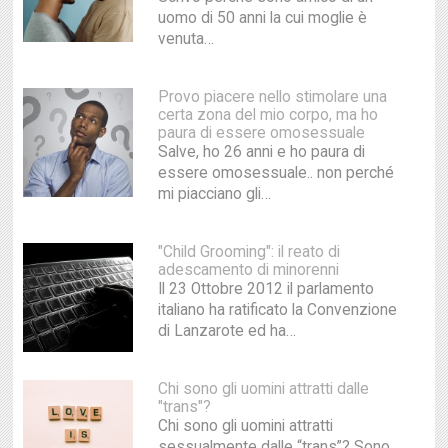
uomo di 50 anni la cui moglie è
venuta…
Provo piacere nello stimolare una
certa zona del mio corpo, ma ho
paura di essere omosessuale
Salve, ho 26 anni e ho paura di
essere omosessuale.. non perché
mi piacciano gli…
"Child Grooming": il reato di
adescamento di minorenni
Il 23 Ottobre 2012 il parlamento
italiano ha ratificato la Convenzione
di Lanzarote ed ha…
Chi sono gli uomini attratti dalle
"trans"?
Chi sono gli uomini attratti
sessualmente dalle “trans”? Sono