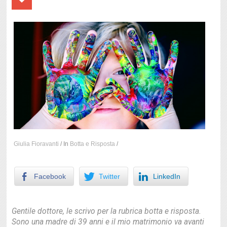
Giulia Fioravanti
/
In
Botta e Risposta
/
Facebook
Twitter
LinkedIn
Gentile dottore, le scrivo per la rubrica botta e risposta.
Sono una madre di 39 anni e il mio matrimonio va avanti