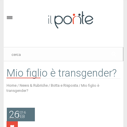
Mio figlio è transgender?
Home
/
News & Rubriche
/
Botta e Risposta
/
Mio figlio è
transgender?
26
2016
FEB