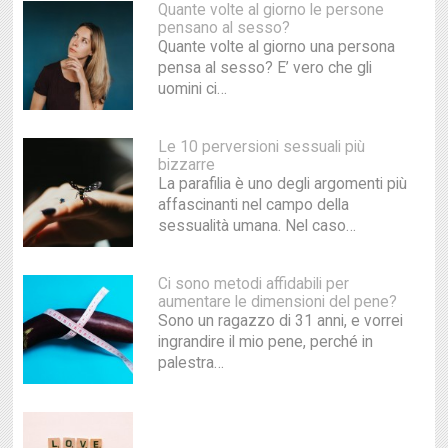
Quante volte al giorno le persone
pensano al sesso?
Quante volte al giorno una persona
pensa al sesso? E’ vero che gli
uomini ci…
Le 10 perversioni sessuali più
bizzarre
La parafilia è uno degli argomenti più
affascinanti nel campo della
sessualità umana. Nel caso…
Ci sono metodi affidabili per
aumentare le dimensioni del pene?
Sono un ragazzo di 31 anni, e vorrei
ingrandire il mio pene, perché in
palestra…