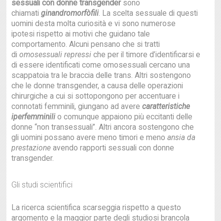
sessuali con donne transgender
sono
chiamati
ginandromorfòfili
. La scelta sessuale di questi
uomini desta molta curiosità e vi sono numerose
ipotesi rispetto ai motivi che guidano tale
comportamento. Alcuni pensano che si tratti
di
omosessuali repressi
che per il timore d’identificarsi e
di essere identificati come omosessuali cercano una
scappatoia tra le braccia delle trans. Altri sostengono
che le donne transgender, a causa delle operazioni
chirurgiche a cui si sottopongono per accentuare i
connotati femminili, giungano ad avere
caratteristiche
iperfemminili
o comunque appaiono più eccitanti delle
donne “non transessuali”. Altri ancora sostengono che
gli uomini possano avere meno timori e meno
ansia da
prestazione
avendo rapporti sessuali con donne
transgender.
Gli studi scientifici
La ricerca scientifica scarseggia rispetto a questo
argomento e la maggior parte degli studiosi brancola