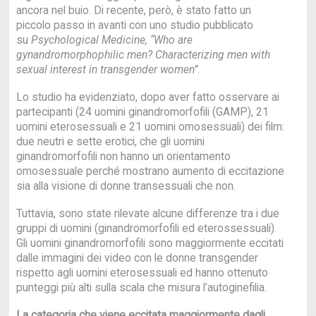
ancora nel buio. Di recente, però, è stato fatto un
piccolo passo in avanti con uno studio pubblicato
su
Psychological Medicine,
“Who are
gynandromorphophilic men? Characterizing men with
sexual interest in transgender women”
.
Lo studio ha evidenziato, dopo aver fatto osservare ai
partecipanti (24 uomini ginandromorfofili (GAMP), 21
uomini eterosessuali e 21 uomini omosessuali) dei film:
due neutri e sette erotici, che gli uomini
ginandromorfofili non hanno un orientamento
omosessuale perché mostrano aumento di eccitazione
sia alla visione di donne transessuali che non.
Tuttavia, sono state rilevate alcune differenze tra i due
gruppi di uomini (ginandromorfofili ed eterossessuali).
Gli uomini ginandromorfofili sono maggiormente eccitati
dalle immagini dei video con le donne transgender
rispetto agli uomini eterosessuali ed hanno ottenuto
punteggi più alti sulla scala che misura l’autoginefilia.
La categoria che viene eccitata maggiormente dagli