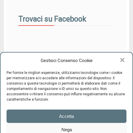
Trovaci su Facebook
Gestisci Consenso Cookie
Per fornire le migliori esperienze, utilizziamo tecnologie come i cookie
per memorizzare e/o accedere alle informazioni del dispositivo. Il
consenso a queste tecnologie ci permetterà di elaborare dati come il
comportamento di navigazione o ID unici su questo sito. Non
CENTRO INTEGRATO DI SESSUOLOGIA "il Ponte" - C.F.
acconsentire o ritirare il consenso può influire negativamente su alcune
94220800489 -
-
Cookie Policy
Privacy
caratteristiche e funzioni.
Firenze
Accetta
Via Scipione
Ammirato, 37
Nega
+39.055.663992