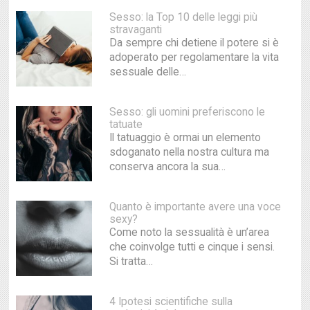
Sesso: la Top 10 delle leggi più
stravaganti
Da sempre chi detiene il potere si è
adoperato per regolamentare la vita
sessuale delle…
Sesso: gli uomini preferiscono le
tatuate
Il tatuaggio è ormai un elemento
sdoganato nella nostra cultura ma
conserva ancora la sua…
Quanto è importante avere una voce
sexy?
Come noto la sessualità è un’area
che coinvolge tutti e cinque i sensi.
Si tratta…
4 Ipotesi scientifiche sulla