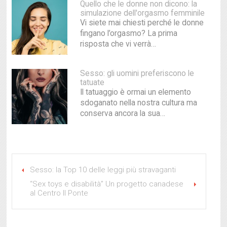
Quello che le donne non dicono: la
simulazione dell'orgasmo femminile
Vi siete mai chiesti perché le donne
fingano l’orgasmo? La prima
risposta che vi verrà…
Sesso: gli uomini preferiscono le
tatuate
Il tatuaggio è ormai un elemento
sdoganato nella nostra cultura ma
conserva ancora la sua…
Sesso: la Top 10 delle leggi più stravaganti
“Sex toys e disabilità” Un progetto canadese
al Centro Il Ponte