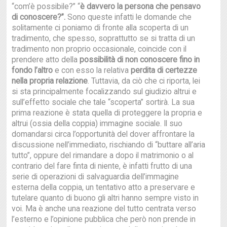
“com’è possibile?” “
è davvero la persona che pensavo
di conoscere?”.
Sono queste infatti le domande che
solitamente ci poniamo di fronte alla scoperta di un
tradimento, che spesso, soprattutto se si tratta di un
tradimento non proprio occasionale, coincide con il
prendere atto della
possibilità di non conoscere fino in
fondo l’altro
e con esso la relativa
perdita di certezze
nella propria relazione
. Tuttavia, da ciò che ci riporta, lei
si sta principalmente focalizzando sul giudizio altrui e
sull’effetto sociale che tale “scoperta” sortirà. La sua
prima reazione è stata quella di proteggere la propria e
altrui (ossia della coppia) immagine sociale. Il suo
domandarsi circa l’opportunità del dover affrontare la
discussione nell’immediato, rischiando di “buttare all’aria
tutto”, oppure del rimandare a dopo il matrimonio o al
contrario del fare finta di niente, è infatti frutto di una
serie di operazioni di salvaguardia dell’immagine
esterna della coppia, un tentativo atto a preservare e
tutelare quanto di buono gli altri hanno sempre visto in
voi. Ma è anche una reazione del tutto centrata verso
l’esterno e l’opinione pubblica che però non prende in