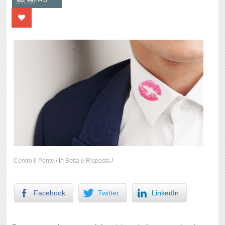
Centro Il Ponte
/
In
Botta e Risposta
/
Facebook
Twitter
LinkedIn