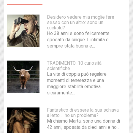
Desidero vedere mia moglie fare
sesso con un altro: sono un
cuckold?
Ho 38 anni e sono felicemente
sposato da cinque. L’intimità è
sempre stata buona e…
TRADIMENTO: 10 curiosità
scientifiche
La vita di coppia può regalare
momenti di tenerezza e una
maggiore stabilità emotiva;
sicuramente…
Fantastico di essere la sua schiava
a letto ... ho un problema?
Mi chiamo Marta, sono una donna di
42 anni, sposata da dieci anni e ho…