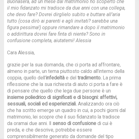
Buonasera, ad un mese dal matrimonio ho scoperto che
il mio fidanzato mi tradisce da due anni con una collega,
che devo fare? Dovrei dirglielo subito e buttare all’aria
tutto (cosa dirò ai parenti e agli invitati? sarebbe una
figura pessima!) oppure rimandare a dopo il matrimonio
o addirittura dovrei fare finta di niente? Sono in
confusione completa, aiutatemi! Alessia
Cara Alessia,
grazie per la sua domanda, che ci porta ad affrontare,
almeno in parte, un tema piuttosto caldo all’interno della
coppia, quello dell’
infedeltà
e del
tradimento.
La prima
riflessione che la sua richiesta di aiuto ci porta a fare è
di pensare che quello che lega due persone è un
insieme poliedrico di significati e di bisogni: affettivi,
sessuali, sociali ed esperienziali.
Analizzando ora ciò
che ha scritto emerge un quadro in cui, a pochi giorni dal
matrimonio, lei scopre che il suo fidanzato la tradisce
da oramai due anni. Il
senso di confusione
di cui è
preda, e che descrive, potrebbe essere
comprensibilmente generato da domande del tipo