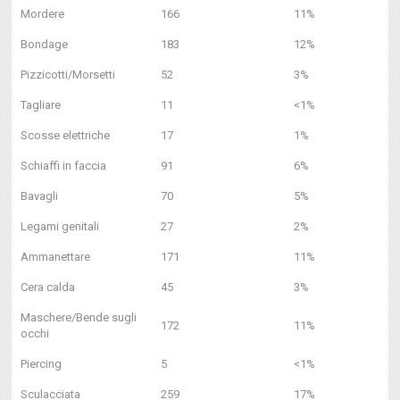
Mordere
166
11%
Bondage
183
12%
Pizzicotti/Morsetti
52
3%
Tagliare
11
<1%
Scosse elettriche
17
1%
Schiaffi in faccia
91
6%
Bavagli
70
5%
Legami genitali
27
2%
Ammanettare
171
11%
Cera calda
45
3%
Maschere/Bende sugli
172
11%
occhi
Piercing
5
<1%
Sculacciata
259
17%