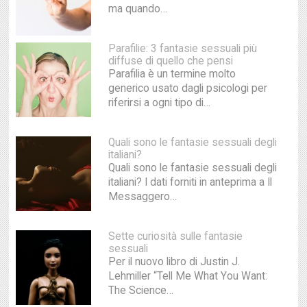
ma quando…
Parafilie: 3 fantasie sessuali più
diffuse di quello che pensi
Parafilia è un termine molto
generico usato dagli psicologi per
riferirsi a ogni tipo di…
Quali sono le fantasie sessuali degli
italiani?
Quali sono le fantasie sessuali degli
italiani? I dati forniti in anteprima a Il
Messaggero…
Sette curiosità sulle fantasie
sessuali
Per il nuovo libro di Justin J.
Lehmiller “Tell Me What You Want:
The Science…