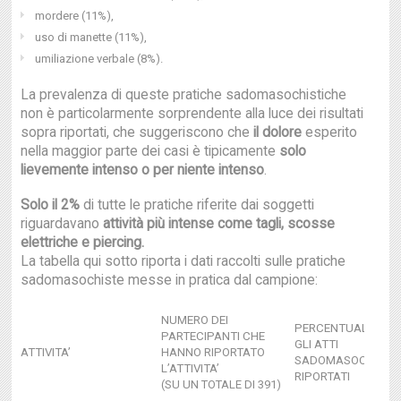
mordere (11%),
uso di manette (11%),
umiliazione verbale (8%).
La prevalenza di queste pratiche sadomasochistiche
non è particolarmente sorprendente alla luce dei risultati
sopra riportati, che suggeriscono che
il dolore
esperito
nella maggior parte dei casi è tipicamente
solo
lievemente intenso o per niente intenso
.
Solo il 2%
di tutte le pratiche riferite dai soggetti
riguardavano
attività più intense come tagli, scosse
elettriche e piercing.
La tabella qui sotto riporta i dati raccolti sulle pratiche
sadomasochiste messe in pratica dal campione:
NUMERO DEI
PERCENTUALE DI T
PARTECIPANTI CHE
GLI ATTI
ATTIVITA’
HANNO RIPORTATO
SADOMASOCHISTI
L’ATTIVITA’
RIPORTATI
(SU UN TOTALE DI 391)