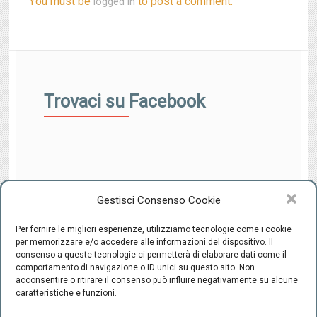
You must be
to post a comment.
logged in
Trovaci su Facebook
Gestisci Consenso Cookie
Per fornire le migliori esperienze, utilizziamo tecnologie come i cookie
per memorizzare e/o accedere alle informazioni del dispositivo. Il
consenso a queste tecnologie ci permetterà di elaborare dati come il
comportamento di navigazione o ID unici su questo sito. Non
CENTRO INTEGRATO DI SESSUOLOGIA "il Ponte" - C.F.
acconsentire o ritirare il consenso può influire negativamente su alcune
94220800489 -
-
Cookie Policy
Privacy
caratteristiche e funzioni.
Firenze