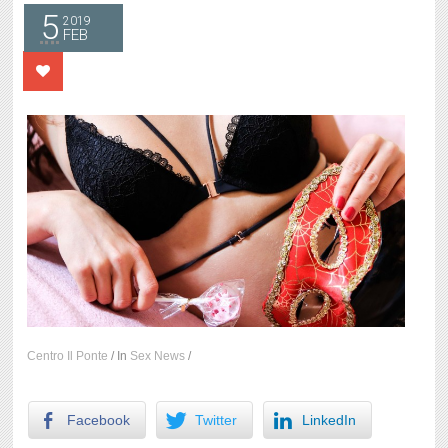
5
2019
FEB
Centro Il Ponte
/
In
Sex News
/
Facebook
Twitter
LinkedIn