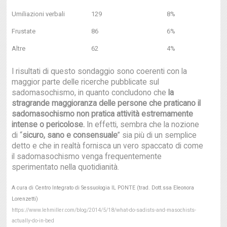
Umiliazioni verbali
129
8%
Frustate
86
6%
Altre
62
4%
I risultati di questo sondaggio sono coerenti con la
maggior parte delle ricerche pubblicate sul
sadomasochismo, in quanto concludono che
la
stragrande maggioranza delle persone che praticano il
sadomasochismo non pratica attività estremamente
intense o pericolose.
In effetti, sembra che la nozione
di “
sicuro, sano e consensuale
” sia più di un semplice
detto e che in realtà fornisca un vero spaccato di come
il sadomasochismo venga frequentemente
sperimentato nella quotidianità.
A cura di Centro Integrato di Sessuologia IL PONTE (trad. Dott.ssa Eleonora
Lorenzetti)
https://www.lehmiller.com/blog/2014/5/18/what-do-sadists-and-masochists-
actually-do-in-bed