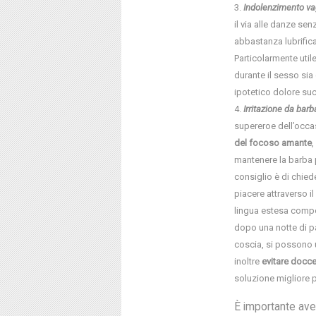
Indolenzimento va
il via alle danze se
abbastanza lubrific
Particolarmente uti
durante il sesso sia
ipotetico dolore su
Irritazione da barb
supereroe dell’occa
del focoso amante
,
mantenere la barba p
consiglio è di chied
piacere attraverso il
lingua estesa compor
dopo una notte di p
coscia, si possono u
inoltre
evitare docce 
soluzione migliore pe
È importante ave