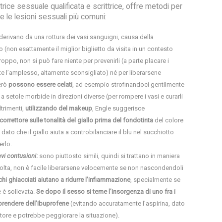
trice sessuale qualificata e scrittrice, offre metodi per
e le lesioni sessuali più comuni:
 derivano da una rottura dei vasi sanguigni, causa della
o (non esattamente il miglior biglietto da visita in un contesto
oppo, non si può fare niente per prevenirli (a parte placare i
ante l’amplesso, altamente sconsigliato) né per liberarsene
erò
possono essere celati
, ad esempio strofinandoci gentilmente
 setole morbide in direzioni diverse (per rompere i vasi e curarli
trimenti,
utilizzando del makeup
, Engle suggerisce
correttore sulle tonalità del giallo prima del fondotinta
del colore
ato che il giallo aiuta a controbilanciare il blu nel succhiotto
rlo.
evi contusioni
:
sono piuttosto simili, quindi si trattano in maniera
volta, non è facile liberarsene velocemente se non nascondendoli
hi ghiacciati aiutano a ridurre l’infiammazione
, specialmente se
e è sollevata.
Se dopo il sesso si teme l’insorgenza di uno fra i
prendere dell’ibuprofene
(evitando accuratamente l’aspirina, dato
tore e potrebbe peggiorare la situazione).