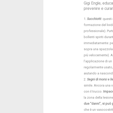
Gigi Engle, educa
prevenire e curar
Succhiotti
: questi
formazione del livid
professionale). Purtr
bollenti spiriti dur
immediatamente: p
sopra una spazzola a
più velocemente). Al
l’applicazione di un
regolarmente usato, d
aiutando a nasconde
Segni di morsi e li
simile. Ancora una 
con il trucco.
Impacc
la zona della lesion
due “danni”, si può 
che è un vasocostrit