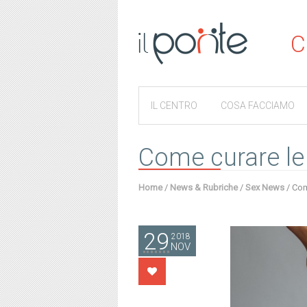
C
IL CENTRO
COSA FACCIAMO
Come curare le 
Home
/
News & Rubriche
/
Sex News
/
Com
29
2018
NOV