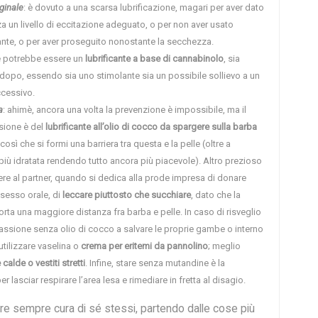
ginale
: è dovuto a una scarsa lubrificazione, magari per aver dato
nza un livello di eccitazione adeguato, o per non aver usato
ante, o per aver proseguito nonostante la secchezza.
le potrebbe essere un
lubrificante a base di cannabinolo
, sia
 dopo, essendo sia uno stimolante sia un possibile sollievo a un
ccessivo.
a
: ahimè, ancora una volta la prevenzione è impossibile, ma il
sione è del
lubrificante all’olio di cocco da spargere sulla barba
 così che si formi una barriera tra questa e la pelle (oltre a
iù idratata rendendo tutto ancora più piacevole). Altro prezioso
ere al partner, quando si dedica alla prode impresa di donare
 sesso orale, di
leccare piuttosto che succhiare
, dato che la
ta una maggiore distanza fra barba e pelle. In caso di risveglio
assione senza olio di cocco a salvare le proprie gambe o interno
tilizzare vaselina o
crema per eritemi da pannolino
; meglio
calde o vestiti stretti
. Infine, stare senza mutandine è la
r lasciar respirare l’area lesa e rimediare in fretta al disagio.
re sempre cura di sé stessi, partendo dalle cose più