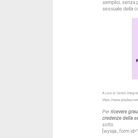
semplici, senza 
sessuale della c
A cura di Centro Integra
https://www.playboy.co
Per
ricevere gra
credenze della se
sotto
.
[wysija_form id=”