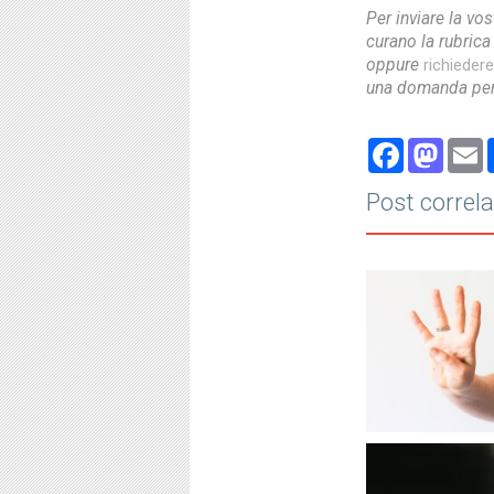
Per inviare la vo
curano la rubric
oppure
richieder
una domanda per 
Face
Ma
Post correla