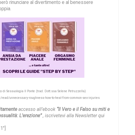
però rinunciare al divertimento e al benessere
oppia.
to di Sessuologia Il Ponte (trad. Dott.ssa Selene Petruzzella)
m/read/unnecessary-roughness-how-to-heal-from-common-sex-injuries
uitamente
accesso all’ebook
“Il Vero e il Falso su miti e
ssualità: L’erezione”
, iscrivetevi alla Newsletter qui
1″]