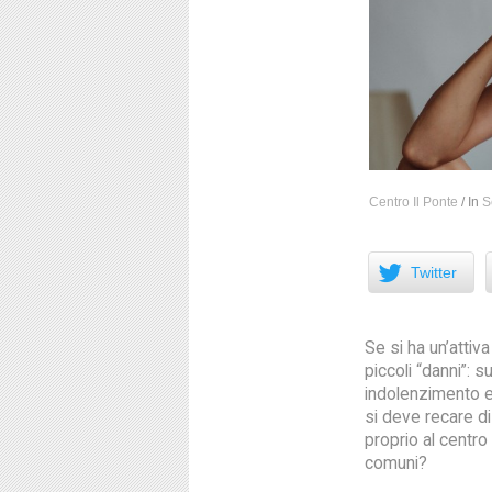
Centro Il Ponte
/
In
S
Facebook
Twitter
Se si ha un’attiv
piccoli “danni”: s
indolenzimento e
si deve recare d
proprio al centro
comuni?