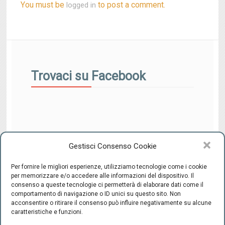
You must be
to post a comment.
logged in
Trovaci su Facebook
Gestisci Consenso Cookie
Per fornire le migliori esperienze, utilizziamo tecnologie come i cookie
per memorizzare e/o accedere alle informazioni del dispositivo. Il
consenso a queste tecnologie ci permetterà di elaborare dati come il
comportamento di navigazione o ID unici su questo sito. Non
CENTRO INTEGRATO DI SESSUOLOGIA "il Ponte" - C.F.
acconsentire o ritirare il consenso può influire negativamente su alcune
94220800489 -
-
Cookie Policy
Privacy
caratteristiche e funzioni.