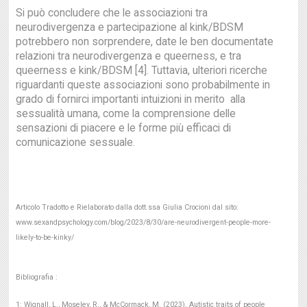
Si può concludere che le associazioni tra
neurodivergenza e partecipazione al kink/BDSM
potrebbero non sorprendere, date le ben documentate
relazioni tra neurodivergenza e queerness, e tra
queerness e kink/BDSM [4]. Tuttavia, ulteriori ricerche
riguardanti queste associazioni sono probabilmente in
grado di fornirci importanti intuizioni in merito alla
sessualità umana, come la comprensione delle
sensazioni di piacere e le forme più efficaci di
comunicazione sessuale.
Articolo Tradotto e Rielaborato dalla dott.ssa Giulia Crocioni dal sito:
www.sexandpsychology.com/blog/2023/8/30/are-neurodivergent-people-more-
likely-to-be-kinky/
Bibliografia :
1: Wignall, L., Moseley, R., & McCormack, M. (2023). Autistic traits of people