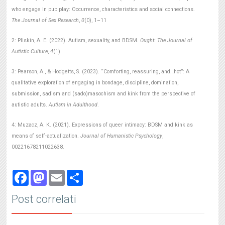
who engage in pup play: Occurrence, characteristics and social connections.
The Journal of Sex Research
,
0
(0), 1–11
2: Pliskin, A. E. (2022). Autism, sexuality, and BDSM.
Ought: The Journal of
Autistic Culture
,
4
(1).
3: Pearson, A., & Hodgetts, S. (2023). “Comforting, reassuring, and…hot”: A
qualitative exploration of engaging in bondage, discipline, domination,
submission, sadism and (sado)masochism and kink from the perspective of
autistic adults.
Autism in Adulthood
.
4: Muzacz, A. K. (2021). Expressions of queer intimacy: BDSM and kink as
means of self-actualization.
Journal of Humanistic Psychology
,
00221678211022638.
Facebook
Mastodon
Email
Share
Post correlati