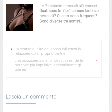
Le 7 fantasie sessuali più comuni
Quali sono le 7 più comuni fantasie
sessuali? Quanto sono frequenti?
Sono diverse tra uomini…
La scarsa qualità del sonno influenza la
relazione con il proprio partner
L’esposizione a stimoli sessuali rende le
persone più impulsive, specialmente gli
uomini
Lascia un commento