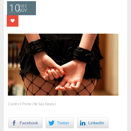
10
2023
NOV
Centro Il Ponte
/
In
Sex News
/
Facebook
Twitter
LinkedIn