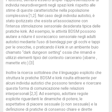
Piuttosto, sembra esserci un’iper-rappresentazione di
individui neurodivergenti negli spazi kink rispetto alle
stime di queste caratteristiche nella popolazione
complessiva [1,2]. Nel caso degli individui autistici, è
stato ipotizzato che esista un’associazione con
l’intensa stimolazione sensoriale desiderata tipica delle
pratiche kink. Ad esempio, le attività BDSM possono
aiutare a ridurre il sovraccarico sensoriale negli adulti
autistici mediante l’uso di bendaggi per gli occhi e tappi
per le orecchie, o praticando il kink in un ambiente buio
chiamato “dark dungeon setting” ossia che rimandi e
utilizzi elementi tipici del contesto carcerario (sbarre ,
manette etc.) [3].
Inoltre la ricerca sottolinea che il linguaggio esplicito che
struttura le pratiche BDSM e kink risulta attraente per
alcuni individui autistici che possono tendere e ricercare
questa forma di comunicazione nelle relazioni
interpersonali [2,3]. Ad esempio, adottare regole
esplicite riguardanti le dinamiche di potere, le
aspettative di piacere sessuale (o non sessuale) e la
definizione di pratiche di consenso chiare e dirette