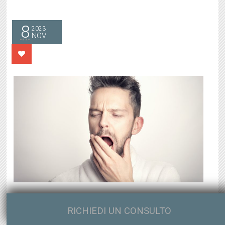
8
2023
NOV
Centro Il Ponte
/
In
Sex News
/
RICHIEDI UN CONSULTO