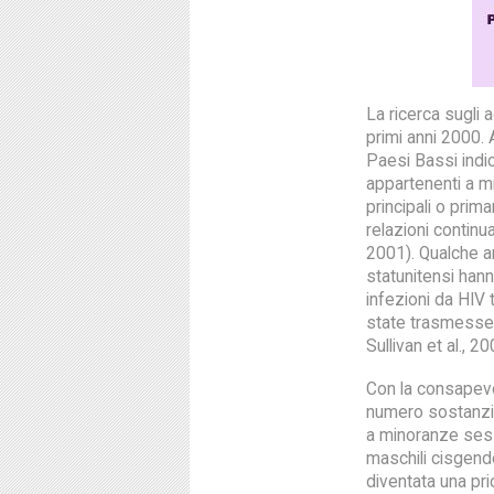
La ricerca sugli 
primi anni 2000. A
Paesi Bassi indic
appartenenti a m
principali o prima
relazioni continu
2001). Qualche a
statunitensi hann
infezioni da HIV 
state trasmesse t
Sullivan et al., 20
Con la consapevo
numero sostanzial
a minoranze sess
maschili cisgende
diventata una prior