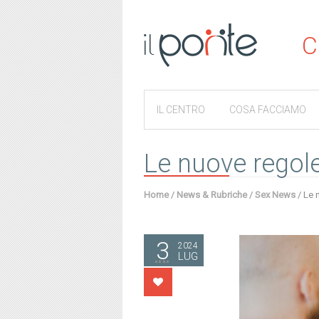
C
IL CENTRO
COSA FACCIAMO
Le nuove regole
Home
/
News & Rubriche
/
Sex News
/
Le 
3
2024
LUG