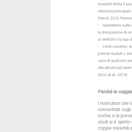
maschili limita il s
relazione principale 
Petroll, 2013; Parsons
Aspettative sulla
la discussione di u
si verifichi o la sua 
Limiti condivisi.
Al
partner ripetuti o s
casa di qualcuno pe
alle attività (ad es
(Grov et al., 2014).
Perché le coppie
I ricercatori che
concentrati sugl
rischio e la prev
studi si è spinto
coppie maschili a