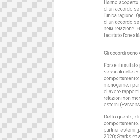
Hanno scoperto ch
di un accordo ses
l’unica ragione.
di un accordo se
nella relazione. 
facilitato l’onest
Gli accordi sono
Forse il risultato
sessuali nelle co
comportamento: 
monogame, i part
di avere rapporti 
relazioni non mo
esterni (Parsons e
Detto questo, gli
comportamento. 
partner esterni (
2020; Starks et 