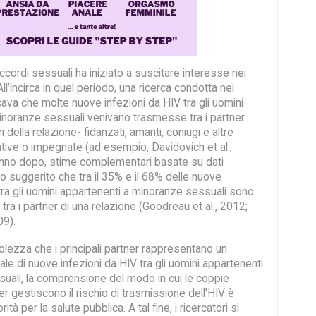
accordi sessuali ha iniziato a suscitare interesse nei
ll’incirca in quel periodo, una ricerca condotta nei
ava che molte nuove infezioni da HIV tra gli uomini
inoranze sessuali venivano trasmesse tra i partner
ri della relazione- fidanzati, amanti, coniugi e altre
ative o impegnate (ad esempio, Davidovich et al.,
nno dopo, stime complementari basate su dati
o suggerito che tra il 35% e il 68% delle nuove
tra gli uomini appartenenti a minoranze sessuali sono
ra i partner di una relazione (Goodreau et al., 2012;
09).
lezza che i principali partner rappresentano un
e di nuove infezioni da HIV tra gli uomini appartenenti
uali, la comprensione del modo in cui le coppie
r gestiscono il rischio di trasmissione dell’HIV è
ità per la salute pubblica. A tal fine, i ricercatori si