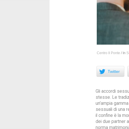
Centro Il Ponte
/
In
S
Facebook
Twitter
Gli accordi sessua
stesse. Le tradizi
un’ampia gamma di
sessuali di una re
il confine è la 
dei due partner a
norma matrimonial