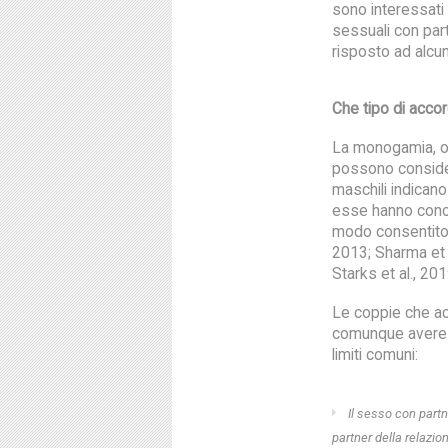
sono interessati 
sessuali con par
risposto ad alc
Che tipo di accor
La monogamia, o e
possono consider
maschili indicano
esse hanno conco
modo consentito 
2013; Sharma et a
Starks et al., 201
Le coppie che a
comunque avere del
limiti comuni:
Il sesso con part
partner della relazio