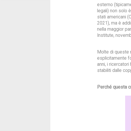
esterno (tipicame
legali) non solo è
stati americani (
2021), ma è addi
nella maggior par
Institute, novem
Molte di queste 
esplicitamente f
anni, i ricercator
stabiliti dalle c
Perché questa c