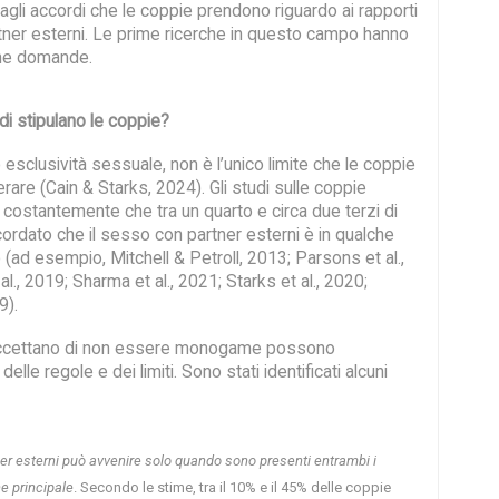
agli accordi che le coppie prendono riguardo ai rapporti
tner esterni. Le prime ricerche in questo campo hanno
une domande.
di stipulano le coppie?
sclusività sessuale, non è l’unico limite che le coppie
are (Cain & Starks, 2024). Gli studi sulle coppie
 costantemente che tra un quarto e circa due terzi di
rdato che il sesso con partner esterni è in qualche
(ad esempio, Mitchell & Petroll, 2013; Parsons et al.,
l., 2019; Sharma et al., 2021; Starks et al., 2020;
9).
ccettano di non essere monogame possono
le regole e dei limiti. Sono stati identificati alcuni
ner esterni può avvenire solo quando sono presenti entrambi i
ne principale
. Secondo le stime, tra il 10% e il 45% delle coppie