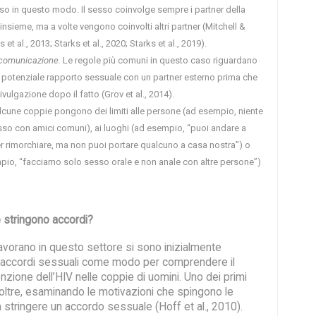
esso in questo modo. Il sesso coinvolge sempre i partner della
insieme, ma a volte vengono coinvolti altri partner (Mitchell &
 et al., 2013; Starks et al., 2020; Starks et al., 2019).
 comunicazione.
Le regole più comuni in questo caso riguardano
n potenziale rapporto sessuale con un partner esterno prima che
divulgazione dopo il fatto (Grov et al., 2014).
cune coppie pongono dei limiti alle persone (ad esempio, niente
esso con amici comuni), ai luoghi (ad esempio, “puoi andare a
r rimorchiare, ma non puoi portare qualcuno a casa nostra”) o
empio, “facciamo solo sesso orale e non anale con altre persone”)
 stringono accordi?
 lavorano in questo settore si sono inizialmente
i accordi sessuali come modo per comprendere il
enzione dell’HIV nelle coppie di uomini. Uno dei primi
 oltre, esaminando le motivazioni che spingono le
 stringere un accordo sessuale (Hoff et al., 2010).