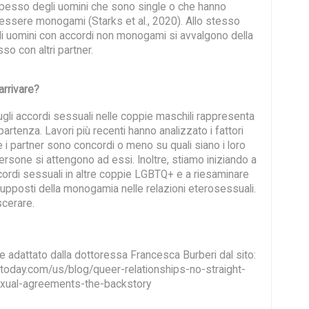
pesso degli uomini che sono single o che hanno
 essere monogami (Starks et al., 2020). Allo stesso
gli uomini con accordi non monogami si avvalgono della
sso con altri partner.
rrivare?
ugli accordi sessuali nelle coppie maschili rappresenta
partenza. Lavori più recenti hanno analizzato i fattori
 i partner sono concordi o meno su quali siano i loro
ersone si attengono ad essi. Inoltre, stiamo iniziando a
cordi sessuali in altre coppie LGBTQ+ e a riesaminare
supposti della monogamia nelle relazioni eterosessuali.
scerare.
 e adattato dalla dottoressa Francesca Burberi dal sito:
oday.com/us/blog/queer-relationships-no-straight-
xual-agreements-the-backstory