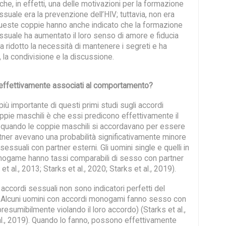
e, in effetti, una delle motivazioni per la formazione
suale era la prevenzione dell’HIV; tuttavia, non era
 Queste coppie hanno anche indicato che la formazione
ssuale ha aumentato il loro senso di amore e fiducia
Ha ridotto la necessità di mantenere i segreti e ha
à, la condivisione e la discussione.
 effettivamente associati al comportamento?
 più importante di questi primi studi sugli accordi
ppie maschili è che essi predicono effettivamente il
quando le coppie maschili si accordavano per essere
ner avevano una probabilità significativamente minore
sessuali con partner esterni. Gli uomini single e quelli in
nogame hanno tassi comparabili di sesso con partner
t al., 2013; Starks et al., 2020; Starks et al., 2019).
 accordi sessuali non sono indicatori perfetti del
Alcuni uomini con accordi monogami fanno sesso con
presumibilmente violando il loro accordo) (Starks et al.,
al., 2019). Quando lo fanno, possono effettivamente