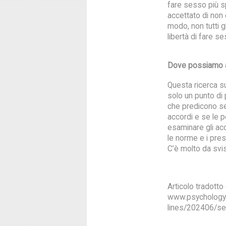
fare sesso più s
accettato di non
modo, non tutti 
libertà di fare se
Dove possiamo a
Questa ricerca s
solo un punto di 
che predicono se
accordi e se le p
esaminare gli ac
le norme e i pre
C’è molto da svi
Articolo tradotto
www.psychologyt
lines/202406/se