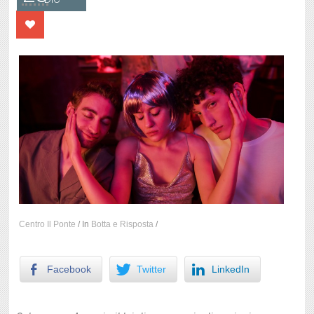
Centro Il Ponte
/
In
Botta e Risposta
/
Facebook
Twitter
LinkedIn