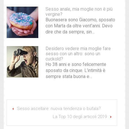
Sesso anale, mia moglie non è più
vergine?
Buonasera sono Giacomo, sposato
con Marta da oltre vent'anni. Devo
dire che da sempre, sin…
Desidero vedere mia moglie fare
sesso con un altro: sono un
cuckold?
Ho 38 anni e sono felicemente
sposato da cinque. L’intimità è
sempre stata buona e…
Sesso ascellare: nuova tendenza o bufala?
La Top 10 degli articoli 2019