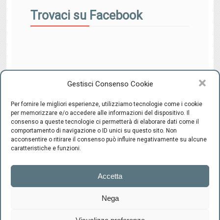
Trovaci su Facebook
Gestisci Consenso Cookie
Per fornire le migliori esperienze, utilizziamo tecnologie come i cookie
per memorizzare e/o accedere alle informazioni del dispositivo. Il
consenso a queste tecnologie ci permetterà di elaborare dati come il
comportamento di navigazione o ID unici su questo sito. Non
CENTRO INTEGRATO DI SESSUOLOGIA "il Ponte" - C.F.
acconsentire o ritirare il consenso può influire negativamente su alcune
94220800489 -
-
Cookie Policy
Privacy
caratteristiche e funzioni.
Firenze
Accetta
Via Scipione
Ammirato, 37
Nega
+39.055.663992
info@centroilponte.com