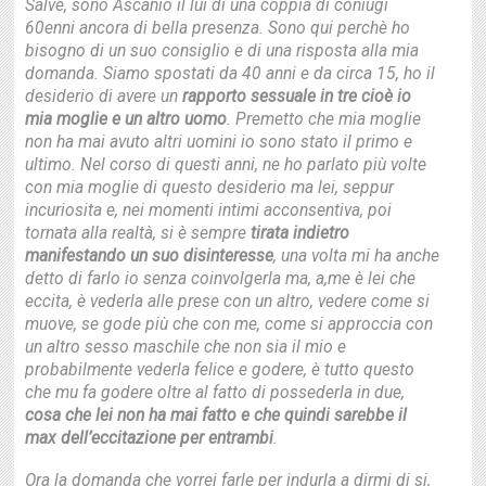
Salve, sono Ascanio il lui di una coppia di coniugi
60enni ancora di bella presenza. Sono qui perchè ho
bisogno di un suo consiglio e di una risposta alla mia
domanda. Siamo spostati da 40 anni e da circa 15, ho il
desiderio di avere un
rapporto sessuale in tre cioè io
mia moglie e un altro uomo
. Premetto che mia moglie
non ha mai avuto altri uomini io sono stato il primo e
ultimo. Nel corso di questi anni, ne ho parlato più volte
con mia moglie di questo desiderio ma lei, seppur
incuriosita e, nei momenti intimi acconsentiva, poi
tornata alla realtà, si è sempre
tirata indietro
manifestando un suo disinteresse
, una volta mi ha anche
detto di farlo io senza coinvolgerla ma, a,me è lei che
eccita, è vederla alle prese con un altro, vedere come si
muove, se gode più che con me, come si approccia con
un altro sesso maschile che non sia il mio e
probabilmente vederla felice e godere, è tutto questo
che mu fa godere oltre al fatto di possederla in due,
cosa che lei non ha mai fatto e che quindi sarebbe il
max dell’eccitazione per entrambi
.
Ora la domanda che vorrei farle per indurla a dirmi di si,