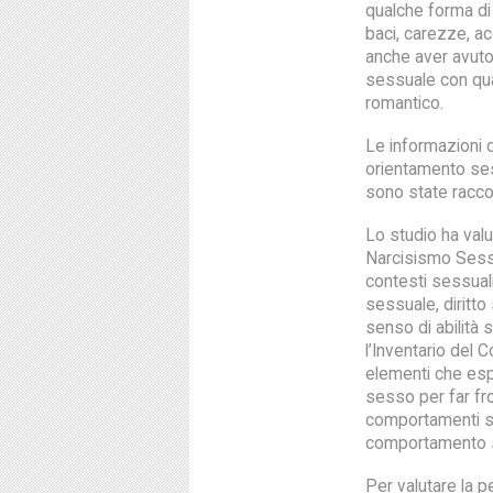
qualche forma di
baci, carezze, ac
anche aver avuto
sessuale con qua
romantico.
Le informazioni d
orientamento ses
sono state raccol
Lo studio ha valu
Narcisismo Sessua
contesti sessual
sessuale, diritt
senso di abilità 
l’Inventario del
elementi che espl
sesso per far fron
comportamenti se
comportamento 
Per valutare la p