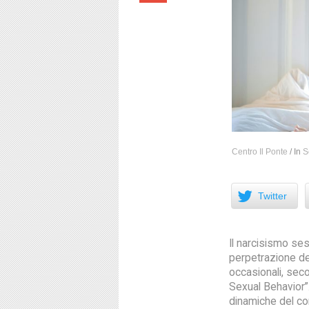
Centro Il Ponte
/
In
S
Facebook
Twitter
Il narcisismo ses
perpetrazione del
occasionali, seco
Sexual Behavior”.
dinamiche del co