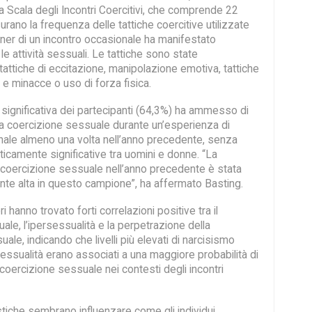
la Scala degli Incontri Coercitivi, che comprende 22
rano la frequenza delle tattiche coercitive utilizzate
ner di un incontro occasionale ha manifestato
le attività sessuali. Le tattiche sono state
tattiche di eccitazione, manipolazione emotiva, tattiche
 e minacce o uso di forza fisica.
significativa dei partecipanti (64,3%) ha ammesso di
la coercizione sessuale durante un’esperienza di
nale almeno una volta nell’anno precedente, senza
ticamente significative tra uomini e donne. “La
 coercizione sessuale nell’anno precedente è stata
e alta in questo campione”, ha affermato Basting.
ori hanno trovato forti correlazioni positive tra il
le, l’ipersessualità e la perpetrazione della
ale, indicando che livelli più elevati di narcisismo
essualità erano associati a una maggiore probabilità di
coercizione sessuale nei contesti degli incontri
stiche sembrano influenzare come gli individui