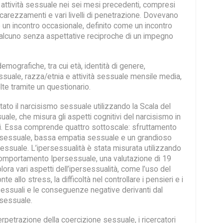
 attività sessuale nei sei mesi precedenti, compresi
carezzamenti e vari livelli di penetrazione. Dovevano
 un incontro occasionale, definito come un incontro
lcuno senza aspettative reciproche di un impegno
emografiche, tra cui età, identità di genere,
suale, razza/etnia e attività sessuale mensile media,
te tramite un questionario.
tato il narcisismo sessuale utilizzando la Scala del
le, che misura gli aspetti cognitivi del narcisismo in
i. Essa comprende quattro sottoscale: sfruttamento
o sessuale, bassa empatia sessuale e un grandioso
sessuale. L’ipersessualità è stata misurata utilizzando
 Comportamento Ipersessuale, una valutazione di 19
ora vari aspetti dell’ipersessualità, come l’uso del
te allo stress, la difficoltà nel controllare i pensieri e i
ssuali e le conseguenze negative derivanti dal
sessuale.
erpetrazione della coercizione sessuale, i ricercatori