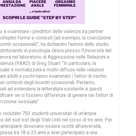
 a esaminare i predittori della violenza tra partner
molteplici forme e contesti (ad esempio, la coercizione
ontri occasionali)”, ha dichiarato l’autore dello studio
dottorando in psicologia clinica presso l’Università del
vora nel laboratorio di Aggressione nelle Relazioni e
denza (RAAD) di Greg Stuart. “In particolare, la
uale è normalizzata e molto diffusa nelle relazioni
ani adulti e pochi hanno esaminato i fattori di rischio
i contesti degli incontri occasionali. Pertanto,
ati ad estendere la letteratura esistente a questi
tificare se ci fossero differenze di genere nei fattori di
ercizione sessuale”.
no reclutato 793 studenti universitari di un’ampia
a del sud-est degli Stati Uniti nel corso di tre anni. Per
artecipanti dovevano essere iscritti all’università,
presa tra 18 e 25 anni e aver partecipato a una