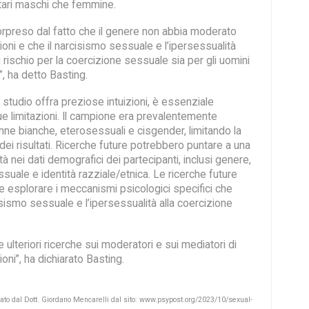
itari maschi che femmine.
rpreso dal fatto che il genere non abbia moderato
oni e che il narcisismo sessuale e l’ipersessualità
i rischio per la coercizione sessuale sia per gli uomini
, ha detto Basting.
tudio offra preziose intuizioni, è essenziale
ue limitazioni. Il campione era prevalentemente
e bianche, eterosessuali e cisgender, limitando la
 dei risultati. Ricerche future potrebbero puntare a una
à nei dati demografici dei partecipanti, inclusi genere,
uale e identità razziale/etnica. Le ricerche future
 esplorare i meccanismi psicologici specifici che
isismo sessuale e l’ipersessualità alla coercizione
ulteriori ricerche sui moderatori e sui mediatori di
ni”, ha dichiarato Basting.
attato dal Dott. Giordano Mencarelli dal sito: www.psypost.org/2023/10/sexual-