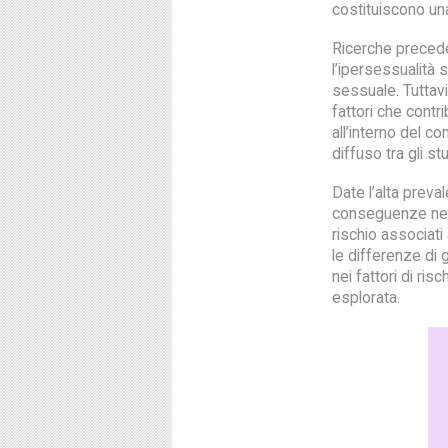
costituiscono un
Ricerche precede
l’ipersessualità 
sessuale. Tuttav
fattori che cont
all’interno del c
diffuso tra gli stu
Date l’alta preva
conseguenze nega
rischio associati
le differenze di
nei fattori di ri
esplorata.