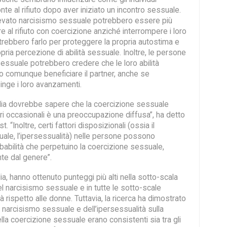
nte al rifiuto dopo aver iniziato un incontro sessuale.
evato narcisismo sessuale potrebbero essere più
ere al rifiuto con coercizione anziché interrompere i loro
rebbero farlo per proteggere la propria autostima e
pria percezione di abilità sessuale. Inoltre, le persone
essuale potrebbero credere che le loro abilità
 comunque beneficiare il partner, anche se
inge i loro avanzamenti.
ia dovrebbe sapere che la coercizione sessuale
tri occasionali è una preoccupazione diffusa”, ha detto
 “Inoltre, certi fattori disposizionali (ossia il
ale, l’ipersessualità) nelle persone possono
babilità che perpetuino la coercizione sessuale,
te dal genere”.
dia, hanno ottenuto punteggi più alti nella sotto-scala
l narcisismo sessuale e in tutte le sotto-scale
à rispetto alle donne. Tuttavia, la ricerca ha dimostrato
el narcisismo sessuale e dell’ipersessualità sulla
la coercizione sessuale erano consistenti sia tra gli