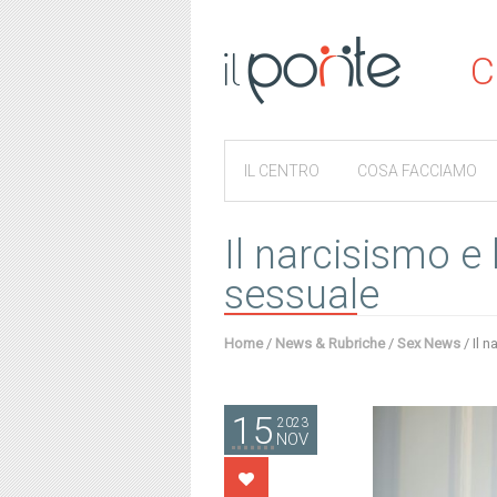
C
IL CENTRO
COSA FACCIAMO
Il narcisismo e 
sessuale
Home
/
News & Rubriche
/
Sex News
/
Il 
15
2023
NOV