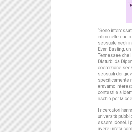
“Sono interessato
intimi nelle sue 
sessuale negli inc
Evan Basting, un 
Tennessee che la
Disturbi da Dipen
coercizione sess
sessuali dei giov
specificamente ne
eravamo interess
contesti e a iden
rischio per la co
I ricercatori han
università pubblic
essere idonei, i p
avere un’età com