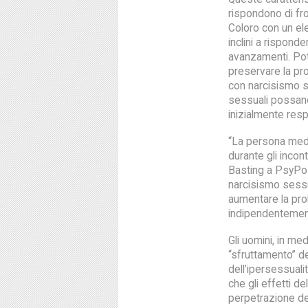
rispondono di fro
Coloro con un el
inclini a rispond
avanzamenti. Pot
preservare la pro
con narcisismo s
sessuali possano
inizialmente resp
“La persona med
durante gli incon
Basting a PsyPost.
narcisismo sessu
aumentare la pro
indipendentemen
Gli uomini, in me
“sfruttamento” de
dell’ipersessualit
che gli effetti d
perpetrazione del