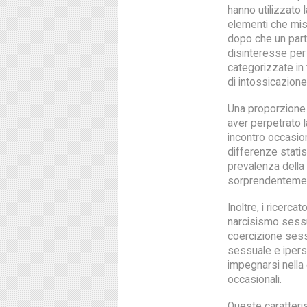
hanno utilizzato 
elementi che misu
dopo che un part
disinteresse per 
categorizzate in 
di intossicazione
Una proporzione 
aver perpetrato 
incontro occasio
differenze statis
prevalenza della
sorprendentement
Inoltre, i ricercat
narcisismo sessua
coercizione sessu
sessuale e ipers
impegnarsi nella 
occasionali.
Queste caratteri