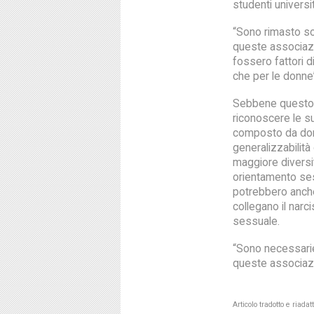
studenti univers
“Sono rimasto so
queste associazi
fossero fattori d
che per le donne”
Sebbene questo s
riconoscere le s
composto da donn
generalizzabilità
maggiore diversit
orientamento sess
potrebbero anche
collegano il narc
sessuale.
“Sono necessarie 
queste associazio
Articolo tradotto e riad