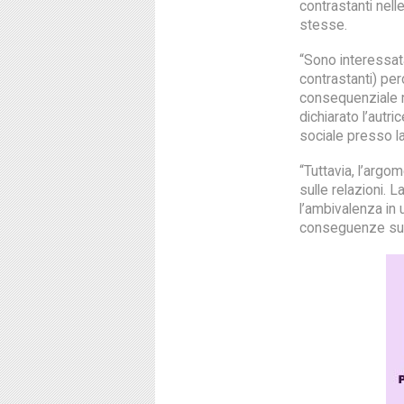
contrastanti nelle
stesse.
“Sono interessata
contrastanti) pe
consequenziale ne
dichiarato l’autri
sociale presso l
“Tuttavia, l’argo
sulle relazioni.
l’ambivalenza in 
conseguenze sulla