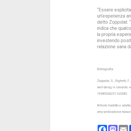
“Essere esplicit
un’esperienza an
detto Zoppolat. 
indica che qualco
la propria esper
investendo posit
relazione sana da
Bibliografia:
Zoppolat, G., Righetti, F
well-being in romantic r
19485506231165585.
Articolo tradotto e adat
why-ambivalence-towards
Face
Ma