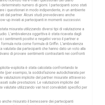
 hanno ricevuto via e-mail i questionari del diario
n determinato numero di giorni. I partecipanti sono stati
tare i questionari in modo indipendente, in un ambiente
rati dal partner. Alcuni studi prevedevano anche
llow-up inviati ai partecipanti in momenti successivi.
tata misurata utilizzando diversi tipi di valutazione a
dio. L’ambivalenza oggettiva è stata ricavata dagli
 i sentimenti positivi e negativi verso il partner e
 formula nota come formula di Griffin. L’ambivalenza
a valutata dai partecipanti che hanno dato un voto alla
tivano di provare sentimenti contrastanti nei confronti
licita-esplicita è stata calcolata confrontando le
cite (per esempio, la soddisfazione autodichiarata per
 le valutazioni implicite del partner misurate attraverso
basati sulle prestazioni. Le valutazioni implicite del
e valutate utilizzando vari test convalidati specifici per
no anche misurato il benessere dei partecipanti