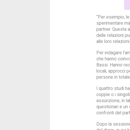
“Per esempio, le
sperimentare magg
partner. Questa a
delle relazioni 
alle loro relazion
Per indagare l’am
che hanno coinvol
Bassi. Hanno recl
locali, approcci 
persone in totale
I quattro studi h
coppie o i singol
assunzione, in la
questionari e un 
confronti del part
Dopo la sessione 