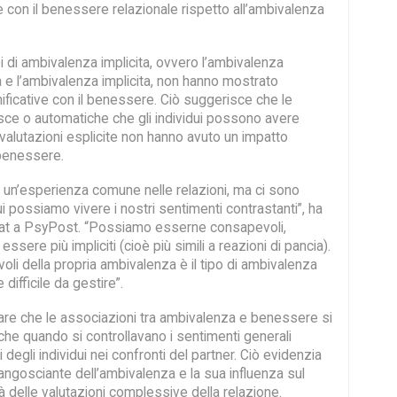
e con il benessere relazionale rispetto all’ambivalenza
ipi di ambivalenza implicita, ovvero l’ambivalenza
ta e l’ambivalenza implicita, non hanno mostrato
ificative con il benessere. Ciò suggerisce che le
nsce o automatiche che gli individui possono avere
 valutazioni esplicite non hanno avuto un impatto
 benessere.
 un’esperienza comune nelle relazioni, ma ci sono
ui possiamo vivere i nostri sentimenti contrastanti”, ha
at a PsyPost. “Possiamo esserne consapevoli,
sere più impliciti (cioè più simili a reazioni di pancia).
li della propria ambivalenza è il tipo di ambivalenza
difficile da gestire”.
are che le associazioni tra ambivalenza e benessere si
e quando si controllavano i sentimenti generali
i degli individui nei confronti del partner. Ciò evidenzia
 angosciante dell’ambivalenza e la sua influenza sul
à delle valutazioni complessive della relazione.