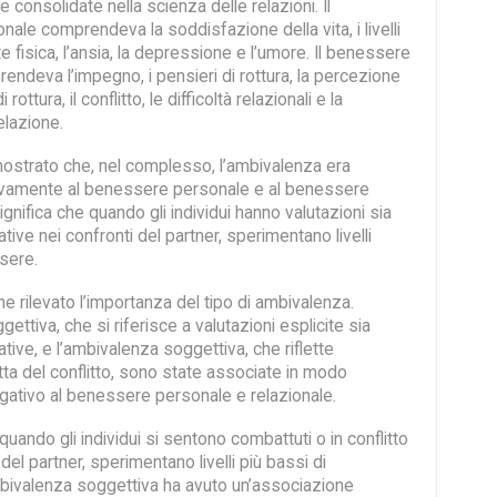
e consolidate nella scienza delle relazioni. Il
le comprendeva la soddisfazione della vita, i livelli
te fisica, l’ansia, la depressione e l’umore. Il benessere
endeva l’impegno, i pensieri di rottura, la percezione
 rottura, il conflitto, le difficoltà relazionali e la
elazione.
 mostrato che, nel complesso, l’ambivalenza era
ivamente al benessere personale e al benessere
ignifica che quando gli individui hanno valutazioni sia
tive nei confronti del partner, sperimentano livelli
ssere.
e rilevato l’importanza del tipo di ambivalenza.
ettiva, che si riferisce a valutazioni esplicite sia
tive, e l’ambivalenza soggettiva, che riflette
tta del conflitto, sono state associate in modo
egativo al benessere personale e relazionale.
 quando gli individui si sentono combattuti o in conflitto
del partner, sperimentano livelli più bassi di
ivalenza soggettiva ha avuto un’associazione