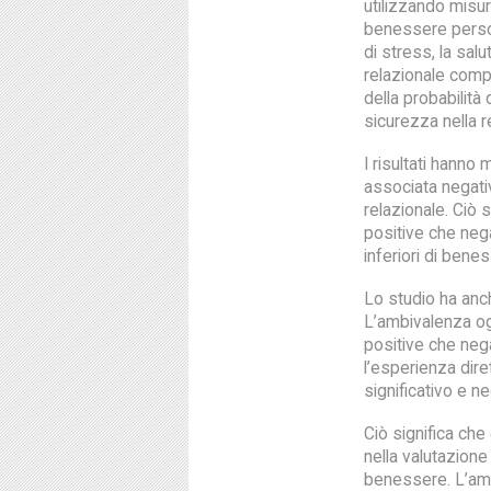
utilizzando misur
benessere persona
di stress, la salu
relazionale compr
della probabilità di
sicurezza nella r
I risultati hanno
associata negat
relazionale. Ciò s
positive che nega
inferiori di bene
Lo studio ha anch
L’ambivalenza ogg
positive che nega
l’esperienza dire
significativo e n
Ciò significa che
nella valutazione 
benessere. L’amb