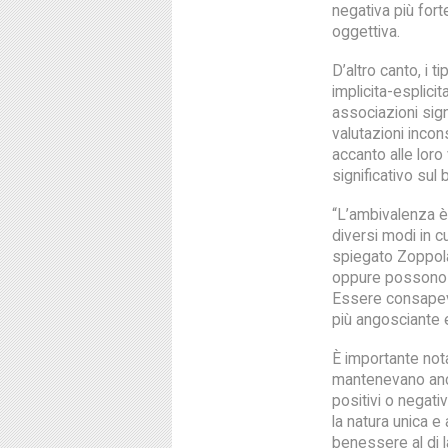
negativa più fort
oggettiva.
D’altro canto, i t
implicita-esplici
associazioni sign
valutazioni inco
accanto alle loro
significativo sul
“L’ambivalenza è
diversi modi in c
spiegato Zoppol
oppure possono es
Essere consapevo
più angosciante e 
È importante not
mantenevano anch
positivi o negativ
la natura unica e
benessere al di l