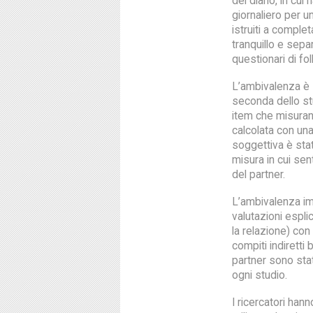
del diario, in cui
giornaliero per u
istruiti a comple
tranquillo e sepa
questionari di fo
L’ambivalenza è s
seconda dello stu
item che misurano
calcolata con una
soggettiva è stat
misura in cui sen
del partner.
L’ambivalenza imp
valutazioni espli
la relazione) con
compiti indiretti 
partner sono stat
ogni studio.
I ricercatori han