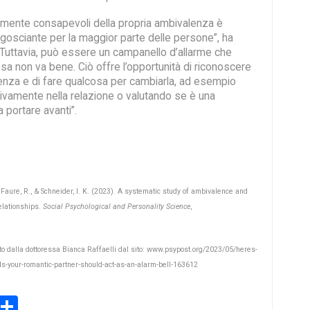
amente consapevoli della propria ambivalenza è
gosciante per la maggior parte delle persone”, ha
“Tuttavia, può essere un campanello d’allarme che
sa non va bene. Ciò offre l’opportunità di riconoscere
ienza e di fare qualcosa per cambiarla, ad esempio
ivamente nella relazione o valutando se è una
 portare avanti”.
., Faure, R., & Schneider, I. K. (2023). A systematic study of ambivalence and
elationships.
Social Psychological and Personality Science
,
tato dalla dottoressa Bianca Raffaelli dal sito: www.psypost.org/2023/05/heres-
-your-romantic-partner-should-act-as-an-alarm-bell-163612
book
stodon
Email
Share