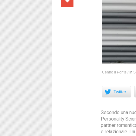
Centro Il Ponte
/
In
S
Facebook
Twitter
Secondo una nuov
Personality Scien
partner romantic
e relazionale. I 