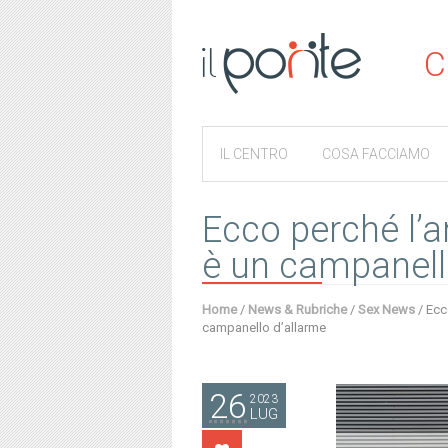
C
IL CENTRO
COSA FACCIAMO
Ecco perché l’a
è un campanell
Home
/
News & Rubriche
/
Sex News
/
Ecc
campanello d’allarme
26
2023
LUG