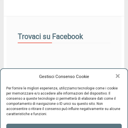
Trovaci su Facebook
Gestisci Consenso Cookie
Per fornire le migliori esperienze, utilizziamo tecnologie come i cookie
per memorizzare e/o accedere alle informazioni del dispositivo. Il
consenso a queste tecnologie ci permetterà di elaborare dati come il
comportamento di navigazione o ID unici su questo sito. Non
CENTRO INTEGRATO DI SESSUOLOGIA "il Ponte" - C.F.
acconsentire o ritirare il consenso può influire negativamente su alcune
94220800489 -
-
Cookie Policy
Privacy
caratteristiche e funzioni.
Firenze