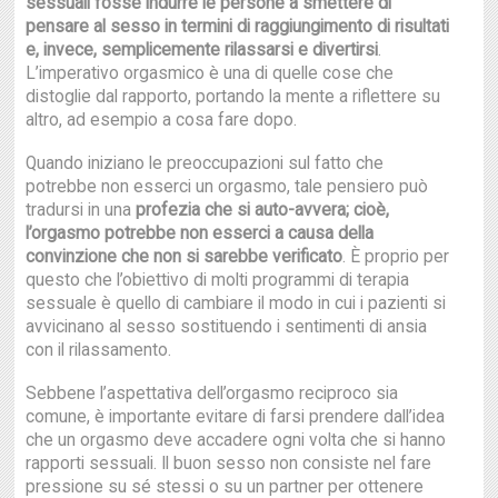
sessuali fosse indurre le persone a smettere di
pensare al sesso in termini di raggiungimento di risultati
e, invece, semplicemente rilassarsi e divertirsi
.
L’imperativo orgasmico è una di quelle cose che
distoglie dal rapporto, portando la mente a riflettere su
altro, ad esempio a cosa fare dopo.
Quando iniziano le preoccupazioni sul fatto che
potrebbe non esserci un orgasmo, tale pensiero può
tradursi in una
profezia che si auto-avvera; cioè,
l’orgasmo potrebbe non esserci a causa della
convinzione che non si sarebbe verificato
. È proprio per
questo che l’obiettivo di molti programmi di terapia
sessuale è quello di cambiare il modo in cui i pazienti si
avvicinano al sesso sostituendo i sentimenti di ansia
con il rilassamento.
Sebbene l’aspettativa dell’orgasmo reciproco sia
comune, è importante evitare di farsi prendere dall’idea
che un orgasmo deve accadere ogni volta che si hanno
rapporti sessuali. Il buon sesso non consiste nel fare
pressione su sé stessi o su un partner per ottenere