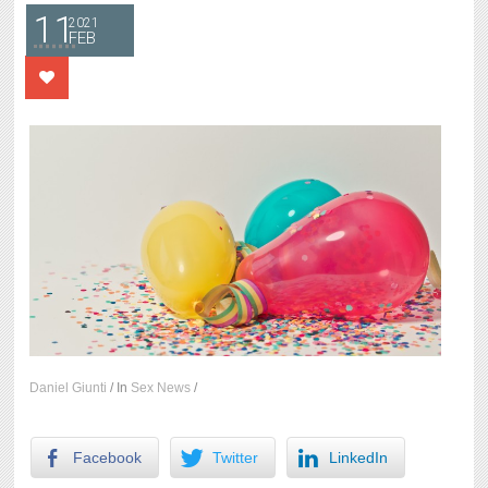
11
2021
FEB
Daniel Giunti
/
In
Sex News
/
Facebook
Twitter
LinkedIn