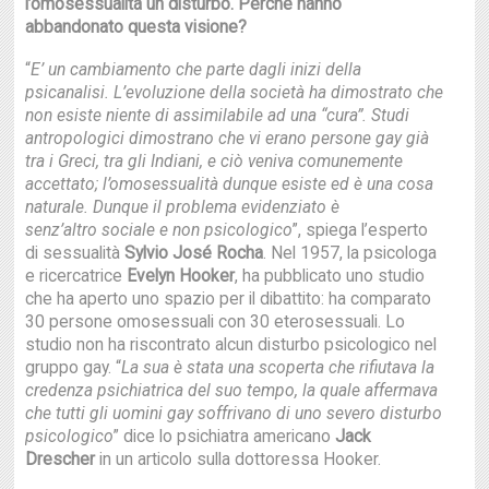
l’omosessualità un disturbo. Perché
hanno
abbandonato questa visione?
“
E’ un cambiamento che parte dagli inizi della
psicanalisi. L’evoluzione della società ha
dimostrato che
non esiste niente di assimilabile ad una “cura”. Studi
antropologici dimostrano che
vi erano persone gay già
tra i Greci, tra gli Indiani, e ciò veniva comunemente
accettato;
l’omosessualità dunque esiste ed è una cosa
naturale. Dunque il problema evidenziato è
senz’altro
sociale e non psicologico
”, spiega l’esperto
di sessualità
Sylvio José Rocha
. Nel 1957, la psicologa
e ricercatrice
Evelyn Hooker
, ha pubblicato uno studio
che ha aperto uno spazio per il dibattito: ha comparato
30 persone omosessuali con 30 eterosessuali. Lo
studio non ha riscontrato alcun disturbo psicologico nel
gruppo gay. “
La sua è stata una scoperta che rifiutava la
credenza psichiatrica del suo tempo, la quale
affermava
che tutti gli uomini gay soffrivano di uno severo disturbo
psicologico
” dice lo psichiatra americano
Jack
Drescher
in un articolo sulla dottoressa Hooker.