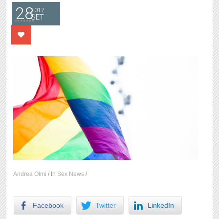
28
2017
SET
Andrea Olmi
/
In
Sex News
/
Facebook
Twitter
LinkedIn