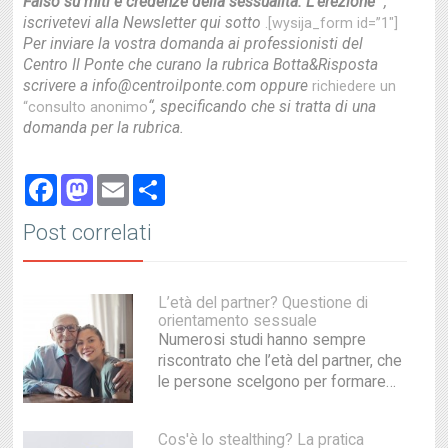
Falso su miti e credenze della sessualità: L’erezione”
,
iscrivetevi alla Newsletter qui sotto
.[wysija_form id=”1″]
Per inviare la vostra domanda ai professionisti del
Centro Il Ponte che curano la rubrica Botta&Risposta
scrivere a info@centroilponte.com oppure
richiedere un
“, specificando che si tratta di una
“consulto anonimo
domanda per la rubrica.
Facebook
Mastodon
Email
Share
Post correlati
L’età del partner? Questione di
orientamento sessuale
Numerosi studi hanno sempre
riscontrato che l’età del partner, che
le persone scelgono per formare…
Cos'è lo stealthing? La pratica