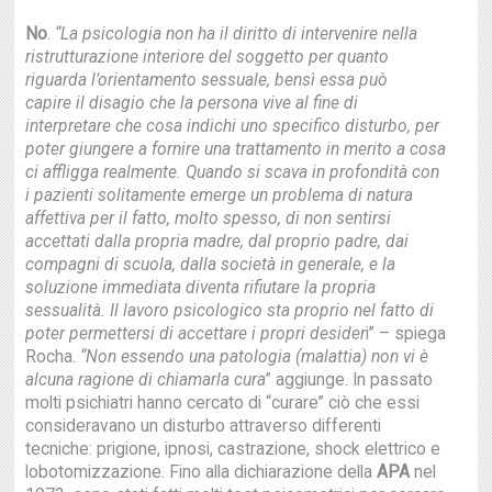
No
.
“La psicologia non ha il diritto di intervenire nella
ristrutturazione interiore del soggetto per quanto
riguarda l’orientamento sessuale, bensì
essa può
capire il disagio che la persona vive al fine di
interpretare che cosa indichi uno specifico disturbo, per
poter giungere a fornire una trattamento in merito a
cosa
ci affligga realmente. Quando si scava in profondità con
i pazienti solitamente emerge
un problema di natura
affettiva per il fatto, molto spesso, di non sentirsi
accettati dalla
propria madre, dal proprio padre, dai
compagni di scuola, dalla società in generale, e la
soluzione immediata diventa rifiutare la
propria
sessualità. Il lavoro psicologico sta proprio nel fatto di
poter permettersi di accettare i propri desider
i” – spiega
Rocha.
“Non essendo una patologia (malattia) non vi è
alcuna ragione di chiamarla
cura
” aggiunge. In passato
molti psichiatri hanno cercato di “curare” ciò che essi
consideravano un disturbo attraverso differenti
tecniche: prigione, ipnosi, castrazione, shock elettrico e
lobotomizzazione. Fino alla dichiarazione della
APA
nel