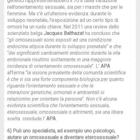
genetici rappresenterebbero il 70% della variazione
nell’orientamento sessuale, sia per i maschi che per le
femmine. Ma c’è un’ulteriore evidenza: durante lo
sviluppo neonatale, l’esposizione ad un certo tipo di
ormoni ha un ruolo chiave. Nel 2011 una review dello
scienziato belga
Jacques
Balthazat
ha concluso che
“
gli omosessuali sono esposti ad una condizione
endocrina
atipica durante lo sviluppo prenatale
” e che
“
dei significanti cambiamenti endocrini
durante la vita
embrionale risultino solitamente in una maggiore
incidenza di orientamento
omosessuale
”. L’
APA
afferma “
la visione prevalente della comunità scientifica
è che vi sia una forte
componente biologica per quanto
riguarda l’orientamento sessuale e che le
interazioni
genetiche, ormonali e ambientali si
relazionino per orientare la persona
”.
Non c’è alcuna
evidenza scientifica che l’orientamento sessuale,
eterosessuale, omosessuale o altrimenti, sia una libera
scelta.
conclude l’
APA
.
6) Può uno specialista, ad esempio uno psicologo,
aiutare un omosessuale a
diventare eterosessuale?