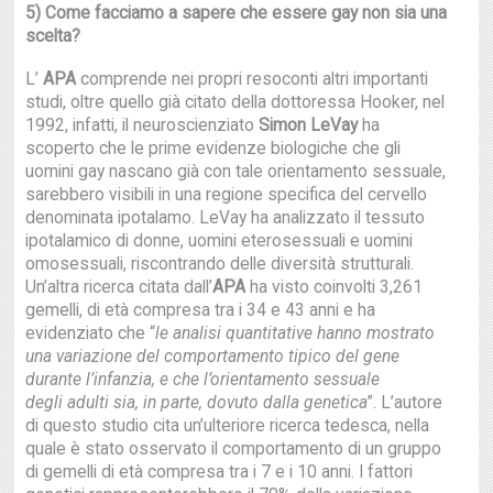
5) Come facciamo a sapere che essere gay non sia una
scelta?
L’
APA
comprende nei propri resoconti altri importanti
studi, oltre quello già citato della dottoressa Hooker, nel
1992, infatti, il neuroscienziato
Simon LeVay
ha
scoperto che le prime evidenze biologiche che gli
uomini gay nascano già con tale orientamento sessuale,
sarebbero visibili in una regione specifica del cervello
denominata ipotalamo. LeVay ha analizzato il tessuto
ipotalamico di donne, uomini eterosessuali e uomini
omosessuali, riscontrando delle diversità strutturali.
Un’altra ricerca citata dall’
APA
ha visto coinvolti 3,261
gemelli, di età compresa tra i 34 e 43 anni e ha
evidenziato che “
le analisi quantitative hanno mostrato
una variazione del
comportamento tipico del gene
durante l’infanzia, e che l’orientamento sessuale
degli
adulti sia, in parte, dovuto dalla genetica
”. L’autore
di questo studio cita un’ulteriore ricerca tedesca, nella
quale è stato osservato il comportamento di un gruppo
di gemelli di età compresa tra i 7 e i 10 anni. I fattori