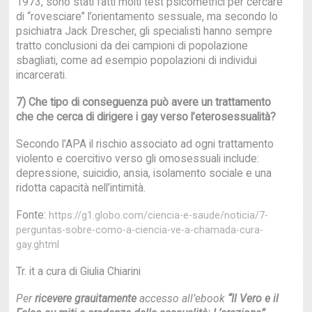
1973, sono stati fatti molti test psicometrici per cercare
di “rovesciare” l’orientamento sessuale, ma secondo lo
psichiatra Jack Drescher, gli specialisti hanno sempre
tratto conclusioni da dei campioni di popolazione
sbagliati, come ad esempio popolazioni di individui
incarcerati.
7) Che tipo di conseguenza può avere un trattamento
che che cerca di dirigere i gay
verso l’eterosessualità?
Secondo l’APA il rischio associato ad ogni trattamento
violento e coercitivo verso gli omosessuali include:
depressione, suicidio, ansia, isolamento sociale e una
ridotta capacità nell’intimità.
Fonte:
https://g1.globo.com/ciencia-e-saude/noticia/7-
perguntas-sobre-como-a-ciencia-ve-a-chamada-cura-
gay.ghtml
Tr. it a cura di Giulia Chiarini
Per
ricevere grauitamente
accesso all’ebook
“Il Vero e il