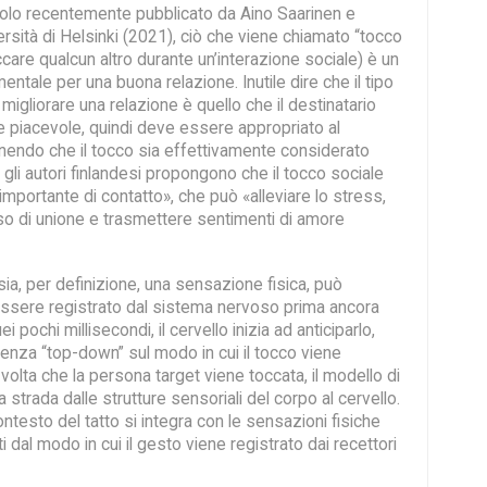
olo recentemente pubblicato da Aino Saarinen e
versità di Helsinki (2021), ciò che viene chiamato “tocco
ccare qualcun altro durante un’interazione sociale) è un
tale per una buona relazione. Inutile dire che il tipo
migliorare una relazione è quello che il destinatario
piacevole, quindi deve essere appropriato al
endo che il tocco sia effettivamente considerato
, gli autori finlandesi propongono che il tocco sociale
 importante di contatto», che può «alleviare lo stress,
so di unione e trasmettere sentimenti di amore
sia, per definizione, una sensazione fisica, può
ssere registrato dal sistema nervoso prima ancora
i pochi millisecondi, il cervello inizia ad anticiparlo,
uenza “top-down” sul modo in cui il tocco viene
 volta che la persona target viene toccata, il modello di
a strada dalle strutture sensoriali del corpo al cervello.
contesto del tatto si integra con le sensazioni fisiche
i dal modo in cui il gesto viene registrato dai recettori