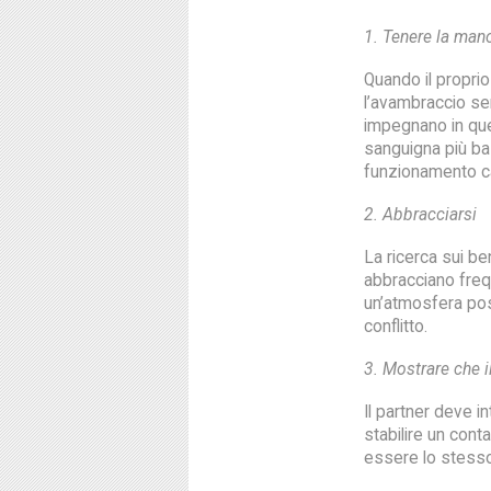
1. Tenere la mano
Quando il proprio
l’avambraccio sem
impegnano in que
sanguigna più ba
funzionamento c
2. Abbracciarsi
La ricerca sui be
abbracciano freq
un’atmosfera pos
conflitto.
3. Mostrare che i
Il partner deve i
stabilire un cont
essere lo stesso