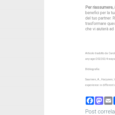
Per riassumere,
benefici per la t
del tuo partner. 
trasformare ques
che vi aiuterà ad
Articolo tradotto da Caro
any-age/202202/4-ways-
Bibliografia:
Saarinen, A., Harjunen, V
experience in different 
Face
Ma
Post correla