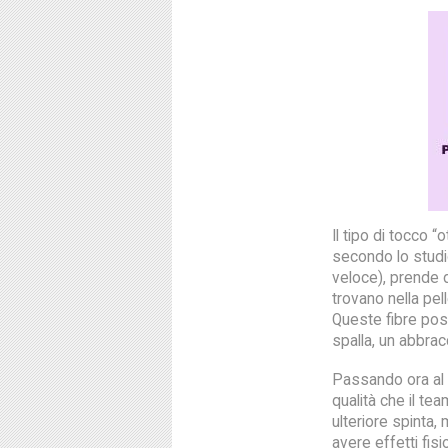
Il tipo di tocco “
secondo lo studi
veloce), prende di
trovano nella pe
Queste fibre pos
spalla, un abbrac
Passando ora al t
qualità che il te
ulteriore spinta,
avere effetti fisi