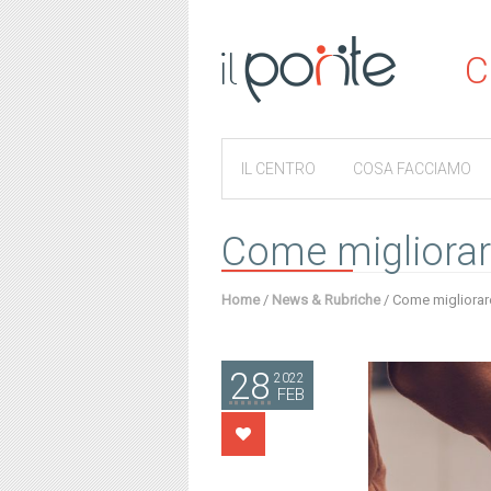
C
IL CENTRO
COSA FACCIAMO
Come migliorare 
Home
/
News & Rubriche
/
Come migliorare 
28
2022
FEB