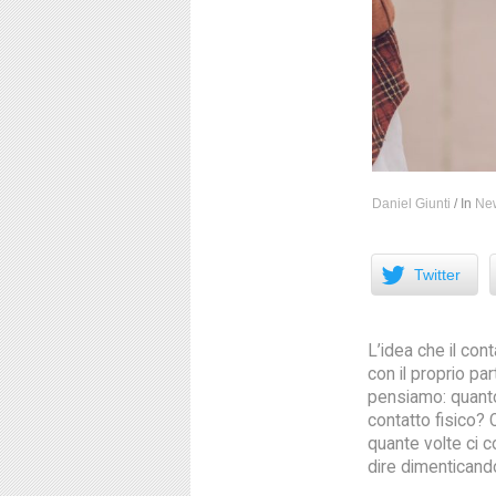
Daniel Giunti
/
In
New
Facebook
Twitter
L’idea che il con
con il proprio pa
pensiamo: quanto
contatto fisico? 
quante volte ci 
dire dimenticando