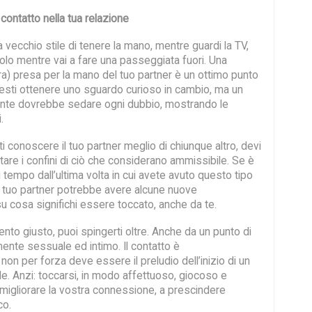
 contatto nella tua relazione
ca vecchio stile di tenere la mano, mentre guardi la TV,
olo mentre vai a fare una passeggiata fuori. Una
ra) presa per la mano del tuo partner è un ottimo punto
resti ottenere uno sguardo curioso in cambio, ma un
ante dovrebbe sedare ogni dubbio, mostrando le
.
 conoscere il tuo partner meglio di chiunque altro, devi
are i confini di ciò che considerano ammissibile. Se è
 tempo dall’ultima volta in cui avete avuto questo tipo
, il tuo partner potrebbe avere alcune nuove
u cosa significhi essere toccato, anche da te.
to giusto, puoi spingerti oltre. Anche da un punto di
mente sessuale ed intimo. Il contatto è
non per forza deve essere il preludio dell’inizio di un
e. Anzi: toccarsi, in modo affettuoso, giocoso e
 migliorare la vostra connessione, a prescindere
co.