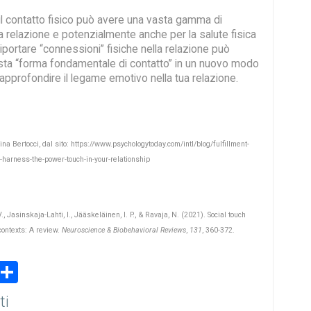
il contatto fisico può avere una vasta gamma di
ua relazione e potenzialmente anche per la salute fisica
Riportare “connessioni” fisiche nella relazione può
ta “forma fondamentale di contatto” in un nuovo modo
 approfondire il legame emotivo nella tua relazione.
lina Bertocci, dal sito: https://www.psychologytoday.com/intl/blog/fulfillment-
harness-the-power-touch-in-your-relationship
., Jasinskaja-Lahti, I., Jääskeläinen, I. P., & Ravaja, N. (2021). Social touch
contexts: A review.
Neuroscience & Biobehavioral Reviews
,
131
, 360-372.
book
stodon
Email
Share
ti