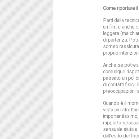
Come riportare il
Parti dalla tecni
un film o anche s
leggera (ma chia
di partenza. Pot
sorriso rassicur
proprie intenzioni
Anche se potresti
comunque rispett
passato un po’ di
di contatti fisici
preoccupazioni s
Quando è il momen
vista più stretta
importantissimo, 
rapporto sessual
sensuale aiuta a
dall’esito del toc