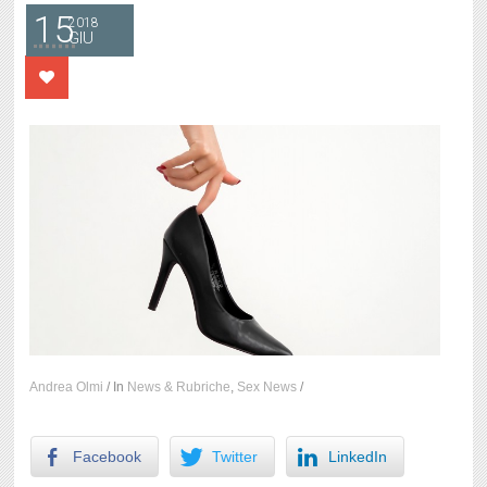
15
2018
GIU
Andrea Olmi
/
In
News & Rubriche
,
Sex News
/
Facebook
Twitter
LinkedIn