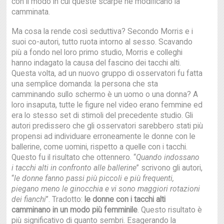
con il modo in cui queste scarpe ne modificano la
camminata.
Ma cosa la rende così seduttiva? Secondo Morris e i
suoi co-autori, tutto ruota intorno al sesso. Scavando
più a fondo nel loro primo studio, Morris e colleghi
hanno indagato la causa del fascino dei tacchi alti.
Questa volta, ad un nuovo gruppo di osservatori fu fatta
una semplice domanda: la persona che sta
camminando sullo schermo è un uomo o una donna? A
loro insaputa, tutte le figure nel video erano femmine ed
era lo stesso set di stimoli del precedente studio. Gli
autori predissero che gli osservatori sarebbero stati più
propensi ad individuare erroneamente le donne con le
ballerine, come uomini, rispetto a quelle con i tacchi.
Questo fu il risultato che ottennero. “
Quando indossano
i tacchi alti in confronto alle ballerine
” scrivono gli autori,
“
le donne fanno passi più piccoli e più frequenti,
piegano meno le ginocchia e vi sono maggiori rotazioni
dei fianchi
”. Tradotto:
le donne con i tacchi alti
camminano in un modo più femminile
. Questo risultato è
più significativo di quanto sembri. Esagerando la