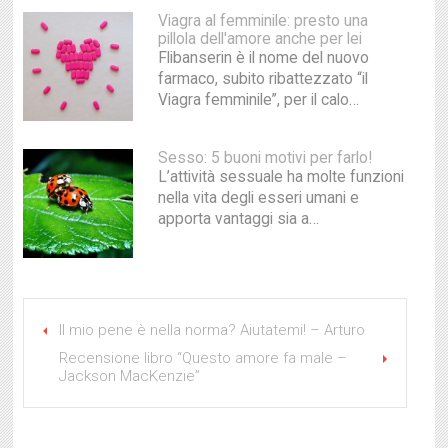
Viagra al femminile: presto una
pillola dell'amore anche per lei
Flibanserin è il nome del nuovo
farmaco, subito ribattezzato “il
Viagra femminile”, per il calo…
Sesso: 5 buoni motivi per farlo!
L’attività sessuale ha molte funzioni
nella vita degli esseri umani e
apporta vantaggi sia a…
Il mio pene è nella norma? Aiutatemi! – Arturo
Recensione libro “Questo amore fa male –
Jackson MacKenzie”