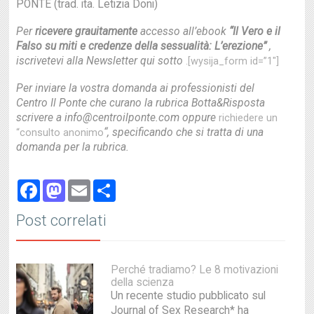
PONTE (trad. ita. Letizia Doni)
Per
ricevere grauitamente
accesso all’ebook
“Il Vero e il
Falso su miti e credenze della sessualità: L’erezione”
,
iscrivetevi alla Newsletter qui sotto
.
[wysija_form id=”1″]
Per inviare la vostra domanda ai professionisti del
Centro Il Ponte che curano la rubrica Botta&Risposta
scrivere a info@centroilponte.com oppure
richiedere un
“, specificando che si tratta di una
“consulto anonimo
domanda per la rubrica.
Facebook
Mastodon
Email
Share
Post correlati
Perché tradiamo? Le 8 motivazioni
della scienza
Un recente studio pubblicato sul
Journal of Sex Research* ha