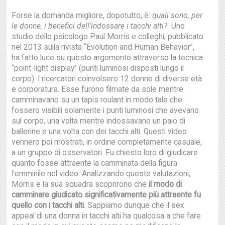
Forse la domanda migliore, dopotutto, è:
quali sono, per
le donne, i benefici dell’indossare i tacchi alti?
Uno
studio dello psicologo Paul Morris e colleghi, pubblicato
nel 2013 sulla rivista “Evolution and Human Behavior”,
ha fatto luce su questo argomento attraverso la tecnica
“point-light display” (punti luminosi disposti lungo il
corpo). I ricercatori coinvolsero 12 donne di diverse età
e corporatura. Esse furono filmate da sole mentre
camminavano su un tapis roulant in modo tale che
fossero visibili solamente i punti luminosi che avevano
sul corpo, una volta mentre indossavano un paio di
ballerine e una volta con dei tacchi alti. Questi video
vennero poi mostrati, in ordine completamente casuale,
a un gruppo di osservatori. Fu chiesto loro di giudicare
quanto fosse attraente la camminata della figura
femminile nel video. Analizzando queste valutazioni,
Morris e la sua squadra scoprirono che
il modo di
camminare giudicato significativamente più attraente fu
quello con i tacchi alti
. Sappiamo dunque che il sex
appeal di una donna in tacchi alti ha qualcosa a che fare