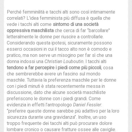
Perché femminilità e tacchi alti sono così intimamente
correlati? L’idea femminista più diffusa è quella che
vede i tacchi alti come
sintomo di una società
oppressiva maschilista
che cerca di far “barcollare”
letteralmente le donne per riuscire a controllarle.
Considerando questa ipotesi, sicuramente possono
esserci occasioni in cui il tacco alto non è comodo e
pratico, ma non serve un misogino per far sì che una
donna indossi una
Christian Louboutin
. I tacchi alti
tendono a far percepire i piedi come più piccoli
, cosa
che sembrerebbe avere un fascino sul mondo
maschile. Tuttavia la preferenza maschile per le donne
con i piedi minuti è stata recentemente messa in
discussione, dato che alcune società maschiliste
preferiscono le donne con i piedi grandi. Come
evidenzia in effetti l’antropologo
Daniel Fessler
:
“preferire queste donne sarebbe più adattivo per la loro
sicurezza durante una gravidanza”. Inoltre, un uso
troppo frequente dei tacchi alti può procurare dolore
lombare cronico o causare fratture ossee alle caviglie.