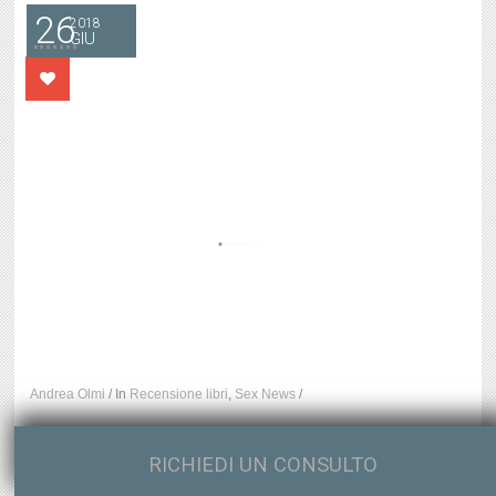
26
2018
GIU
Andrea Olmi
/
In
Recensione libri
,
Sex News
/
RICHIEDI UN CONSULTO
Facebook
Twitter
LinkedIn