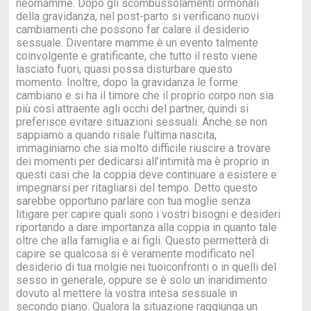
neomamme. Dopo gli scombussolamenti ormonali
della gravidanza, nel post-parto si verificano nuovi
cambiamenti che possono far calare il desiderio
sessuale. Diventare mamme è un evento talmente
coinvolgente e gratificante, che tutto il resto viene
lasciato fuori, quasi possa disturbare questo
momento. Inoltre, dopo la gravidanza le forme
cambiano e si ha il timore che il proprio corpo non sia
più così attraente agli occhi del partner, quindi si
preferisce evitare situazioni sessuali. Anche se non
sappiamo a quando risale l’ultima nascita,
immaginiamo che sia molto difficile riuscire a trovare
dei momenti per dedicarsi all’intimità ma è proprio in
questi casi che la coppia deve continuare a esistere e
impegnarsi per ritagliarsi del tempo. Detto questo
sarebbe opportuno parlare con tua moglie senza
litigare per capire quali sono i vostri bisogni e desideri
riportando a dare importanza alla coppia in quanto tale
oltre che alla famiglia e ai figli. Questo permetterà di
capire se qualcosa si è veramente modificato nel
desiderio di tua molgie nei tuoiconfronti o in quelli del
sesso in generale, oppure se è solo un inaridimento
dovuto al mettere la vostra intesa sessuale in
secondo piano. Qualora la situazione raggiunga un