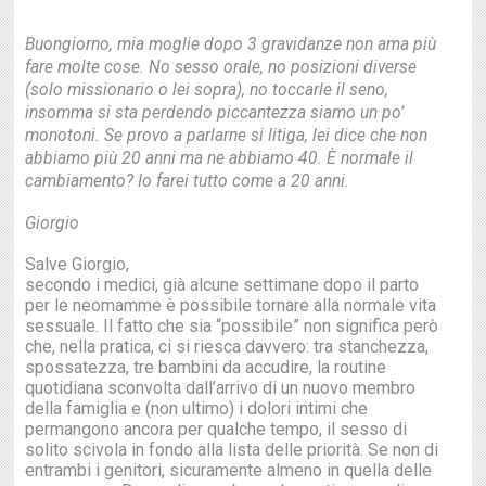
Buongiorno, mia moglie dopo 3 gravidanze non ama più
fare molte cose. No sesso orale, no posizioni diverse
(solo missionario o lei sopra), no toccarle il seno,
insomma si sta perdendo piccantezza siamo un po’
monotoni. Se provo a parlarne si litiga, lei dice che non
abbiamo più 20 anni ma ne abbiamo 40. È normale il
cambiamento? Io farei tutto come a 20 anni.
Giorgio
Salve Giorgio,
secondo i medici, già alcune settimane dopo il parto
per le neomamme è possibile tornare alla normale vita
sessuale. Il fatto che sia “possibile” non significa però
che, nella pratica, ci si riesca davvero: tra stanchezza,
spossatezza, tre bambini da accudire, la routine
quotidiana sconvolta dall’arrivo di un nuovo membro
della famiglia e (non ultimo) i dolori intimi che
permangono ancora per qualche tempo, il sesso di
solito scivola in fondo alla lista delle priorità. Se non di
entrambi i genitori, sicuramente almeno in quella delle