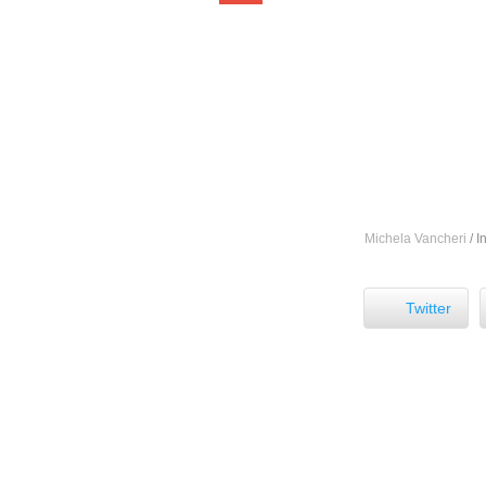
Michela Vancheri
/
I
Facebook
Twitter
Buongiorno, mi 
nello scrivervi, m
il rospo: penso i
stare davvero ma
Convivo da divers