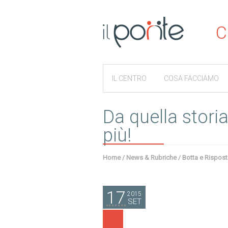
C
IL CENTRO
COSA FACCIAMO
Da quella storia
più!
Home
/
News & Rubriche
/
Botta e Rispost
17
2015
SET