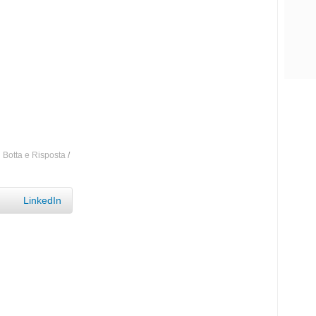
n
Botta e Risposta
/
LinkedIn
chiamo Marco ed ho 51 anni. Sono molto imbarazzato
a visto che ho trovato il coraggio vado avanti e tiro fuori
nfatti di essere diventato impotente, e questa cosa mi fa
le.
i anni, e ho un figlio di 20 anni. La mia compagna e’