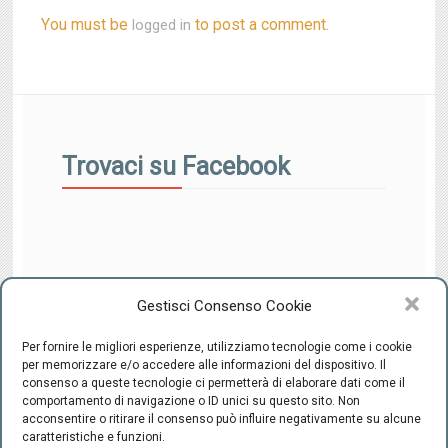
You must be
to post a comment.
logged in
Trovaci su Facebook
Gestisci Consenso Cookie
Per fornire le migliori esperienze, utilizziamo tecnologie come i cookie
per memorizzare e/o accedere alle informazioni del dispositivo. Il
consenso a queste tecnologie ci permetterà di elaborare dati come il
comportamento di navigazione o ID unici su questo sito. Non
CENTRO INTEGRATO DI SESSUOLOGIA "il Ponte" - C.F.
acconsentire o ritirare il consenso può influire negativamente su alcune
94220800489 -
-
Cookie Policy
Privacy
caratteristiche e funzioni.