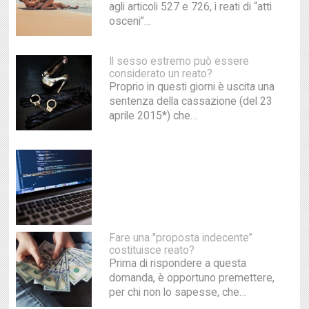
agli articoli 527 e 726, i reati di “atti
osceni”…
Il sesso estremo può essere
considerato un reato?
Proprio in questi giorni è uscita una
sentenza della cassazione (del 23
aprile 2015*) che…
Fare una "proposta indecente”
costituisce reato?
Prima di rispondere a questa
domanda, è opportuno premettere,
per chi non lo sapesse, che…