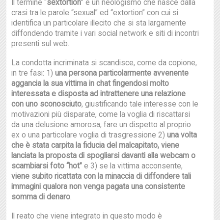
Il termine “
sextortion
” è un neologismo che nasce dalla
crasi tra le parole “sexual” ed “extortion” con cui si
identifica un particolare illecito che si sta largamente
diffondendo tramite i vari social network e siti di incontri
presenti sul web.
La condotta incriminata si scandisce, come da copione,
in tre fasi: 1)
una persona particolarmente avvenente
aggancia la sua vittima in chat fingendosi molto
interessata e disposta ad intrattenere una relazione
con uno sconosciuto
, giustificando tale interesse con le
motivazioni più disparate, come la voglia di riscattarsi
da una delusione amorosa, fare un dispetto al proprio
ex o una particolare voglia di trasgressione 2)
una volta
che è stata carpita la fiducia del malcapitato, viene
lanciata la proposta di spogliarsi davanti alla webcam o
scambiarsi foto “hot”
e 3) se la vittima acconsente,
viene subito ricattata con la minaccia di diffondere tali
immagini qualora non venga pagata una consistente
somma di denaro
.
Il reato che viene integrato in questo modo è