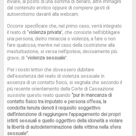
inviare, al posto di una somma di denaro, altre immagini
dal contenuto erotico oppure di compiere gesti di
autoerotismo davanti alla webcam.
Occorre specificare che, nel primo caso, verrà integrato
il reato di “
violenza privata
”, che consiste nell’obbligare
una persona, dietro minaccia o violenza, a fare o non
fare qualcosa, mentre nel caso della costrizione alla
masturbazione, si versa nell’ipotesi, decisamente più
grave, di “
violenza sessuale
”.
Per i nostri lettori che dovessero dubitare
dell’esistenza del reato di violenza sessuale in
assenza di un contatto fisico, si segnala che secondo il
più recente orientamento della Corte di Cassazione
sussiste questo reato quando
“pur in mancanza di
contatto fisico tra imputato e persona offesa, la
condotta tenuta denoti il requisito soggettivo
dell’intenzione di raggiungere l’appagamento dei propri
istinti sessuali e quello oggettivo della idoneità a violare
la libertà di autodeterminazione della vittima nella sfera
sessuale”
.