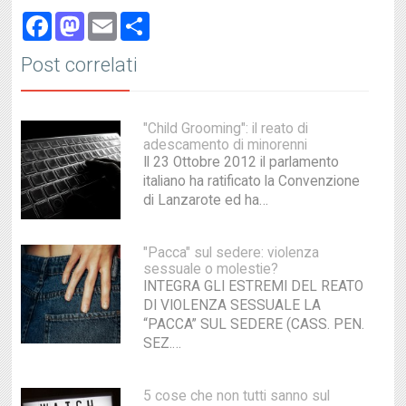
Facebook
Mastodon
Email
Share
Post correlati
"Child Grooming": il reato di
adescamento di minorenni
Il 23 Ottobre 2012 il parlamento
italiano ha ratificato la Convenzione
di Lanzarote ed ha…
"Pacca" sul sedere: violenza
sessuale o molestie?
INTEGRA GLI ESTREMI DEL REATO
DI VIOLENZA SESSUALE LA
“PACCA” SUL SEDERE (CASS. PEN.
SEZ.…
5 cose che non tutti sanno sul