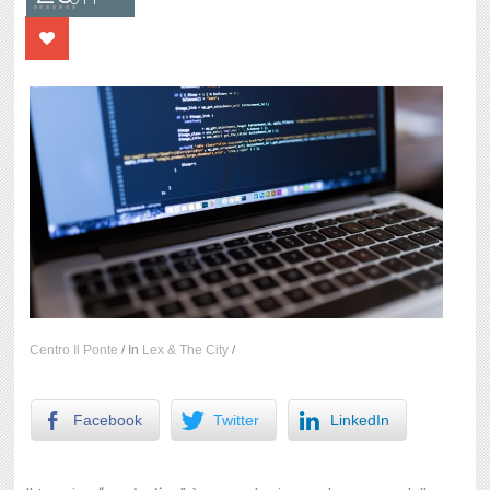
Centro Il Ponte
/
In
Lex & The City
/
Facebook
Twitter
LinkedIn