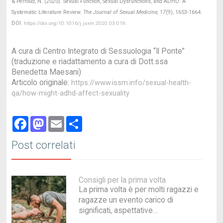
& Perroud, N. (2020). Sexual Function, Sexual Dysfunctions, and ADHD: A
Systematic Literature Review.
The Journal of Sexual Medicine, 17
(9), 1653-1664.
DOI:
.
https://doi.org/10.1016/j.jsxm.2020.03.019
A cura di Centro Integrato di Sessuologia “Il Ponte”
(traduzione e riadattamento a cura di Dott.ssa
Benedetta Maesani)
Articolo originale:
https://www.issm.info/sexual-health-
qa/how-might-adhd-affect-sexuality
Facebook
Mastodon
Email
Share
Post correlati
Consigli per la prima volta
La prima volta è per molti ragazzi e
ragazze un evento carico di
significati, aspettative…