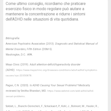
Come ultimo consiglio, ricordiamo che praticare
esercizio fisico in modo regolare può aiutare a
mantenere la concentrazione e ridurre i sintomi
dell’ADHD nelle situazioni di vita quotidiana.
Bibliografia
:
American Psychiatric Association (2013).
Diagnostic and Statistical Manual of
Mental Disorders, Fifth Edition
(DSM-5).
Washington, D.C.: APA.
Mayo Clinic (2019).
Adult attention-deficit/hyperactivity disorder
(ADHD).
https://www.mayoclinic.org/diseases-conditions/adult-adhd/symptoms-
.
causes/syc-20350878
Pagan, C.N. (2020).
Is ADHD Causing Your Sexual Problems?
Medically
reviewed by Smitha Bhandari, MD.
https://www.webmd.com/add-adhd/adhd-
.
sexual-problems
Soldati, L., Bianchi-Demicheli, F., Schockaert, P., Kohl, J., Bolmont, M., Hasler, R.,