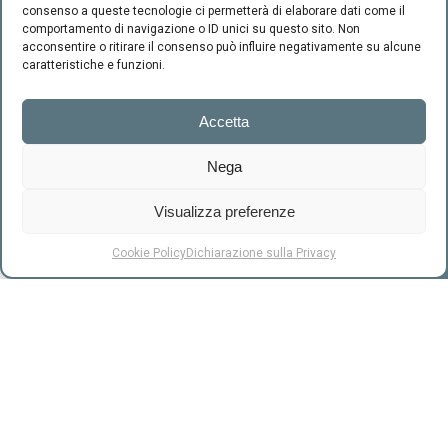
Trovaci su Facebook
consenso a queste tecnologie ci permetterà di elaborare dati come il
comportamento di navigazione o ID unici su questo sito. Non
acconsentire o ritirare il consenso può influire negativamente su alcune
caratteristiche e funzioni.
Accetta
Nega
Visualizza preferenze
RICHIEDI UN CONSULTO
CENTRO INTEGRATO DI SESSUOLOGIA "il Ponte" - C.F.
Cookie Policy
Dichiarazione sulla Privacy
94220800489 -
-
Cookie Policy
Privacy
Firenze
Via Scipione
Ammirato, 37
+39.055.663992
info@centroilponte.com