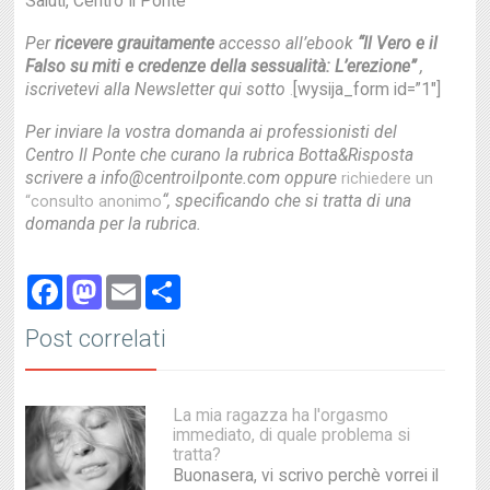
Saluti, Centro Il Ponte
Per
ricevere grauitamente
accesso all’ebook
“Il Vero e il
Falso su miti e credenze della sessualità: L’erezione”
,
iscrivetevi alla Newsletter qui sotto
[wysija_form id=”1″]
.
Per inviare la vostra domanda ai professionisti del
Centro Il Ponte che curano la rubrica Botta&Risposta
scrivere a info@centroilponte.com oppure
richiedere un
“, specificando che si tratta di una
“consulto anonimo
domanda per la rubrica.
Facebook
Mastodon
Email
Share
Post correlati
La mia ragazza ha l'orgasmo
immediato, di quale problema si
tratta?
Buonasera, vi scrivo perchè vorrei il