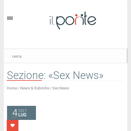
Sezione: «Sex News»
Home
/
News & Rubriche
/
Sex News
4
2017
LUG