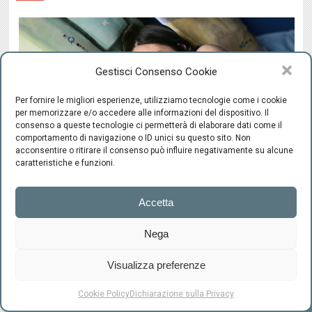
Gestisci Consenso Cookie
Per fornire le migliori esperienze, utilizziamo tecnologie come i cookie
per memorizzare e/o accedere alle informazioni del dispositivo. Il
consenso a queste tecnologie ci permetterà di elaborare dati come il
comportamento di navigazione o ID unici su questo sito. Non
acconsentire o ritirare il consenso può influire negativamente su alcune
caratteristiche e funzioni.
Sexsomnia: quando il sesso
Accetta
si consuma nel sonno!
Nega
Andrea Olmi
/
In
Sex News
Visualizza preferenze
Più o meno tutti siamo a conoscenza di strani fenomeni
che possono accadere mentre ci troviamo fra le braccia di
RICHIEDI UN CONSULTO
Cookie Policy
Dichiarazione sulla Privacy
Morfeo. C’è chi parla, chi si aggira per la casa, chi cammina