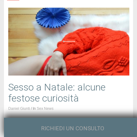
Sesso a Natale: alcune
festose curiosità
Daniel Giunti
/
In
Sex News
Le festività sono alle porte e tra pranzi, cene, addobbi e
regali non dobbiamo dimenticare di ritagliarci un po’ di
RICHIEDI UN CONSULTO
tempo per noi e il/la nostro/a partner. Il sesso a Natale