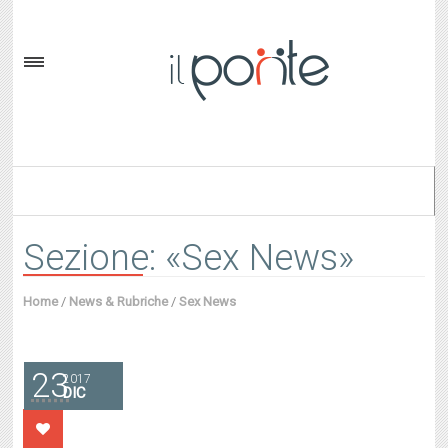
Sezione: «Sex News»
Home
/
News & Rubriche
/
Sex News
23
2017
DIC