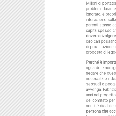
Milioni di portato
problemi durante 
ignorato, è propr
interessare solta
parenti stanno acc
capita spesso 
doversi rivolgere
loro cari possano
di prostituzione c
proposta di legge
Perché è import
riguardo e non i
negare che ques
necessità e il de
sessuali o peggi
avvenga. Fabrizi
anni nel progetto
del comitato per 
nonché disabile 
persona che acco