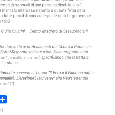
cessità sessuali di una persona disabile o, più
l mancato interesse rispetto a questa fetta della
o tutte possibili concause per le quali l’argomento è
 tabù.
i Giulia Chiarini – Centro Integrato di Sessuologia Il
stra domanda ai professionisti del Centro Il Ponte che
a Botta&Risposta scrivere a info@centroilponte.com
“, specificando che si tratta di
e un “consulto anonimo
la rubrica
uitamente
accesso all’ebook
“Il Vero e il Falso su miti e
ssualità: L’erezione”
, iscrivetevi alla Newsletter qui
m id=”1″]
book
stodon
Email
Share
ti