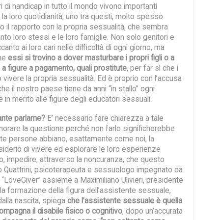
ri di handicap in tutto il mondo vivono importanti
la loro quotidianità; uno tra questi, molto spesso
io il rapporto con la propria sessualità, che sembra
nto loro stessi e le loro famiglie. Non solo genitori e
anto ai loro cari nelle difficoltà di ogni giorno, ma
che
essi si trovino a dover masturbare i propri figli o a
 a figure a pagamento, quali prostitute
, per far sì che i
 vivere la propria sessualità. Ed è proprio con l’accusa
he il nostro paese tiene da anni “in stallo” ogni
 in merito alle figure degli educatori sessuali.
ante parlarne?
E’ necessario fare chiarezza a tale
gnorare la questione perché non farlo significherebbe
te persone abbiano, esattamente come noi, la
siderio di vivere ed esplorare le loro esperienze
o, impedire, attraverso la noncuranza, che questo
o Quattrini, psicoterapeuta e sessuologo impegnato da
 “LoveGiver” assieme a Maximiliano Ulivieri, presidente
la formazione della figura dell’assistente sessuale,
dalla nascita, spiega
che l’assistente sessuale è quella
mpagna il disabile fisico o cognitivo
, dopo un’accurata