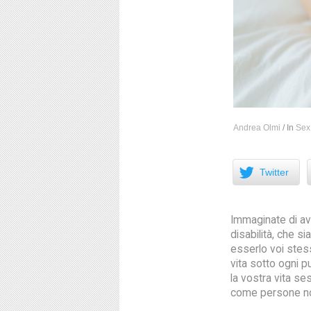
Andrea Olmi
/
In
Sex
Facebook
Twitter
Immaginate di ave
disabilità, che si
esserlo voi stes
vita sotto ogni p
la vostra vita s
come persone non