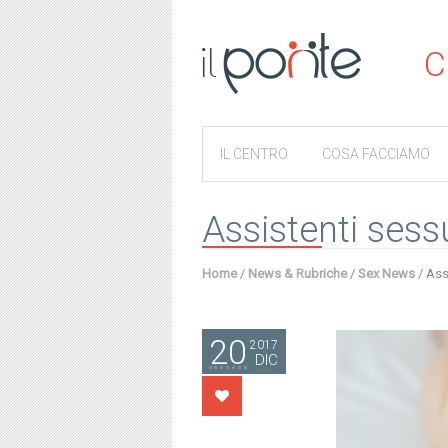
C
IL CENTRO
COSA FACCIAMO
Assistenti sessu
Home
/
News & Rubriche
/
Sex News
/
Assi
20
2017
DIC