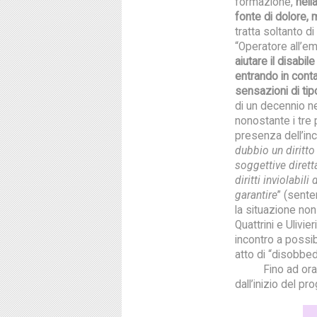
formazione,
nell
fonte di dolore,
tratta soltanto di
“Operatore all’emot
aiutare il disabi
entrando in conta
sensazioni di tip
di un decennio ne
nonostante i tre 
presenza dell’inc
dubbio un diritto
soggettive dirett
diritti inviolabil
garantire
” (sent
la situazione no
Quattrini e Ulivi
incontro a possib
atto di “disobbe
Fino ad ora più
dall’inizio del pr