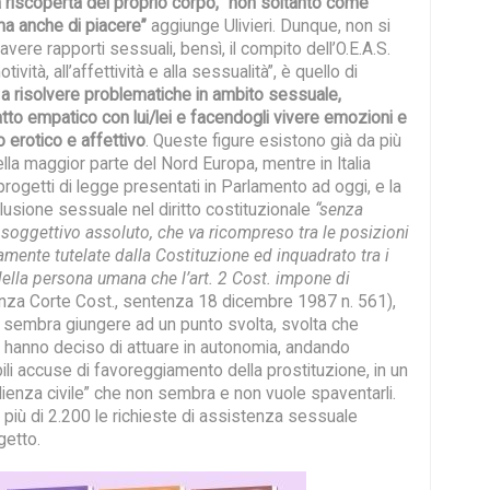
a riscoperta del proprio corpo, “non soltanto come
 ma anche di piacere”
aggiunge Ulivieri. Dunque, non si
 avere rapporti sessuali, bensì, il compito dell’O.E.A.S.
ività, all’affettività e alla sessualità”, è quello di
le a risolvere problematiche in ambito sessuale,
tto empatico con lui/lei e facendogli vivere emozioni e
o erotico e affettivo
. Queste figure esistono già da più
lla maggior parte del Nord Europa, mentre in Italia
progetti di legge presentati in Parlamento ad oggi, e la
lusione sessuale nel diritto costituzionale
“senza
 soggettivo assoluto, che va ricompreso tra le posizioni
amente tutelate dalla Costituzione ed inquadrato tra i
i della persona umana che l’art. 2 Cost. impone di
enza Corte Cost., sentenza 18 dicembre 1987 n. 561),
n sembra giungere ad un punto svolta, svolta che
eri hanno deciso di attuare in autonomia, andando
ili accuse di favoreggiamento della prostituzione, in un
dienza civile” che non sembra e non vuole spaventarli.
 di 2.200 le richieste di assistenza sessuale
ogetto.