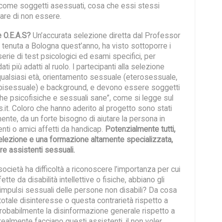
i come soggetti asessuati, cosa che essi stessi
are di non essere.
e O.E.A.S?
Un’accurata selezione diretta dal Professor
 è tenuta a Bologna quest’anno, ha visto sottoporre i
serie di test psicologici ed esami specifici, per
ati più adatti al ruolo. I partecipanti alla selezione
alsiasi età, orientamento sessuale (eterosessuale,
isessuale) e background, e devono essere soggetti
che psicofisiche e sessuali sane”, come si legge sul
as.it. Coloro che hanno aderito al progetto sono stati
ente, da un forte bisogno di aiutare la persona in
enti o amici affetti da handicap.
Potenzialmente tutti,
elezione e una formazione altamente specializzata,
e assistenti sessuali.
società ha difficoltà a riconoscere l’importanza per cui
tte da disabilità intellettive o fisiche, abbiano gli
 impulsi sessuali delle persone non disabili? Da cosa
otale disinteresse o questa contrarietà rispetto a
robabilmente la disinformazione generale rispetto a
ealmente facciano questi assistenti, il non voler