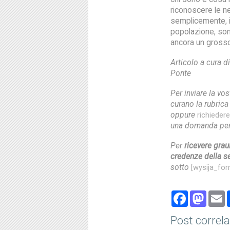
riconoscere le ne
semplicemente, i
popolazione, son
ancora un grosso
Articolo a cura d
Ponte
Per inviare la vo
curano la rubric
oppure
richieder
una domanda per 
Per
ricevere gra
credenze della se
sotto
[wysija_for
Face
Ma
Post correla