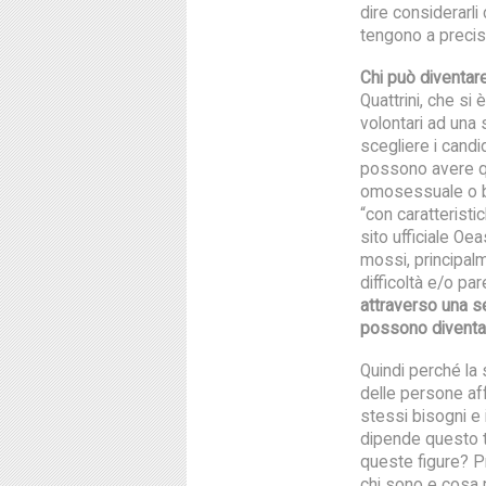
dire considerarl
tengono a precis
Chi può diventar
Quattrini, che si
volontari ad una 
scegliere i candid
possono avere qu
omosessuale o b
“con caratteristi
sito ufficiale Oe
mossi, principalm
difficoltà e/o par
attraverso una s
possono diventar
Quindi perché la 
delle persone affe
stessi bisogni e
dipende questo t
queste figure? P
chi sono e cosa r