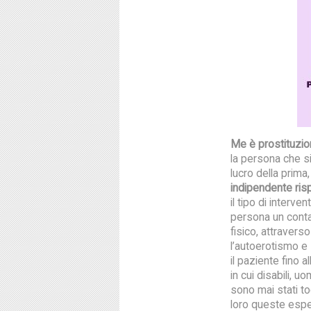
Me è prostituzi
la persona che si 
lucro della prima
indipendente risp
il tipo di interve
persona un contat
fisico, attraver
l’autoerotismo e
il paziente fino 
in cui disabili,
sono mai stati toc
loro queste espe