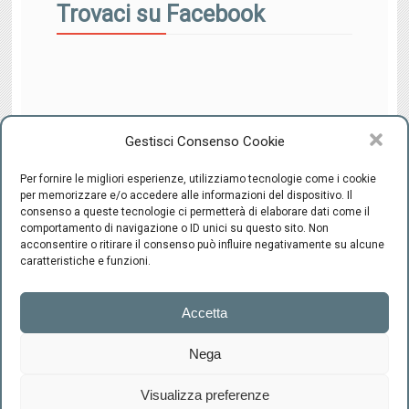
Trovaci su Facebook
Gestisci Consenso Cookie
Per fornire le migliori esperienze, utilizziamo tecnologie come i cookie
per memorizzare e/o accedere alle informazioni del dispositivo. Il
consenso a queste tecnologie ci permetterà di elaborare dati come il
comportamento di navigazione o ID unici su questo sito. Non
CENTRO INTEGRATO DI SESSUOLOGIA "il Ponte" - C.F.
acconsentire o ritirare il consenso può influire negativamente su alcune
94220800489 -
-
Cookie Policy
Privacy
caratteristiche e funzioni.
Firenze
Accetta
Via Scipione
Ammirato, 37
Nega
+39.055.663992
info@centroilponte.com
Visualizza preferenze