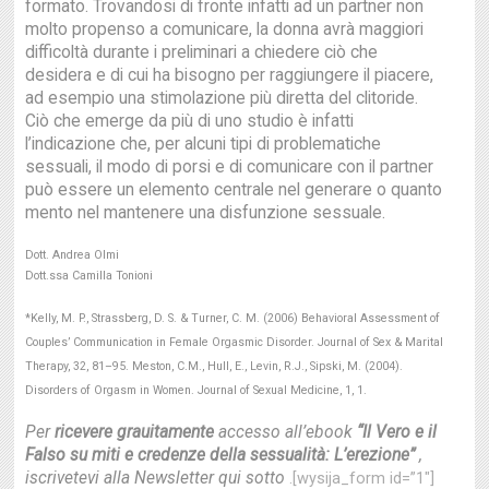
formato. Trovandosi di fronte infatti ad un partner non
molto propenso a comunicare, la donna avrà maggiori
difficoltà durante i preliminari a chiedere ciò che
desidera e di cui ha bisogno per raggiungere il piacere,
ad esempio una stimolazione più diretta del clitoride.
Ciò che emerge da più di uno studio è infatti
l’indicazione che, per alcuni tipi di problematiche
sessuali, il modo di porsi e di comunicare con il partner
può essere un elemento centrale nel generare o quanto
mento nel mantenere una disfunzione sessuale.
Dott. Andrea Olmi
Dott.ssa Camilla Tonioni
*Kelly, M. P., Strassberg, D. S. & Turner, C. M. (2006) Behavioral Assessment of
Couples’ Communication in Female Orgasmic Disorder. Journal of Sex & Marital
Therapy, 32, 81–95. Meston, C.M., Hull, E., Levin, R.J., Sipski, M. (2004).
Disorders of Orgasm in Women. Journal of Sexual Medicine, 1, 1.
Per
ricevere grauitamente
accesso all’ebook
“Il Vero e il
Falso su miti e credenze della sessualità: L’erezione”
,
iscrivetevi alla Newsletter qui sotto
.[wysija_form id=”1″]