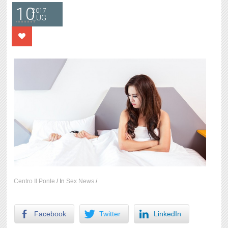
10
2017
LUG
Centro Il Ponte
/
In
Sex News
/
Facebook
Twitter
LinkedIn