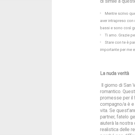
di simile a quest
Mentre scrivo que
aver intrapreso con 
bassi e sono così g
Ti amo. Grazie pe
Stare con te è pa
importante per me e 
La nuda verità
Il giorno di San
romantico. Quest
promesse per il f
compagno/a è e s
vita. Se quest’an
partner, fatelo 
aiuterà la nostra
realistica delle r