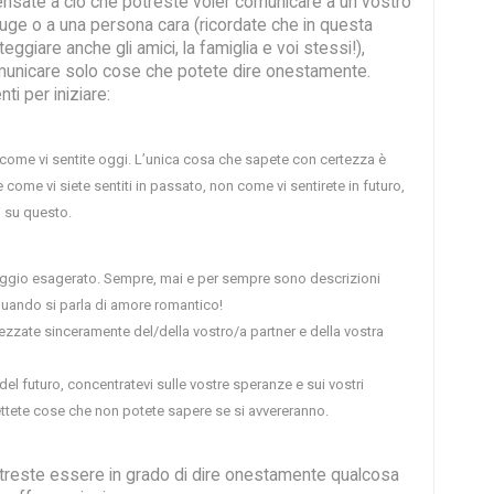
ensate a ciò che potreste voler comunicare a un vostro
iuge o a una persona cara (ricordate che in questa
eggiare anche gli amici, la famiglia e voi stessi!),
omunicare solo cose che potete dire onestamente.
ti per iniziare:
come vi sentite oggi. L’unica cosa che sapete con certezza è
 come vi siete sentiti in passato, non come vi sentirete in futuro,
i su questo.
uaggio esagerato. Sempre, mai e per sempre sono descrizioni
quando si parla di amore romantico!
ezzate sinceramente del/della vostro/a partner e della vostra
del futuro, concentratevi sulle vostre speranze e sui vostri
ettete cose che non potete sapere se si avvereranno.
reste essere in grado di dire onestamente qualcosa