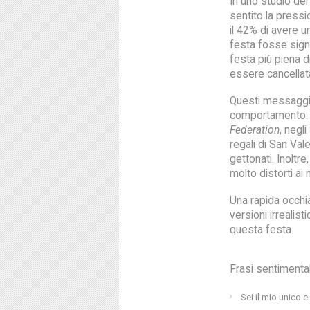
In uno studio de
sentito la pressi
il 42% di avere 
festa fosse signif
festa più piena 
essere cancellata
Questi messaggi c
comportamento: s
Federation
, negli
regali di San Vale
gettonati. Inolt
molto distorti ai
Una rapida occhia
versioni irrealis
questa festa.
Frasi sentimenta
Sei il mio unico 