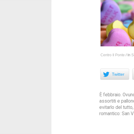
Centro Il Ponte
/
In
S
Facebook
Twitter
È febbraio. Ovunq
assortiti e pallo
evitarlo del tutt
romantico: San Va