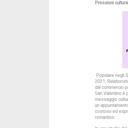
Pressioni cultura
Popolare negli S
2021; Relationshi
dal commercio pe
San Valentino è p
messaggio cultur
un appuntamento 
costoso ed esprim
romantico.