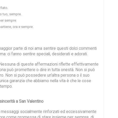
fiato.
to tuo, sempre.
per sempre.
partiene, ora e sempre.
a maggior parte di noi ama sentire questi dolci commenti
ma: ci fanno sentire speciali, desiderati e adorati.
ssuna di queste affermazioni riflette effettivamente
ona può promettere o dire in tutta onestà. Non si può
ro. Non si può possedere un’altra persona o il suo
 l’unica garanzia che abbiamo nella vita è che le cose
 tempo.
incerità a San Valentino
i messaggi socialmente rinforzati ed eccessivamente
more come promessa di stare insieme per sempre, di