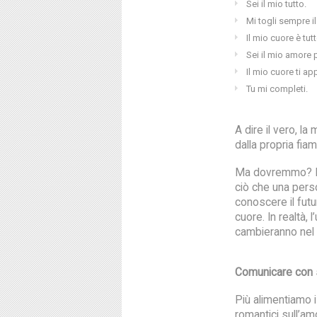
Sei il mio tutto.
Mi togli sempre il 
Il mio cuore è tut
Sei il mio amore 
Il mio cuore ti ap
Tu mi completi.
A dire il vero, l
dalla propria fiam
Ma dovremmo? Ne
ciò che una pers
conoscere il futu
cuore. In realtà,
cambieranno nel
Comunicare con s
Più alimentiamo 
romantici sull’a