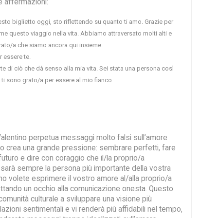
e affermazioni:
sto biglietto oggi, sto riflettendo su quanto ti amo. Grazie per
me questo viaggio nella vita. Abbiamo attraversato molti alti e
rato/a che siamo ancora qui insieme.
r essere te.
rte di ciò che dà senso alla mia vita. Sei stata una persona così
ti sono grato/a per essere al mio fianco.
 Valentino perpetua messaggi molto falsi sull’amore
o crea una grande pressione: sembrare perfetti, fare
uturo e dire con coraggio che il/la proprio/a
arà sempre la persona più importante della vostra
no volete esprimere il vostro amore al/alla proprio/a
gettando un occhio alla comunicazione onesta. Questo
 comunità culturale a sviluppare una visione più
elazioni sentimentali e vi renderà più affidabili nel tempo,