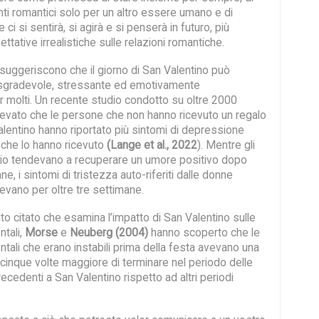
ti romantici solo per un altro essere umano e di
i si sentirà, si agirà e si penserà in futuro, più
tative irrealistiche sulle relazioni romantiche.
 suggeriscono che il giorno di San Valentino può
 sgradevole, stressante ed emotivamente
 molti. Un recente studio condotto su oltre 2000
ilevato che le persone che non hanno ricevuto un regalo
Valentino hanno riportato più sintomi di depressione
 che lo hanno ricevuto
(Lange et al., 2022
). Mentre gli
dio tendevano a recuperare un umore positivo dopo
e, i sintomi di tristezza auto-riferiti dalle donne
evano per oltre tre settimane.
to citato che esamina l’impatto di San Valentino sulle
ntali,
Morse
e
Neuberg
(2004)
hanno scoperto che le
ntali che erano instabili prima della festa avevano una
 cinque volte maggiore di terminare nel periodo delle
cedenti a San Valentino rispetto ad altri periodi