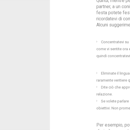
Quindi, mentre p
partner, a un con
festa potete fest
ricordatevi di c
Alcuni suggerimen
Concentratevi su 
come vi sentite ora e
quindi concentratev
Eliminate il ling
raramente veritiere 
Dite ciò che appr
relazione.
Se volete parlare 
obiettivi. Non prom
Per esempio, pot