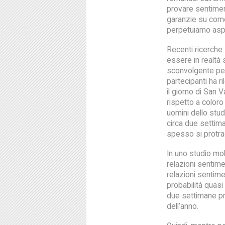
provare sentimen
garanzie su come c
perpetuiamo aspet
Recenti ricerche
essere in realtà
sconvolgente per
partecipanti ha r
il giorno di San 
rispetto a coloro
uomini dello stu
circa due settiman
spesso si protra
In uno studio mol
relazioni sentime
relazioni sentime
probabilità quasi
due settimane pre
dell’anno.