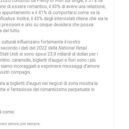
l 2020 condotto da
Plenty of Fish
sui single, il 51% ha
one di essere romantico, il 43% di avere una relazione,
un appuntamento e il 41% di comportarsi come se la
icativa. Inoltre, il 43% degli intervistati ritiene che sia la
di pressioni e uno su cinque desidera che possa
 del tutto.
ulturali influenzano fortemente il nostro
econdo i dati del 2022 della
National Retail
 Stati Uniti si sono spesi 23,9 miliardi di dollari per i
ntino: caramelle, biglietti d’auguri e fiori sono i più
re, siamo incoraggiati a esprimere messaggi d’amore
 nostri compagni.
ta ai biglietti d’auguri nei negozi di zona mostra le
tiche e fantasiose del romanticismo perpetuate in
li come:
e vero amore, per sempre.