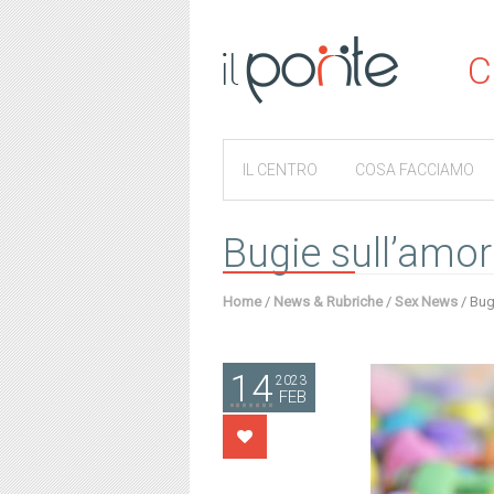
C
IL CENTRO
COSA FACCIAMO
Bugie sull’amor
Home
/
News & Rubriche
/
Sex News
/
Bug
14
2023
FEB