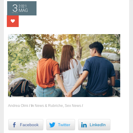
3
2021
MAG
Andrea Olmi
/
In
News & Rubriche
,
Sex News
/
Facebook
Twitter
LinkedIn