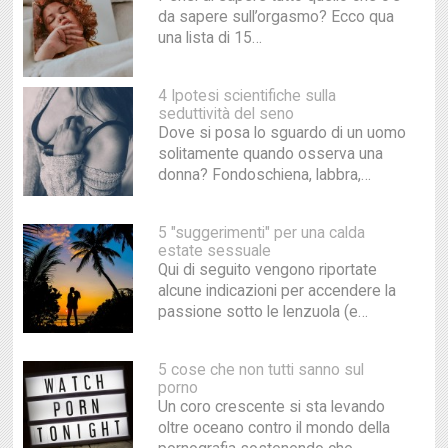
da sapere sull’orgasmo? Ecco qua
una lista di 15…
4 Ipotesi scientifiche sulla
seduttività del seno
Dove si posa lo sguardo di un uomo
solitamente quando osserva una
donna? Fondoschiena, labbra,…
5 "suggerimenti" per una calda
estate sessuale
Qui di seguito vengono riportate
alcune indicazioni per accendere la
passione sotto le lenzuola (e…
5 cose che non tutti sanno sul
porno
Un coro crescente si sta levando
oltre oceano contro il mondo della