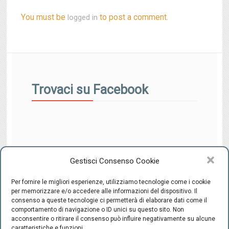
You must be
to post a comment.
logged in
Trovaci su Facebook
Gestisci Consenso Cookie
Per fornire le migliori esperienze, utilizziamo tecnologie come i cookie
per memorizzare e/o accedere alle informazioni del dispositivo. Il
consenso a queste tecnologie ci permetterà di elaborare dati come il
comportamento di navigazione o ID unici su questo sito. Non
CENTRO INTEGRATO DI SESSUOLOGIA "il Ponte" - C.F.
acconsentire o ritirare il consenso può influire negativamente su alcune
94220800489 -
-
Cookie Policy
Privacy
caratteristiche e funzioni.