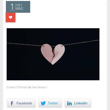
1
2021
MAG
Centro Il Ponte
/
In
Sex News
/
Facebook
Twitter
LinkedIn