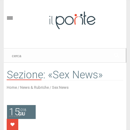
Sezione: «Sex News»
Home
/
News & Rubriche
/
Sex News
15
2018
GIU