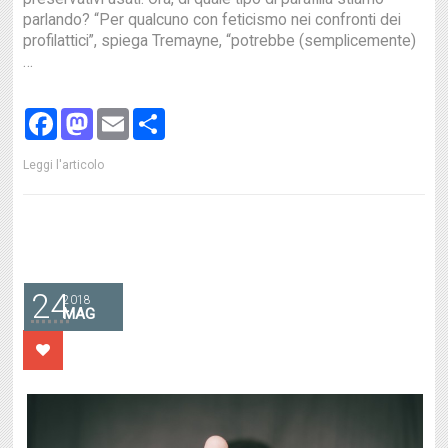
parlando? “Per qualcuno con feticismo nei confronti dei
profilattici”, spiega Tremayne, “potrebbe (semplicemente)
…
Facebook
Mastodon
Email
Share
Leggi l'articolo
24
2018
MAG