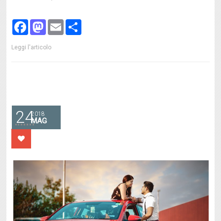
Facebook
Mastodon
Email
Share
Leggi l'articolo
24
2018
MAG