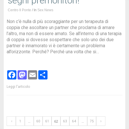
segni premonitori!
Centro Il Ponte
/
In
Sex News
Non c’è nulla di più scoraggiante per un terapeuta di
coppia che ascoltare un partner che proclama di amare
l’altro, ma non di essere amato. Se all’interno di una terapia
di coppia si dovesse sospettare che solo uno dei due
partner è innamorato vi è certamente un problema
all’orizzonte. Perché? Perché una volta che si…
Facebook
Mastodon
Email
Share
Leggi l'articolo
1
…
60
61
62
63
64
…
75