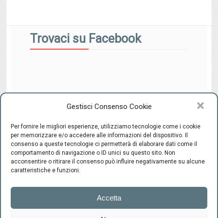
Trovaci su Facebook
Gestisci Consenso Cookie
Per fornire le migliori esperienze, utilizziamo tecnologie come i cookie
per memorizzare e/o accedere alle informazioni del dispositivo. Il
consenso a queste tecnologie ci permetterà di elaborare dati come il
comportamento di navigazione o ID unici su questo sito. Non
CENTRO INTEGRATO DI SESSUOLOGIA "il Ponte" - C.F.
acconsentire o ritirare il consenso può influire negativamente su alcune
94220800489 -
-
Cookie Policy
Privacy
caratteristiche e funzioni.
Firenze
Accetta
Via Scipione
Ammirato, 37