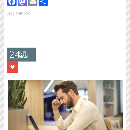
Facebook
Mastodon
Email
Share
Leggi l'articolo
24
2018
MAG