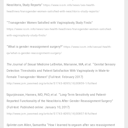
Neoclitoris, Study Reports”
https://www.issm.info/news/sex-health-
headlines/transgender-women-satisfied-with-neoclitoris-study-reports/
“Transgender Women Satisfied with Vaginoplasty, Study Finds”
https://www.issm.info/news/sex-health-headlines/transgender-women-satisfied-
with-vaginoplasty-study-finds/
“What is gender reassignment surgery?”
https://www.issm.info/sexual-health-
qa/what-is-gender-reassignment-surgery/
The Journal of Sexual Medicine
LeBreton, Marianne, MA, et al. “Genital Sensory
Detection Thresholds and Patient Satisfaction With Vaginoplasty in Male-to-
Female Transgender Women” (Full-text. February 2017)
http://www.jsm.jsexmed.org/article/S1743-6095(16)30859-1/fulltext
Sigurjónsson, Hannes, MD, PhD, et al. “Long-Term Sensitivity and Patient-
Reported Functionality of the Neoclitoris After Gender Reassignment Surgery”
(Full-text. Published online: January 10, 2017)
http://www.jsm.jsexmed.org/article/S1743-6095(16)30857-8/fulltext
Splinter.com
Allen, Samantha “How I learned to orgasm after sex reassignment