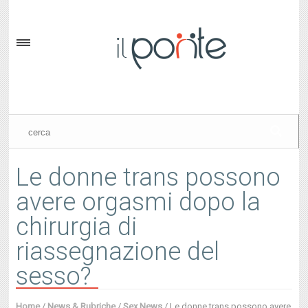
Le donne trans possono
avere orgasmi dopo la
chirurgia di
riassegnazione del
sesso?
Home
/
News & Rubriche
/
Sex News
/
Le donne trans possono avere