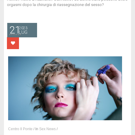
orgasmi dopo la chirurgia di riassegnazione del sesso?
21
2023
LUG
Centro Il Ponte
/
In
Sex News
/