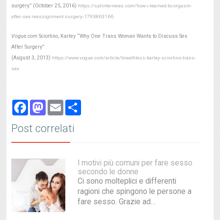
surgery” (October 25, 2016)
https://splinternews.com/how-i-learned-to-orgasm-
after-sex-reassignment-surgery-1793863166
Vogue.com
Sciortino, Karley “Why One Trans Woman Wants to Discuss Sex
After Surgery”
(August 3, 2013)
https://www.vogue.com/article/breathless-karley-sciortino-trans-
sex
Facebook
Mastodon
Email
Share
Post correlati
I motivi più comuni per fare sesso
secondo le donne
Ci sono molteplici e differenti
ragioni che spingono le persone a
fare sesso. Grazie ad…