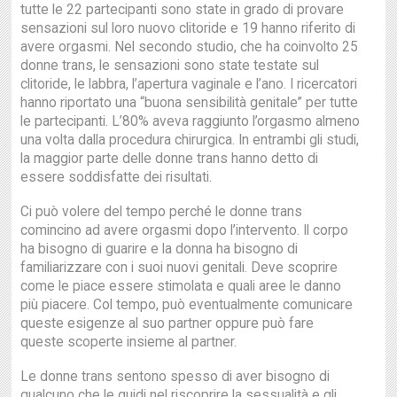
tutte le 22 partecipanti sono state in grado di provare
sensazioni sul loro nuovo clitoride e 19 hanno riferito di
avere orgasmi. Nel secondo studio, che ha coinvolto 25
donne trans, le sensazioni sono state testate sul
clitoride, le labbra, l’apertura vaginale e l’ano. I ricercatori
hanno riportato una “buona sensibilità genitale” per tutte
le partecipanti. L’80% aveva raggiunto l’orgasmo almeno
una volta dalla procedura chirurgica. In entrambi gli studi,
la maggior parte delle donne trans hanno detto di
essere soddisfatte dei risultati.
Ci può volere del tempo perché le donne trans
comincino ad avere orgasmi dopo l’intervento. Il corpo
ha bisogno di guarire e la donna ha bisogno di
familiarizzare con i suoi nuovi genitali. Deve scoprire
come le piace essere stimolata e quali aree le danno
più piacere. Col tempo, può eventualmente comunicare
queste esigenze al suo partner oppure può fare
queste scoperte insieme al partner.
Le donne trans sentono spesso di aver bisogno di
qualcuno che le guidi nel riscoprire la sessualità e gli