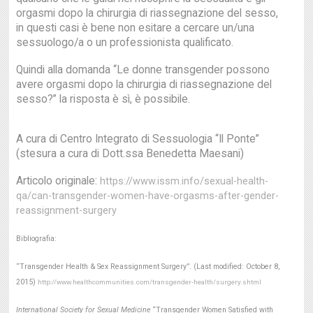
orgasmi dopo la chirurgia di riassegnazione del sesso,
in questi casi è bene non esitare a cercare un/una
sessuologo/a o un professionista qualificato.
Quindi alla domanda “Le donne transgender possono
avere orgasmi dopo la chirurgia di riassegnazione del
sesso?” la risposta è sì, è possibile.
A cura di Centro Integrato di Sessuologia “Il Ponte”
(stesura a cura di Dott.ssa Benedetta Maesani)
Articolo originale:
https://www.issm.info/sexual-health-
qa/can-transgender-women-have-orgasms-after-gender-
reassignment-surgery
Bibliografia:
“Transgender Health & Sex Reassignment Surgery”. (Last modified: October 8,
2015)
http://www.healthcommunities.com/transgender-health/surgery.shtml
International Society for Sexual Medicine
“Transgender Women Satisfied with