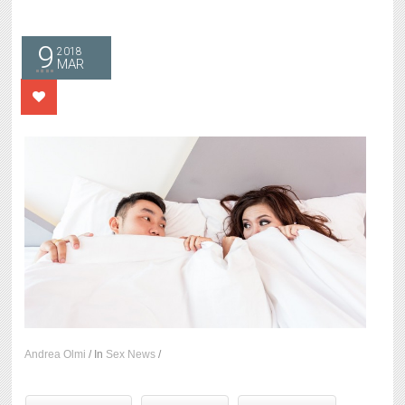
9
2018
MAR
Andrea Olmi
/
In
Sex News
/