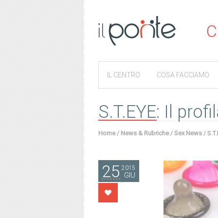
C
IL CENTRO
COSA FACCIAMO
S.T.EYE: Il prof
Home
/
News & Rubriche
/
Sex News
/
S.T.
25
2015
GIU