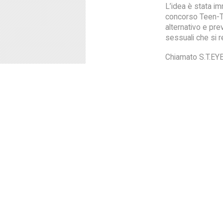
L’idea è stata i
concorso Teen-Te
alternativo e pre
sessuali che si r
Chiamato S.T.EYE
sostanze che, lega
infezioni sessua
che porterebbe i
specifica per ogn
colorarsi di verd
presenza del
pa