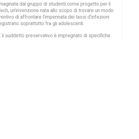
mmaginata dal gruppo di studenti come progetto per il
ch, un’invenzione nata allo scopo di trovare un modo
ventivo di affrontare l’impennata dei tassi d’infezioni
egistrano soprattutto fra gli adolescenti.
 il suddetto preservativo è impregnato di specifiche
ndosi ai principali batteri e virus associati alle
li più comuni, innescherebbero una reazione chimica
l condom a divenire fluorescente, una colorazione
i particolare infezione. Così il preservativo potrebbe
e per la
clamidia
, di giallo per
l’herpes
, di viola alla
pilloma-virus-umano
oppure di blu per la
sifilide
.