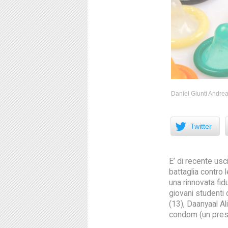
Daniel Giunti Andre
Facebook
Twitter
E’ di recente usc
battaglia contro
una rinnovata fidu
giovani studenti 
(13), Daanyaal Al
condom (un preser