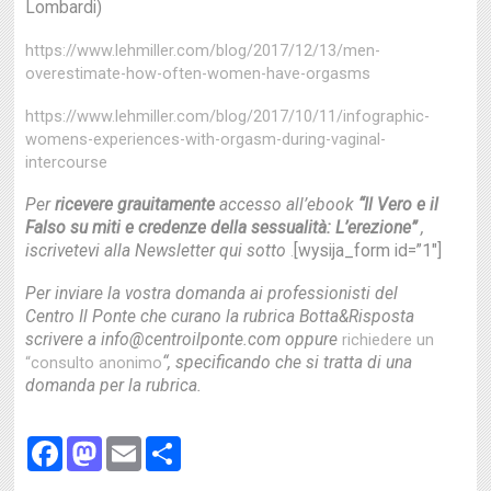
Lombardi)
https://www.lehmiller.com/blog/2017/12/13/men-
overestimate-how-often-women-have-orgasms
https://www.lehmiller.com/blog/2017/10/11/infographic-
womens-experiences-with-orgasm-during-vaginal-
intercourse
Per
ricevere grauitamente
accesso all’ebook
“Il Vero e il
Falso su miti e credenze della sessualità: L’erezione”
,
iscrivetevi alla Newsletter qui sotto
[wysija_form id=”1″]
.
Per inviare la vostra domanda ai professionisti del
Centro Il Ponte che curano la rubrica Botta&Risposta
scrivere a info@centroilponte.com oppure
richiedere un
“, specificando che si tratta di una
“consulto anonimo
domanda per la rubrica.
Facebook
Mastodon
Email
Share