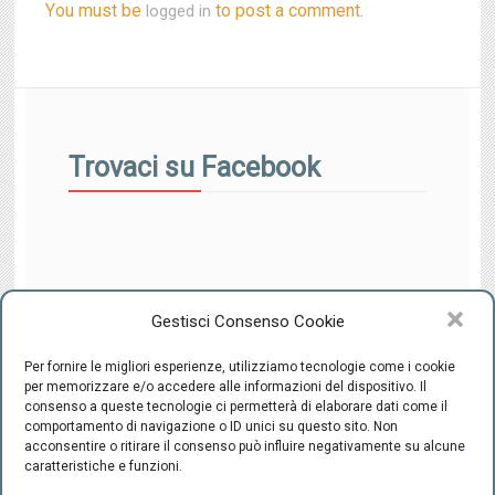
You must be
to post a comment.
logged in
Trovaci su Facebook
Gestisci Consenso Cookie
Per fornire le migliori esperienze, utilizziamo tecnologie come i cookie
per memorizzare e/o accedere alle informazioni del dispositivo. Il
consenso a queste tecnologie ci permetterà di elaborare dati come il
comportamento di navigazione o ID unici su questo sito. Non
CENTRO INTEGRATO DI SESSUOLOGIA "il Ponte" - C.F.
acconsentire o ritirare il consenso può influire negativamente su alcune
94220800489 -
-
Cookie Policy
Privacy
caratteristiche e funzioni.