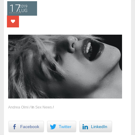
17
2019
LUG
Andrea Olmi
/
In
Sex News
/
Facebook
Twitter
LinkedIn