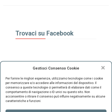
Trovaci su Facebook
Gestisci Consenso Cookie
Per fornire le migliori esperienze, utilizziamo tecnologie come i cookie
per memorizzare e/o accedere alle informazioni del dispositivo. Il
consenso a queste tecnologie ci permetterà di elaborare dati come il
comportamento di navigazione o ID unici su questo sito. Non
CENTRO INTEGRATO DI SESSUOLOGIA "il Ponte" - C.F.
acconsentire o ritirare il consenso può influire negativamente su alcune
94220800489 -
-
Cookie Policy
Privacy
caratteristiche e funzioni.
Firenze