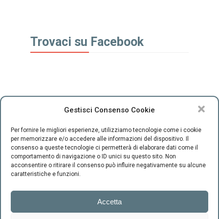
Trovaci su Facebook
Gestisci Consenso Cookie
Per fornire le migliori esperienze, utilizziamo tecnologie come i cookie
per memorizzare e/o accedere alle informazioni del dispositivo. Il
consenso a queste tecnologie ci permetterà di elaborare dati come il
comportamento di navigazione o ID unici su questo sito. Non
CENTRO INTEGRATO DI SESSUOLOGIA "il Ponte" - C.F.
acconsentire o ritirare il consenso può influire negativamente su alcune
94220800489 -
-
Cookie Policy
Privacy
caratteristiche e funzioni.
Firenze
Accetta
Via Scipione
Ammirato, 37