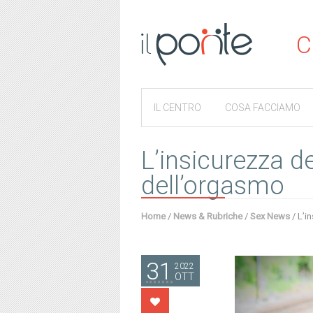
C
IL CENTRO
COSA FACCIAMO
L’insicurezza d
dell’orgasmo
Home
/
News & Rubriche
/
Sex News
/
L’i
31
2022
OTT