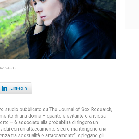
ex News
/
LinkedIn
 studio pubblicato su The Journal of Sex Research,
camento di una donna – quanto è evitante o ansiosa
rette – è associato alla probabilità di fingere un
dividui con un attaccamento sicuro mantengono una
enza tra sessualità e attaccamento”, spiegano gli