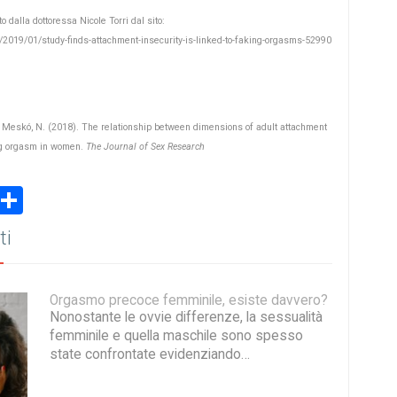
to dalla dottoressa Nicole Torri dal sito:
/2019/01/study-finds-attachment-insecurity-is-linked-to-faking-orgasms-52990
, & Meskó, N. (2018). The relationship between dimensions of adult attachment
ing orgasm in women.
The Journal of Sex Research
book
stodon
Email
Share
ti
Orgasmo precoce femminile, esiste davvero?
Nonostante le ovvie differenze, la sessualità
femminile e quella maschile sono spesso
state confrontate evidenziando…