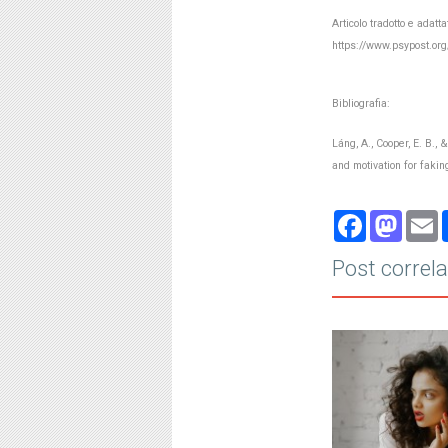
Articolo tradotto e adatta
https://www.psypost.org
Bibliografia:
Láng, A., Cooper, E. B.
and motivation for fak
Face
Ma
Post correla