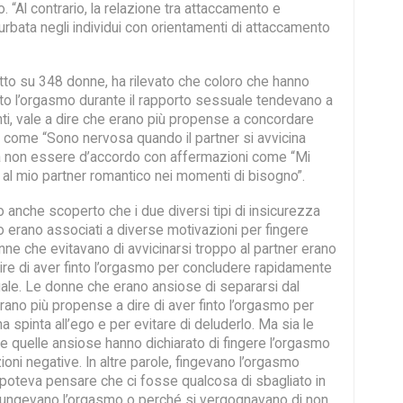
o. “Al contrario, la relazione tra attaccamento e
urbata negli individui con orientamenti di attaccamento
tto su 348 donne, ha rilevato che coloro che hanno
finto l’orgasmo durante il rapporto sessuale tendevano a
nti, vale a dire che erano più propense a concordare
 come “Sono nervosa quando il partner si avvicina
a non essere d’accordo con affermazioni come “Mi
i al mio partner romantico nei momenti di bisogno”.
no anche scoperto che i due diversi tipi di insicurezza
o erano associati a diverse motivazioni per fingere
ne che evitavano di avvicinarsi troppo al partner erano
ire di aver finto l’orgasmo per concludere rapidamente
uale. Le donne che erano ansiose di separarsi dal
erano più propense a dire di aver finto l’orgasmo per
na spinta all’ego e per evitare di deluderlo. Ma sia le
e quelle ansiose hanno dichiarato di fingere l’orgasmo
oni negative. In altre parole, fingevano l’orgasmo
r poteva pensare che ci fosse qualcosa di sbagliato in
iungevano l’orgasmo o perché si vergognavano di non