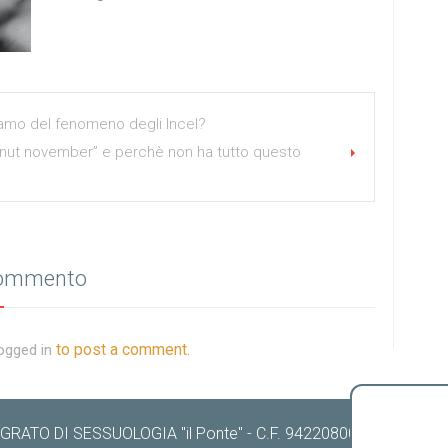
amo del fenomeno degli Incel?
o nut november” e perchè non ha tutto questo
commento
to post a comment.
ogged in
RATO DI SESSUOLOGIA "il Ponte" - C.F. 94220800489 -
Cookie 