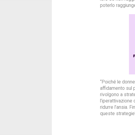
poterlo raggiung
“Poiché le donne
affidamento sul p
rivolgono a stra
l’iperattivazion
ridurre l’ansia. 
queste strategie”