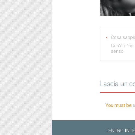
Cosa sappi
Cos’è il “n
senso
Lascia un 
You must be
l
CENTRO INTEG