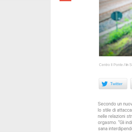
Centro Il Ponte
/
In
S
Facebook
Twitter
Secondo un nuovo
lo stile di attac
nelle relazioni st
orgasmo. “Gli in
sana interdipend