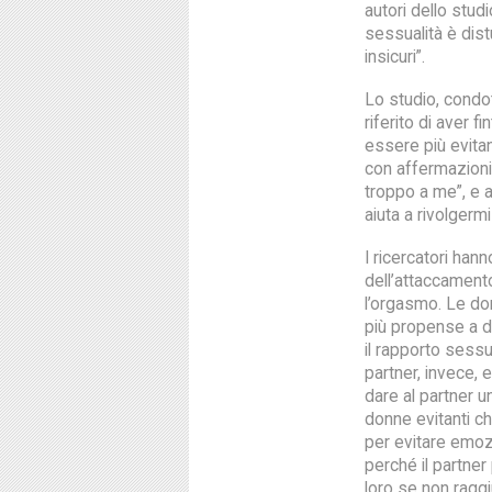
autori dello studi
sessualità è dist
insicuri”.
Lo studio, condo
riferito di aver 
essere più evita
con affermazioni
troppo a me”, e 
aiuta a rivolgerm
I ricercatori han
dell’attaccament
l’orgasmo. Le don
più propense a d
il rapporto sess
partner, invece, 
dare al partner u
donne evitanti ch
per evitare emozi
perché il partne
loro se non ragg