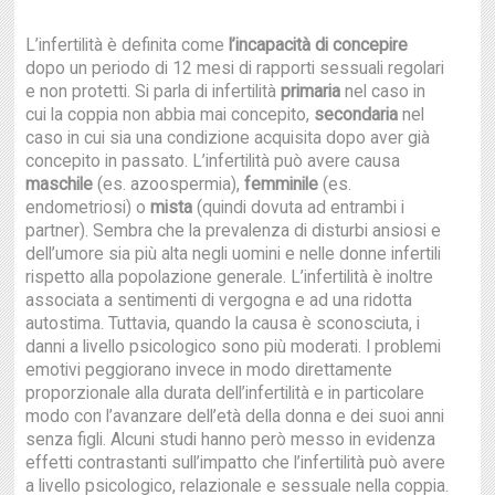
L’infertilità è definita come
l’incapacità di concepire
dopo un periodo di 12 mesi di rapporti sessuali regolari
e non protetti. Si parla di infertilità
primaria
nel caso in
cui la coppia non abbia mai concepito,
secondaria
nel
caso in cui sia una condizione acquisita dopo aver già
concepito in passato. L’infertilità può avere causa
maschile
(es. azoospermia),
femminile
(es.
endometriosi) o
mista
(quindi dovuta ad entrambi i
partner). Sembra che la prevalenza di disturbi ansiosi e
dell’umore sia più alta negli uomini e nelle donne infertili
rispetto alla popolazione generale. L’infertilità è inoltre
associata a sentimenti di vergogna e ad una ridotta
autostima. Tuttavia, quando la causa è sconosciuta, i
danni a livello psicologico sono più moderati. I problemi
emotivi peggiorano invece in modo direttamente
proporzionale alla durata dell’infertilità e in particolare
modo con l’avanzare dell’età della donna e dei suoi anni
senza figli. Alcuni studi hanno però messo in evidenza
effetti contrastanti sull’impatto che l’infertilità può avere
a livello psicologico, relazionale e sessuale nella coppia.