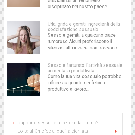
Gravidanza, un fenomeno
disciplinato nel nostro paese…
Urla, grida e gemiti: ingredienti della
soddisfazione sessuale
Sesso e gemiti: a qualcuno piace
rumoroso Alcuni preferiscono il
silenzio, altri invece, non possono…
Sesso e fatturato: l'attività sessuale
aumenta la produttività
Come la tua vita sessuale potrebbe
influire su quanto sei felice e
produttivo a lavoro…
Rapporto sessuale a tre: chi da il ritmo?
Lotta all’Omofobia: oggi la giornata