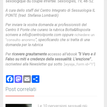
sexologique du couple infertile.
Sexologies, 19,
48-52.
A cura dello staff del Centro Integrato di Sessuologia IL
PONTE (trad. Stefania Lombardi)
Per inviare la vostra domanda ai professionisti del
Centro Il Ponte che curano la rubrica Botta&Risposta
scrivere a info@centroilponte.com oppure
richiedere un
“, specificando che si tratta di una
“consulto anonimo
domanda per la rubrica
Per
ricevere grauitamente
accesso all’ebook
“Il Vero e il
Falso su miti e credenze della sessualità: L’erezione”
,
iscrivetevi alla Newsletter qui sotto
.[wysija_form id=”1″]
Facebook
Mastodon
Email
Share
Post correlati
Le 10 perversioni sessuali più