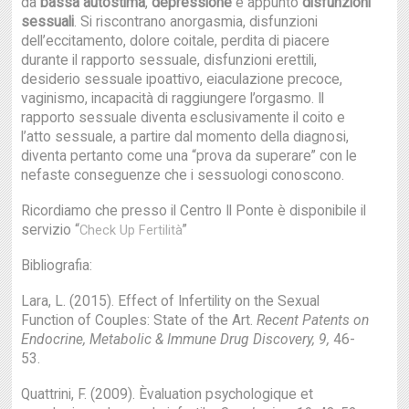
da
bassa autostima
,
depressione
e appunto
disfunzioni
sessuali
. Si riscontrano anorgasmia, disfunzioni
dell’eccitamento, dolore coitale, perdita di piacere
durante il rapporto sessuale, disfunzioni erettili,
desiderio sessuale ipoattivo, eiaculazione precoce,
vaginismo, incapacità di raggiungere l’orgasmo. Il
rapporto sessuale diventa esclusivamente il coito e
l’atto sessuale, a partire dal momento della diagnosi,
diventa pertanto come una “prova da superare” con le
nefaste conseguenze che i sessuologi conoscono.
Ricordiamo che presso il Centro Il Ponte è disponibile il
servizio “
”
Check Up Fertilità
Bibliografia:
Lara, L. (2015). Effect of Infertility on the Sexual
Function of Couples: State of the Art.
Recent Patents on
Endocrine, Metabolic & Immune Drug Discovery, 9,
46-
53.
Quattrini, F. (2009). Èvaluation psychologique et